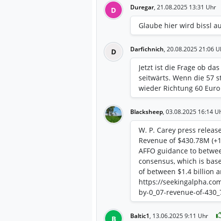
Duregar
,
21.08.2025 13:31 Uhr
D
Glaube hier wird bissl a
Darfichnich
,
20.08.2025 21:06 U
D
Jetzt ist die Frage ob da
seitwärts. Wenn die 57 s
wieder Richtung 60 Euro
Blacksheep
,
03.08.2025 16:14 U
W. P. Carey press releas
Revenue of $430.78M (+1
AFFO guidance to betwee
consensus, which is base
of between $1.4 billion a
https://seekingalpha.co
by-0_07-revenue-of-430
Baltic1
,
13.06.2025 9:11 Uhr
B