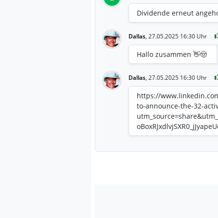
Dividende erneut angeho
Dallas
,
27.05.2025 16:30 Uhr
Hallo zusammen 👋🤠
Dallas
,
27.05.2025 16:30 Uhr
https://www.linkedin.co
to-announce-the-32-acti
utm_source=share&utm
oBoxRJxdlvjSXR0_jJyape