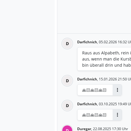
Darfichnich
,
05.02.2026 16:32 U
D
Raus aus Alpabeth, rein i
aus, wenn man die Kurs
bin überall drin und hab
Darfichnich
,
15.01.2026 21:50 U
D
🙏🏻🙏🏻🙏🏻
Antwort
Darfichnich
,
03.10.2025 19:49 U
D
🙏🏻🙏🏻🙏🏻
Antwort
Duregar
,
22.08.2025 17:30 Uhr
D