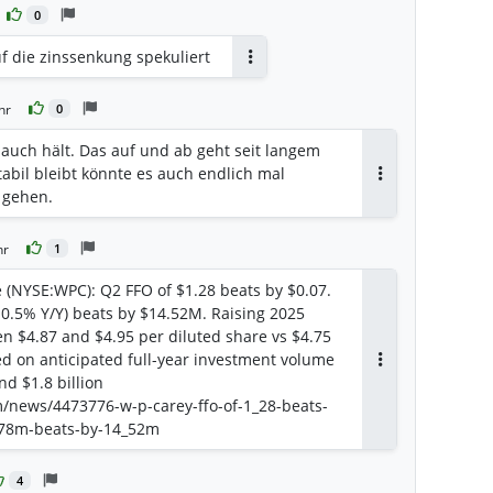
0
uf die zinssenkung spekuliert
Antworten
hr
0
s auch hält. Das auf und ab geht seit langem
tabil bleibt könnte es auch endlich mal
Antworten
 gehen.
hr
1
e (NYSE:WPC): Q2 FFO of $1.28 beats by $0.07.
0.5% Y/Y) beats by $14.52M. Raising 2025
n $4.87 and $4.95 per diluted share vs $4.75
d on anticipated full-year investment volume
Antworten
nd $1.8 billion
m/news/4473776-w-p-carey-ffo-of-1_28-beats-
_78m-beats-by-14_52m
4