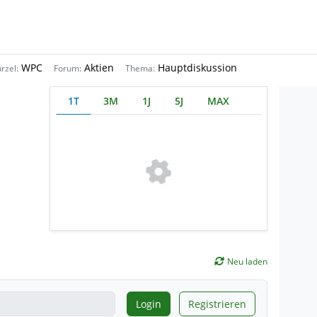
WPC
Aktien
Hauptdiskussion
rzel:
Forum:
Thema:
1T
3M
1J
5J
MAX
Neu laden
Login
Registrieren