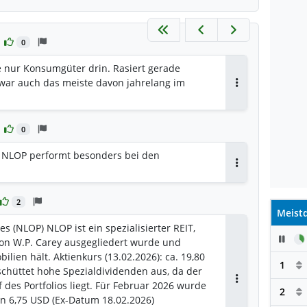
0
e nur Konsumgüter drin. Rasiert gerade
 war auch das meiste davon jahrelang im
Antworten
0
e NLOP performt besonders bei den
Antworten
2
Meistd
es (NLOP) NLOP ist ein spezialisierter REIT,
Pau
on W.P. Carey ausgegliedert wurde und
lien hält. Aktienkurs (13.02.2026): ca. 19,80
1
chüttet hohe Spezialdividenden aus, da der
des Portfolios liegt. Für Februar 2026 wurde
Antworten
2
on 6,75 USD (Ex-Datum 18.02.2026)