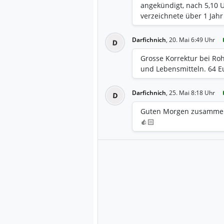
angekündigt, nach 5,10 
verzeichnete über 1 Jah
14.02.2026). W.P. Carey 
Abspaltung von NLOP neu
Darfichnich
,
20. Mai 6:49 Uhr
D
ausgerichtet. Aktienkurs 
USD und zeigt eine posit
Grosse Korrektur bei Roh
Q4 2025 Ergebnissen. Div
und Lebensmitteln. 64 Eu
Dividende Anfang 2026 le
strebt eine nachhaltige 
Darfichnich
,
25. Mai 8:18 Uhr
D
liegt bei über 5%. Ausb
(Adjusted Funds from Ope
Guten Morgen zusammen. 
plant Investitionen in Hö
👍🏻
Analysten stufen die Akt
"Buy" ein, mit Kursziele