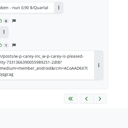
ben - nun 0,90 $/Quartal
Antworten
0
Antworten
1
m/posts/w-p-carey-inc_w-p-carey-is-pleased-
vity-7331366390055989251-2dt8?
_medium=member_android&rcm=ACoAAD6X7t
Antworten
Uqqgcag