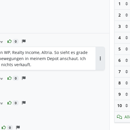
1
2
3
4
hr
0
5
n WP, Realty Income, Altria. So sieht es grade
bewegungen in meinem Depot anschaut. Ich
6
Antworten
 nichts verkauft.
7
hr
0
8
9
en
hr
0
10
Al
en
0