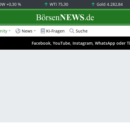
OW
+0,30 %
WTI
75,30
Gold
4.282,84
BörsenNEWS.de
ity
News
KI-Fragen
Suche
Facebook, YouTube, Instagram, WhatsApp oder T