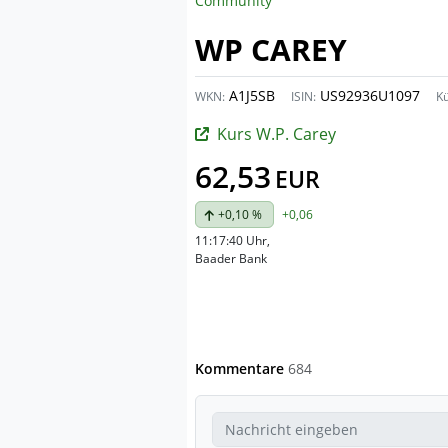
Community
WP CAREY
A1J5SB
US92936U1097
WKN:
ISIN:
Kü
Kurs W.P. Carey
62,53
EUR
+0,10 %
+0,06
11:17:40 Uhr
,
Baader Bank
Kommentare
684