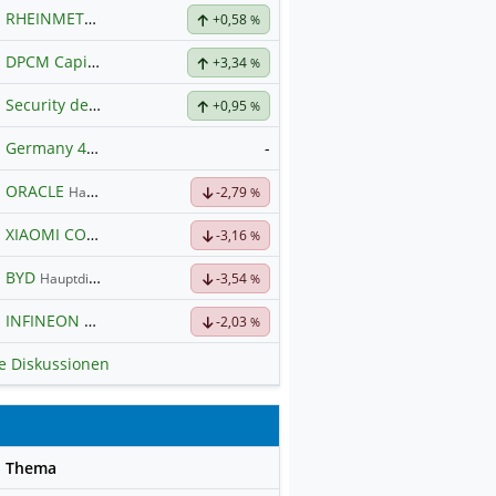
RHEINMETALL
Hauptdiskussion
+0,58
%
DPCM Capital
Hauptdiskussion
+3,34
%
Security der nächsten Generation
+0,95
%
Germany 40
-
Hauptdiskussion
ORACLE
Hauptdiskussion
-2,79
%
XIAOMI CORP. CL.B
Hauptdiskussion
-3,16
%
BYD
Hauptdiskussion
-3,54
%
INFINEON
Hauptdiskussion
-2,03
%
le Diskussionen
se
Thema