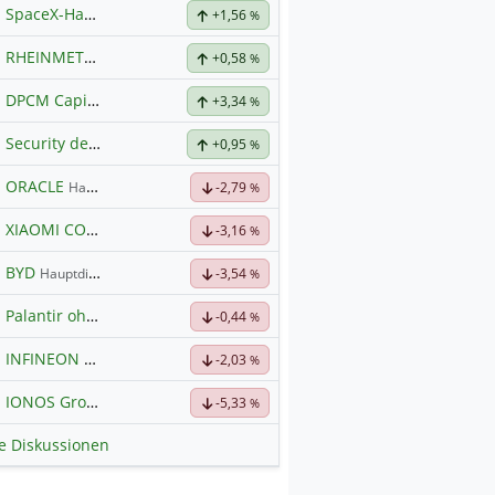
SpaceX-Haupt-Hauptforum
+1,56
%
RHEINMETALL
Hauptdiskussion
+0,58
%
DPCM Capital
Hauptdiskussion
+3,34
%
Security der nächsten Generation
+0,95
%
ORACLE
Hauptdiskussion
-2,79
%
XIAOMI CORP. CL.B
Hauptdiskussion
-3,16
%
BYD
Hauptdiskussion
-3,54
%
Palantir ohne Schnickschnack
-0,44
%
INFINEON
Hauptdiskussion
-2,03
%
IONOS Group
Hauptdiskussion
-5,33
%
le Diskussionen