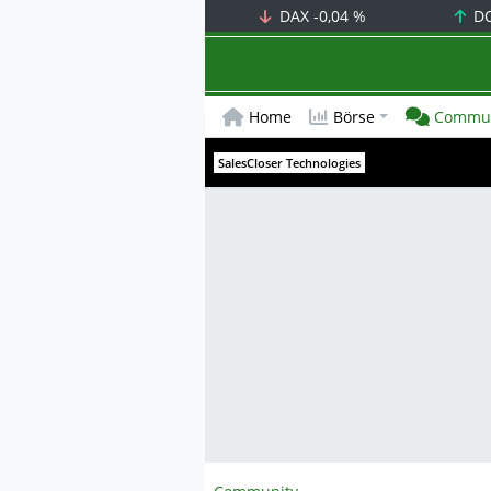
DAX
-0,04 %
D
Home
Börse
Commun
SalesCloser Technologies