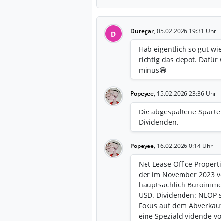
Duregar
,
05.02.2026 19:31 Uhr
D
Hab eigentlich so gut wi
richtig das depot. Dafür
minus😅
Popeyee
,
15.02.2026 23:36 Uhr
Die abgespaltene Spart
Dividenden.
Popeyee
,
16.02.2026 0:14 Uhr
Net Lease Office Properti
der im November 2023 v
hauptsächlich Büroimmobi
USD. Dividenden: NLOP s
Fokus auf dem Abverkauf 
eine Spezialdividende v