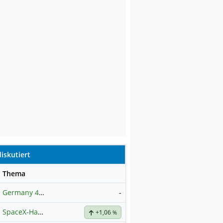
iskutiert
se
Thema
Germany 40 / DAX Prognose
-
SpaceX-Haupt-Hauptforum
+1,06
%