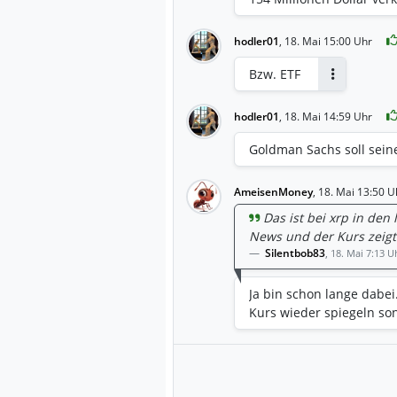
Finanzwesens. XRP würde
Dollar grenzüberschreit
herkömmliche Systeme. D
hodler01
,
18. Mai 15:00 Uhr
wäre in diesem Fall groß
Bzw. ETF
auswirken würde. Im Basi
Antworten
bedeutender Akteur im g
Milliarden US-Dollar ru
hodler01
,
18. Mai 14:59 Uhr
übernimmt in dieser Zuk
Goldman Sachs soll sein
Stablecoin RLUSD die zen
Währungsumrechnungen. 
untergeordnete Rolle im
AmeisenMoney
,
18. Mai 13:50 U
Enthusiasmus für den To
Das ist bei xrp in den 
verdrängt XRP vollständi
News und der Kurs zeigt
RLUSD als bevorzugtes B
Silentbob83
,
18. Mai 7:13 U
XRP aus seiner zentralen
erfolgreich und wickelt 
Ja bin schon lange dabei
bleibt aber einer von vie
Kurs wieder spiegeln s
Finanzwesen revolutioni
Szenario in sich zusam
bekanntermaßen schwer z
anerkannten Bewertungsr
von The Motley Fool schä