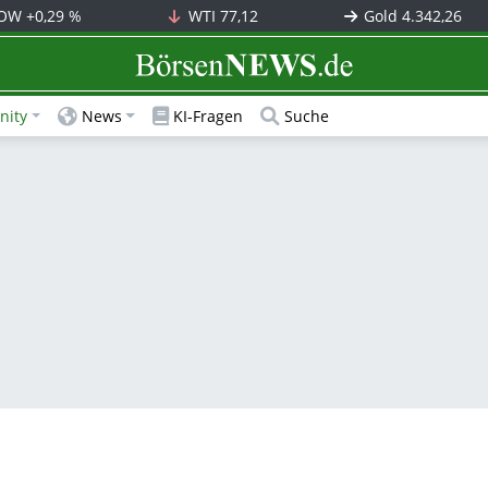
OW
+0,29 %
WTI
77,12
Gold
4.342,26
BörsenNEWS.de
ity
News
KI-Fragen
Suche