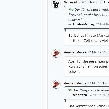
Vadim_ALL_IN
,
17. Mai 23:28 Uh
Aber für die gesamten 
Kurs schon ein bisschen 
schwach
AmeisenMoney
,
17. Mai 19
Bärisches Krypto-Marktu
fließt zur Zeit relativ vie
AmeisenMoney
,
17. Mai 19:16 U
Aber für die gesamten po
Kurs schon ein bisschen 
schwach
AmeisenMoney
,
17. Mai 18:36 U
Das Ding müsste eigen
scheriff78
,
17. Mai 12:29 Uh
Das kommt noch keine S