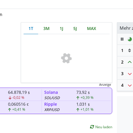
on
Mehr 
1T
3M
1J
5J
MAX
Pau
1
2
3
4
Anzeige
64.878,19
Solana
73,92
$
$
-0,02 %
+0,39 %
SOL/USD
0,060516
Ripple
1,031
€
$
+0,41 %
+1,01 %
XRP/USD
Neu laden