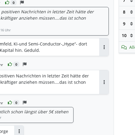
7
r
0
positiven Nachrichten in letzter Zeit hätte der
8
kräftiger anziehen müssen....das ist schon
9
:16 Uhr
10
mfeld, KI-und Semi-Conductor-„Hype“- dort
Al
l Kapital hin. Geduld.
Antworten
hr
0
sitiven Nachrichten in letzter Zeit hätte der
kräftiger anziehen müssen....das ist schon
Antworten
hr
0
tlich schon längst über 5€ stehen
r
orge