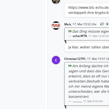
https://www.btc-echo.de/
verdoppelt-ihre-krypto-
Ma.k
,
17. Mai 15:52 Uhr
0
Das Ding müsste eigen
scheriff78
,
17. Mai 12:29 Uh
Ja klar, woher sollen ü
Christian12791
,
17. Mai 15:51 U
C
Am Anfang dachte ich 
sagen und dass das Ganz
erkannt, dass es oft nur
verbreiten.Deshalb habe 
ich mir meine eigene Me
unterscheiden, wer die 
konzentriert.
............
,
17. Mai 9:16 Uhr