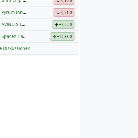
Brainchip Klassengruppe
-6,19
%
Pyrum Innovations
-0,71
%
AVINO SILVER & GOLD MINES
+7,92
Hauptdiskussion
%
SpaceX Hauptforum
+15,83
%
le Diskussionen