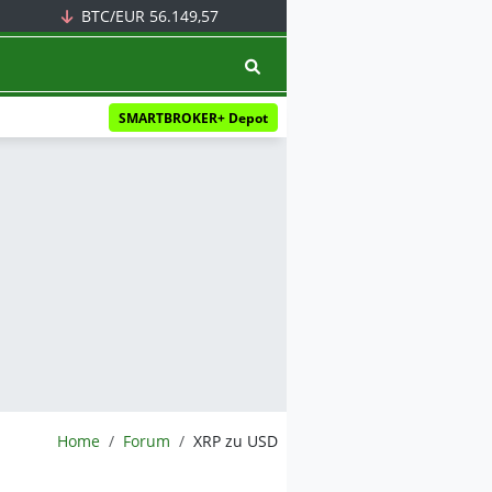
BTC/EUR
56.149,57
SMARTBROKER+ Depot
BörsenNEWS.de
Home
Forum
XRP zu USD