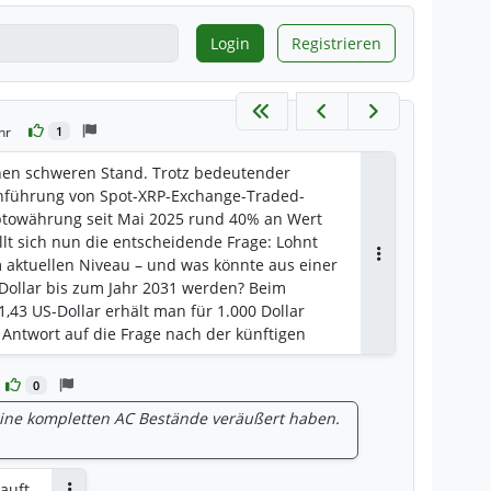
Login
Registrieren
hr
1
einen schweren Stand. Trotz bedeutender
inführung von Spot-XRP-Exchange-Traded-
yptowährung seit Mai 2025 rund 40% an Wert
ellt sich nun die entscheidende Frage: Lohnt
m aktuellen Niveau – und was könnte aus einer
Antworten
-Dollar bis zum Jahr 2031 werden? Beim
1,43 US-Dollar erhält man für 1.000 Dollar
 Antwort auf die Frage nach der künftigen
n ab, welche Rolle XRP innerhalb des Ripple-
alen Finanzsystem einnehmen wird.
0
 Fool skizzieren dazu drei mögliche
eine kompletten AC Bestände veräußert haben.
io: Ripple wird unverzichtbar Im
o entwickelt sich Ripple, das Unternehmen
entlichen Bestandteil des internationalen
kauft