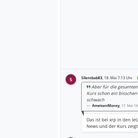
dem Basis- und dem Bäre
Prognose: Der XRP-Kurs w
Fazit: Erfolg von Ripple 
Botschaft der Analyse lau
als Unternehmen nicht z
einhergehen muss. Sollt
übernehmen, könnte XRP 
Bedeutung verlieren. Für
sind oder einen Einstieg
Unternehmens- und Token
hohen Volatilität und de
sollten Anleger die vers
Silentbob83
,
18. Mai 7:13 Uhr
S
Investment in Kryptowäh
Aber für die gesamten 
Möglichkeit, dass ein 1.
Kurs schon ein bisschen 
Wert verliert, ist nach 
schwach
AmeisenMoney
,
17. Mai 19
Das ist bei xrp in den le
News und der Kurs zeigt