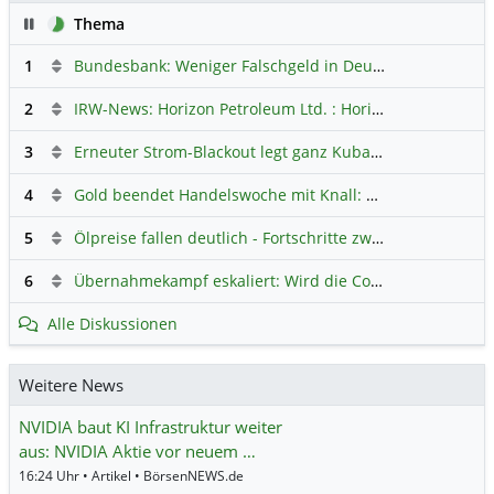
Pause
Thema
1
Bundesbank: Weniger Falschgeld in Deutschland
Hauptdi
2
IRW-News: Horizon Petroleum Ltd. : Horizon Petroleum beginnt mit der Testförderung im Projekt Lachowice in Polen und schließt die Platzierung einer überzeichneten Wandelanleihe ab
3
Erneuter Strom-Blackout legt ganz Kuba lahm
Hauptdiskus
4
Gold beendet Handelswoche mit Knall: Barrick Mining – Ist diese Aktie wieder ein Kauf?
5
Ölpreise fallen deutlich - Fortschritte zwischen USA und Iran belasten
6
Übernahmekampf eskaliert: Wird die Commerzbank italienisch?
Alle Diskussionen
Weitere News
NVIDIA baut KI Infrastruktur weiter
aus: NVIDIA Aktie vor neuem …
16:24 Uhr • Artikel • BörsenNEWS.de