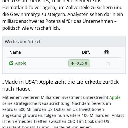
den USA an. Ziel ist es, Teile der Lieferkette ins
Heimatland zu verlagern, um Zollvorteile zu sichern und
die Gewinnmarge zu steigern. Analysten sehen darin ein
milliardenschweres Potenzial für das Unternehmen –
politisch wie wirtschaftlich.
Werte zum Artikel
Name
Diff.
Apple
+0,26 %
Watchlis
„Made in USA“: Apple zieht die Lieferkette zurück
nach Hause
Mit einem weiteren Milliardeninvestment unterstreicht
Apple
seine strategische Neuausrichtung: Nachdem bereits im
Februar 500 Milliarden US-Dollar an US-Investitionen
angekündigt wurden, folgen nun weitere 100 Milliarden. Anlass
ist ein erneutes Treffen zwischen CEO Tim Cook und US-
Präsident Donald Trump – begleitet von einem