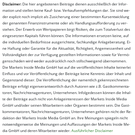
Dis­clai­mer:
Die hier an­ge­bo­te­nen Bei­trä­ge die­nen aus­schließ­lich der In­for­
ma­t­ion und stel­len kei­ne Kauf- bzw. Ver­kaufs­em­pfeh­lung­en dar. Sie sind we­
der ex­pli­zit noch im­pli­zit als Zu­sich­er­ung ei­ner be­stim­mt­en Kurs­ent­wick­lung
der ge­nan­nt­en Fi­nanz­in­stru­men­te oder als Handl­ungs­auf­for­der­ung zu ver­
steh­en. Der Er­werb von Wert­pa­pier­en birgt Ri­si­ken, die zum To­tal­ver­lust des
ein­ge­setz­ten Ka­pi­tals füh­ren kön­nen. Die In­for­ma­tion­en er­setz­en kei­ne, auf
die in­di­vi­du­el­len Be­dür­fnis­se aus­ge­rich­te­te, fach­kun­di­ge An­la­ge­be­ra­tung. Ei­
ne Haf­tung oder Ga­ran­tie für die Ak­tu­ali­tät, Rich­tig­keit, An­ge­mes­sen­heit und
Vol­lständ­ig­keit der zur Ver­fü­gung ge­stel­lt­en In­for­ma­tion­en so­wie für Ver­mö­
gens­schä­den wird we­der aus­drück­lich noch stil­lschwei­gend über­nom­men.
Die Mar­kets In­side Me­dia GmbH hat auf die ver­öf­fent­lich­ten In­hal­te kei­ner­lei
Ein­fluss und vor Ver­öf­fent­lich­ung der Bei­trä­ge kei­ne Ken­nt­nis über In­halt und
Ge­gen­stand die­ser. Die Ver­öf­fent­lich­ung der na­ment­lich ge­kenn­zeich­net­en
Bei­trä­ge er­folgt ei­gen­ver­ant­wort­lich durch Au­tor­en wie z.B. Gast­kom­men­ta­
tor­en, Nach­richt­en­ag­en­tur­en, Un­ter­neh­men. In­fol­ge­des­sen kön­nen die In­hal­
te der Bei­trä­ge auch nicht von An­la­ge­in­te­res­sen der Mar­kets In­side Me­dia
GmbH und/oder sei­nen Mit­ar­bei­tern oder Or­ga­nen be­stim­mt sein. Die Gast­
kom­men­ta­tor­en, Nach­rich­ten­ag­en­tur­en, Un­ter­neh­men ge­hör­en nicht der Re­
dak­tion der Mar­kets In­side Me­dia GmbH an. Ihre Mei­nung­en spie­geln nicht
not­wen­di­ger­wei­se die Mei­nung­en und Auf­fas­sung­en der Mar­kets In­side Me­
dia GmbH und de­ren Mit­ar­bei­ter wie­der.
Aus­führ­lich­er Dis­clai­mer