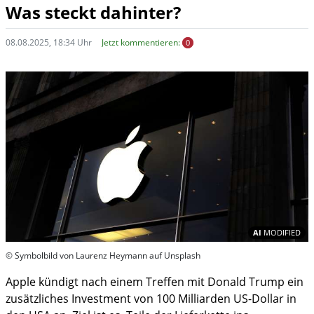
Was steckt dahinter?
08.08.2025, 18:34 Uhr
Jetzt kommentieren:
0
In
AI
MODIFIED
© Symbolbild von Laurenz Heymann auf Unsplash
Apple kündigt nach einem Treffen mit Donald Trump ein
zusätzliches Investment von 100 Milliarden US-Dollar in