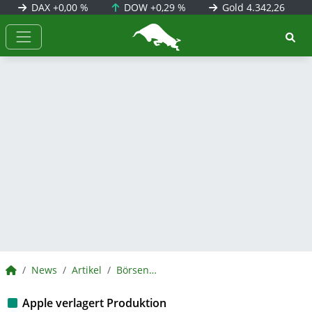
DAX
+0,00 %
DOW
+0,29 %
Gold
4.342,26
BörsenNEWS.de
BörsenNEWS.de
News
Artikel
BörsenNEWS.de
Apple verlagert Produktion