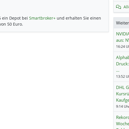
Al
6 ein Depot bei
Smartbroker+
und erhalten Sie einen
Weite
 von 50 Euro.
NVIDIA
aus: N
Alphab
Druck:
…
DHL Gr
Kursrü
Kaufg
Rekord
Wochen