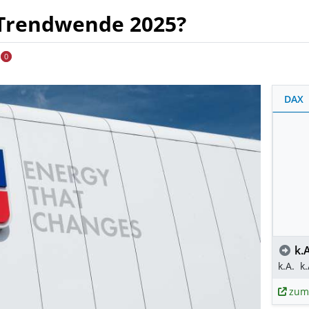
 Trendwende 2025?
0
DAX
k.A
k.A.
k.
zum