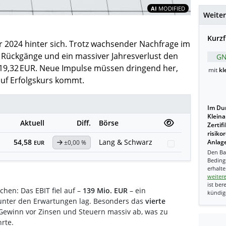
Inhalte teil
AI
MODIFIED
Weiter
Kurzf
hr 2024 hinter sich. Trotz wachsender Nachfrage im
 Rückgänge und ein massiver Jahresverlust den
GN
h 19,32 EUR. Neue Impulse müssen dringend her,
mit
kl
uf Erfolgskurs kommt.
Im Dur
Kleina
Aktuell
Diff.
Börse
Zertif
risiko
54,58
Lang & Schwarz
±0,00 %
Anlage
Watchlist
EUR
Den Ba
Beding
erhalte
weiter
ist ber
chen: Das EBIT fiel auf –
139 Mio. EUR
– ein
kündig
 unter den Erwartungen lag. Besonders das
vierte
 Gewinn vor Zinsen und Steuern massiv ab, was zu
rte.