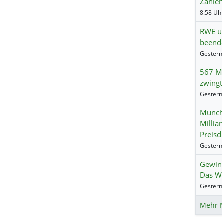
Zahle
RWE un
beend
567 Mi
zwingt
Münch
Millia
Preisd
Gewinn
Das Wa
Mehr 