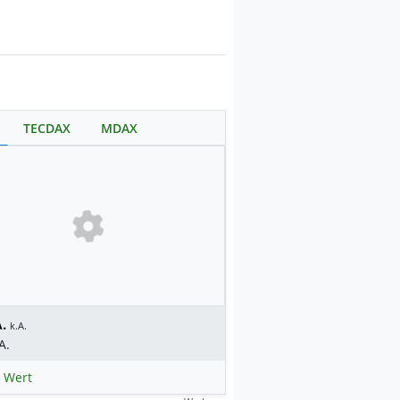
TECDAX
MDAX
.
k.A.
A.
 Wert