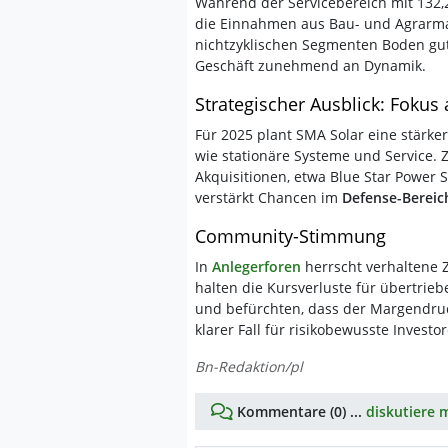
Während der Servicebereich mit 132,
die Einnahmen aus Bau- und Agrar
nichtzyklischen Segmenten Boden gut
Geschäft zunehmend an Dynamik.
Strategischer Ausblick: Fokus 
Für 2025 plant SMA Solar eine stärk
wie stationäre Systeme und Service
Akquisitionen, etwa Blue Star Power 
verstärkt Chancen im
Defense-Berei
Community-Stimmung
In
Anlegerforen
herrscht verhaltene 
halten die Kursverluste für übertri
und befürchten, dass der Margendruck
klarer Fall für risikobewusste Investo
Bn-Redaktion/pl
Kommentare (0) ...
diskutiere m