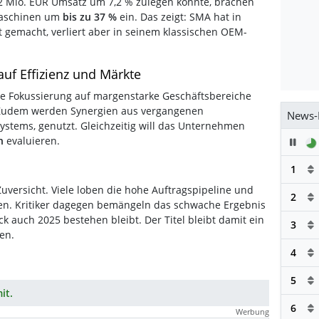
2 Mio. EUR Umsatz um 7,2 % zulegen konnte, brachen
maschinen um
bis zu 37 %
ein. Das zeigt: SMA hat in
 gemacht, verliert aber in seinem klassischen OEM-
auf Effizienz und Märkte
ere Fokussierung auf margenstarke Geschäftsbereiche
. Zudem werden Synergien aus vergangenen
News-
Systems, genutzt. Gleichzeitig will das Unternehmen
ch
evaluieren.
Pau
1
Zuversicht. Viele loben die hohe Auftragspipeline und
2
eben. Kritiker dagegen bemängeln das schwache Ergebnis
 auch 2025 bestehen bleibt. Der Titel bleibt damit ein
3
ren.
4
5
it.
6
Werbung