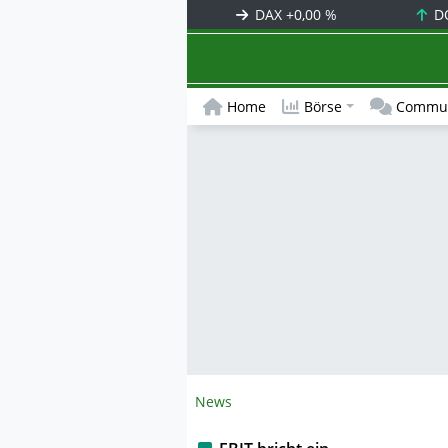
DAX
+0,00 %
D
Home
Börse
Commun
News