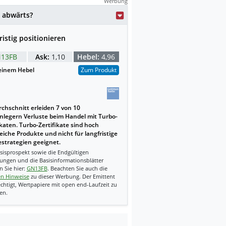
Werbung
weise mit KI erstellt.
 abwärts?
ristig positionieren
13FB
Ask:
1,10
Hebel:
4,96
einem Hebel
Zum Produkt
chschnitt erleiden 7 von 10
nlegern Verluste beim Handel mit Turbo-
ikaten. Turbo-Zertifikate sind hoch
reiche Produkte und nicht für langfristige
strategien geeignet.
sisprospekt sowie die Endgültigen
ungen und die Basisinformationsblätter
n Sie hier:
GN13FB
. Beachten Sie auch die
en Hinweise
zu dieser Werbung. Der Emittent
echtigt, Wertpapiere mit open end-Laufzeit zu
en.