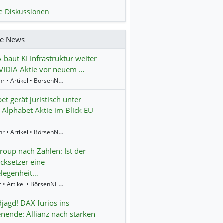
le Diskussionen
re News
 baut KI Infrastruktur weiter
VIDIA Aktie vor neuem …
16:24 Uhr • Artikel • BörsenNEWS.de
et gerät juristisch unter
 Alphabet Aktie im Blick EU
13:52 Uhr • Artikel • BörsenNEWS.de
oup nach Zahlen: Ist der
cksetzer eine
elegenheit…
9:14 Uhr • Artikel • BörsenNEWS.de
jagd! DAX furios ins
ende: Allianz nach starken