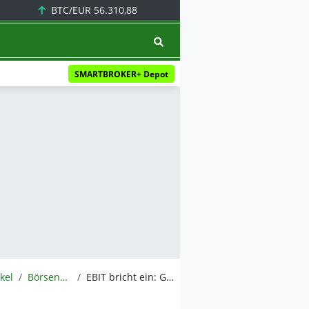
BTC/EUR
56.310,88
SMARTBROKER+ Depot
ikel
BörsenNEWS.de
EBIT bricht ein: Gelingt SMA die Trendwende 2025?