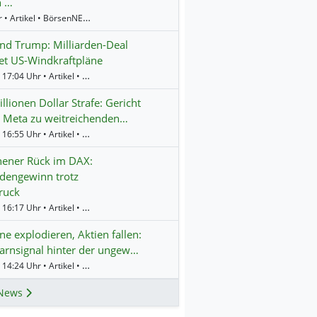
n …
8:58 Uhr • Artikel • BörsenNEWS.de
d Trump: Milliarden-Deal
et US-Windkraftpläne
Gestern 17:04 Uhr • Artikel • BörsenNEWS.de
llionen Dollar Strafe: Gericht
 Meta zu weitreichenden…
Gestern 16:55 Uhr • Artikel • BörsenNEWS.de
ener Rück im DAX:
rdengewinn trotz
ruck
Gestern 16:17 Uhr • Artikel • BörsenNEWS.de
e explodieren, Aktien fallen:
rnsignal hinter der ungew…
Gestern 14:24 Uhr • Artikel • BörsenNEWS.de
News