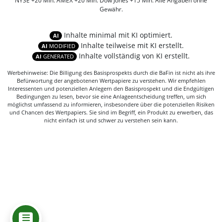
NYSE +20 Min. AMEX +20 Min. Dow Jones +15 Min. Alle Angaben ohne
Gewähr.
Inhalte minimal mit KI optimiert.
AI
Inhalte teilweise mit KI erstellt.
AI
MODIFIED
Inhalte vollständig von KI erstellt.
AI
GENERATED
Werbehinweise: Die Billigung des Basisprospekts durch die BaFin ist nicht als ihre
Befürwortung der angebotenen Wertpapiere zu verstehen. Wir empfehlen
Interessenten und potenziellen Anlegern den Basisprospekt und die Endgültigen
Bedingungen zu lesen, bevor sie eine Anlageentscheidung treffen, um sich
möglichst umfassend zu informieren, insbesondere über die potenziellen Risiken
und Chancen des Wertpapiers. Sie sind im Begriff, ein Produkt zu erwerben, das
nicht einfach ist und schwer zu verstehen sein kann.