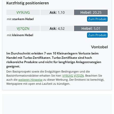
Kurzfristig positionieren
VY9UVG
Ask:
1,10
Hebel:
20,25
mit
starkem Hebel
Zum Produkt
VJ7QZN
Ask:
4,52
Hebel:
5,01
mit
kleinem Hebel
Zum Produkt
Im Durchschnitt erleiden 7 von 10 Kleinanlegern Verluste beim
Handel mit Turbo-Zertifikaten. Turbo-Zertifikate sind hoch
risikoreiche Produkte und nicht für langfristige Anlagestrategien
geeignet.
Den Basisprospekt sowie die Endgültigen Bedingungen und die
Basisinformationsblätter erhalten Sie hier:
VY9UVG
VJ7QZN
. Beachten Sie
auch die
weiteren Hinweise
zu dieser Werbung. Der Emittent ist berechtigt,
Wertpapiere mit open end-Laufzeit zu kündigen.