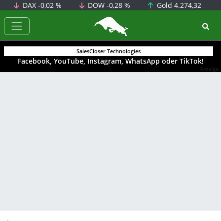
DAX
-0,02 %
DOW
-0,28 %
Gold
4.274,32
BörsenNEWS.de
SalesCloser Technologies
Facebook, YouTube, Instagram, WhatsApp oder TikTok!
Anzeige