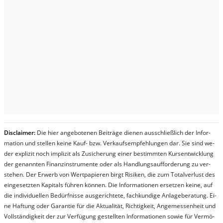
Dis­clai­mer:
Die hier an­ge­bo­te­nen Bei­trä­ge die­nen aus­schließ­lich der In­for­
ma­t­ion und stel­len kei­ne Kauf- bzw. Ver­kaufs­em­pfeh­lung­en dar. Sie sind we­
der ex­pli­zit noch im­pli­zit als Zu­sich­er­ung ei­ner be­stim­mt­en Kurs­ent­wick­lung
der ge­nan­nt­en Fi­nanz­in­stru­men­te oder als Handl­ungs­auf­for­der­ung zu ver­
steh­en. Der Er­werb von Wert­pa­pier­en birgt Ri­si­ken, die zum To­tal­ver­lust des
ein­ge­setz­ten Ka­pi­tals füh­ren kön­nen. Die In­for­ma­tion­en er­setz­en kei­ne, auf
die in­di­vi­du­el­len Be­dür­fnis­se aus­ge­rich­te­te, fach­kun­di­ge An­la­ge­be­ra­tung. Ei­
ne Haf­tung oder Ga­ran­tie für die Ak­tu­ali­tät, Rich­tig­keit, An­ge­mes­sen­heit und
Vol­lständ­ig­keit der zur Ver­fü­gung ge­stel­lt­en In­for­ma­tion­en so­wie für Ver­mö­