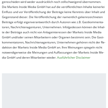
gens­schä­den wird we­der aus­drück­lich noch stil­lschwei­gend über­nom­men.
Die Mar­kets In­side Me­dia GmbH hat auf die ver­öf­fent­lich­ten In­hal­te kei­ner­lei
Ein­fluss und vor Ver­öf­fent­lich­ung der Bei­trä­ge kei­ne Ken­nt­nis über In­halt und
Ge­gen­stand die­ser. Die Ver­öf­fent­lich­ung der na­ment­lich ge­kenn­zeich­net­en
Bei­trä­ge er­folgt ei­gen­ver­ant­wort­lich durch Au­tor­en wie z.B. Gast­kom­men­ta­
tor­en, Nach­richt­en­ag­en­tur­en, Un­ter­neh­men. In­fol­ge­des­sen kön­nen die In­hal­
te der Bei­trä­ge auch nicht von An­la­ge­in­te­res­sen der Mar­kets In­side Me­dia
GmbH und/oder sei­nen Mit­ar­bei­tern oder Or­ga­nen be­stim­mt sein. Die Gast­
kom­men­ta­tor­en, Nach­rich­ten­ag­en­tur­en, Un­ter­neh­men ge­hör­en nicht der Re­
dak­tion der Mar­kets In­side Me­dia GmbH an. Ihre Mei­nung­en spie­geln nicht
not­wen­di­ger­wei­se die Mei­nung­en und Auf­fas­sung­en der Mar­kets In­side Me­
dia GmbH und de­ren Mit­ar­bei­ter wie­der.
Aus­führ­lich­er Dis­clai­mer