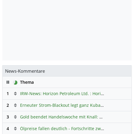
News-Kommentare
Pause
Thema
1
IRW-News: Horizon Petroleum Ltd. : Horizon Petroleum beginnt mit der Testförderung im Projekt Lachowice in Polen und schließt die Platzierung einer überzeichneten Wandelanleihe ab
2
Erneuter Strom-Blackout legt ganz Kuba lahm
Hauptdiskus
3
Gold beendet Handelswoche mit Knall: Barrick Mining – Ist diese Aktie wieder ein Kauf?
4
Ölpreise fallen deutlich - Fortschritte zwischen USA und Iran belasten