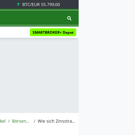
BTC/EUR
55.799,00
SMARTBROKER+ Depot
ikel
BörsenNEWS.de
Wie sich Zinsstrategie der EZB auf Unternehmen und Verbraucher auswirkt: Zinsentscheidung im Fokus – Steuern, Kapitalkosten steiler Berg hinauf oder bergab?