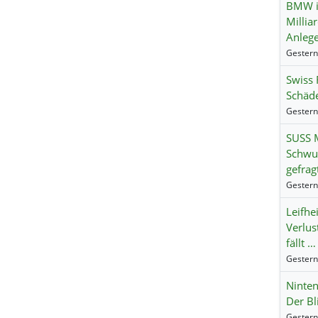
BMW i
Millia
Anlege
Swiss 
Schäde
SUSS M
Schwun
gefrag
Leifhei
Verlus
fällt …
Ninte
Der Bl