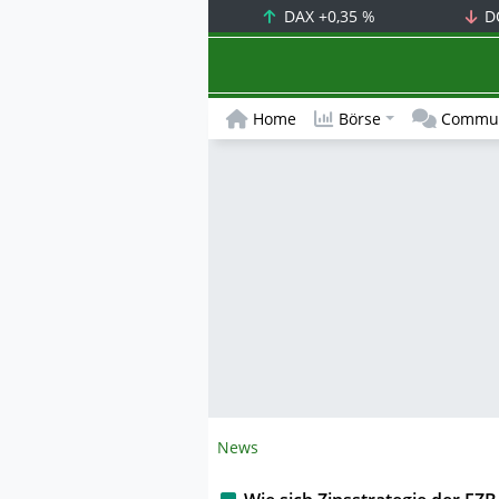
DAX
+0,35 %
D
Home
Börse
Commun
News