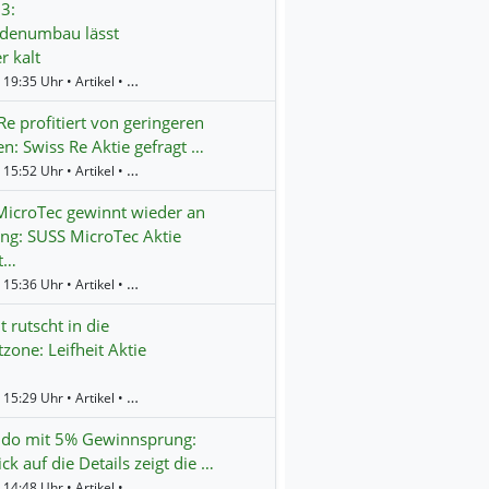
3:
rdenumbau lässt
r kalt
Gestern 19:35 Uhr • Artikel • BörsenNEWS.de
Re profitiert von geringeren
n: Swiss Re Aktie gefragt …
Gestern 15:52 Uhr • Artikel • BörsenNEWS.de
icroTec gewinnt wieder an
g: SUSS MicroTec Aktie
t…
Gestern 15:36 Uhr • Artikel • BörsenNEWS.de
t rutscht in die
tzone: Leifheit Aktie
Gestern 15:29 Uhr • Artikel • BörsenNEWS.de
ndo mit 5% Gewinnsprung:
ick auf die Details zeigt die …
Gestern 14:48 Uhr • Artikel • BörsenNEWS.de