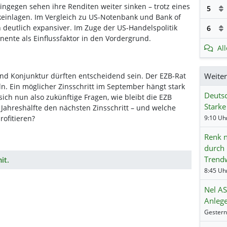
ingegen sehen ihre Renditen weiter sinken – trotz eines
5
keinlagen. Im Vergleich zu US-Notenbank und Bank of
 deutlich expansiver. Im Zuge der US-Handelspolitik
6
ente als Einflussfaktor in den Vordergrund.
Al
Weite
nd Konjunktur dürften entscheidend sein. Der EZB-Rat
. Ein möglicher Zinsschritt im September hängt stark
Deuts
sich nun also zukünftige Fragen, wie bleibt die EZB
Starke
 Jahreshälfte den nächsten Zinsschritt – und welche
ofitieren?
Renk n
durch 
Trend
it.
Nel AS
Anlege