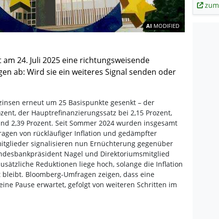
zum
Inhalte teil
AI
MODIFIED
t am 24. Juli 2025 eine richtungsweisende
en ab: Wird sie ein weiteres Signal senden oder
itzinsen erneut um 25 Basispunkte gesenkt – der
ozent, der Hauptrefinanzierungssatz bei 2,15 Prozent,
rund 2,39 Prozent. Seit Sommer 2024 wurden insgesamt
agen von rückläufiger Inflation und gedämpfter
itglieder signalisieren nun Ernüchterung gegenüber
Bundesbankpräsident Nagel und Direktoriumsmitglied
usätzliche Reduktionen liege hoch, solange die Inflation
t bleibt. Bloomberg-Umfragen zeigen, dass eine
ine Pause erwartet, gefolgt von weiteren Schritten im