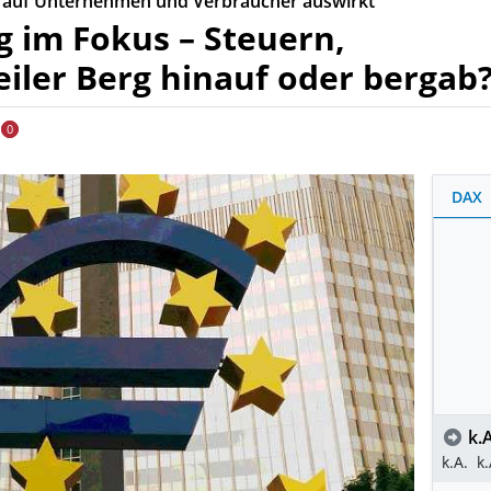
ZB auf Unternehmen und Verbraucher auswirkt
 im Fokus – Steuern,
eiler Berg hinauf oder bergab
0
DAX
k.A
k.A.
k.