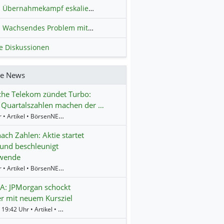
Übernahmekampf eskaliert: Wird die Commerzbank italienisch?
H
Wachsendes Problem mit kriminellen Kunden im Online-Handel
H
le Diskussionen
re News
che Telekom zündet Turbo:
 Quartalszahlen machen der …
9:10 Uhr • Artikel • BörsenNEWS.de
ach Zahlen: Aktie startet
und beschleunigt
wende
8:45 Uhr • Artikel • BörsenNEWS.de
A: JPMorgan schockt
r mit neuem Kursziel
Gestern 19:42 Uhr • Artikel • BörsenNEWS.de