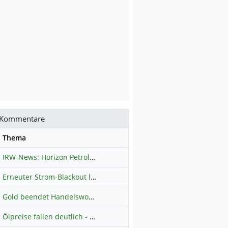
Kommentare
se
Thema
IRW-News: Horizon Petroleum Ltd. : Horizon Petroleum beginnt mit der Testförderung im Projekt Lachowice in Polen und schließt die Platzierung einer überzeichneten Wandelanleihe ab
Erneuter Strom-Blackout legt ganz Kuba lahm
Hauptdiskussion
Gold beendet Handelswoche mit Knall: Barrick Mining – Ist diese Aktie wieder ein Kauf?
Ölpreise fallen deutlich - Fortschritte zwischen USA und Iran belasten