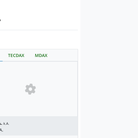
?
TECDAX
MDAX
.
k.A.
A.