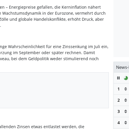
n – Energiepreise gefallen, die Kerninflation nähert
che Wachstumsdynamik in der Eurozone, vermehrt durch
ölle und globale Handelskonflikte, erhöht Druck, aber
r.
ge Wahrscheinlichkeit für eine Zinssenkung im Juli ein,
rzung im September oder später rechnen. Damit
veau, bei dem Geldpolitik weder stimulierend noch
News-
Pau
1
2
3
4
llenden Zinsen etwas entlastet werden, die