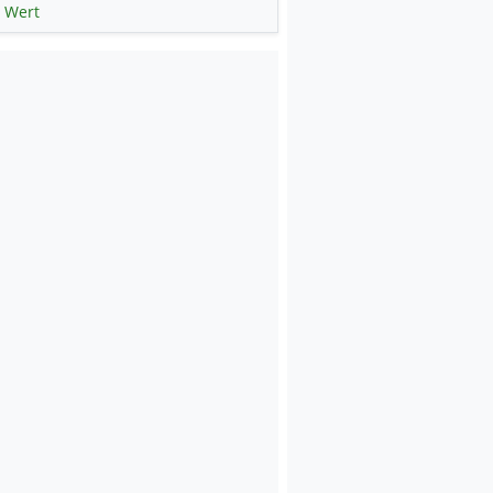
 Wert
weise mit KI erstellt.