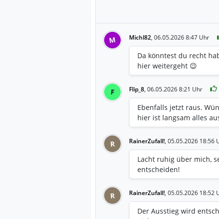
Michl82
,
06.05.2026 8:47 Uhr
M
Da könntest du recht hab
hier weitergeht 😉
Flip_8
,
06.05.2026 8:21 Uhr
F
Ebenfalls jetzt raus. Wün
hier ist langsam alles au
RainerZufall!
,
05.05.2026 18:56 
R
Lacht ruhig über mich, se
entscheiden!
RainerZufall!
,
05.05.2026 18:52 
R
Der Ausstieg wird entsc