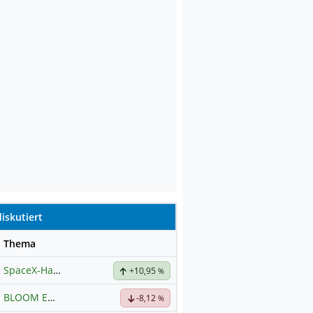
iskutiert
se
Thema
SpaceX-Haupt-Hauptforum
+10,95
%
BLOOM ENERGY A
Hauptdiskussion
-8,12
%