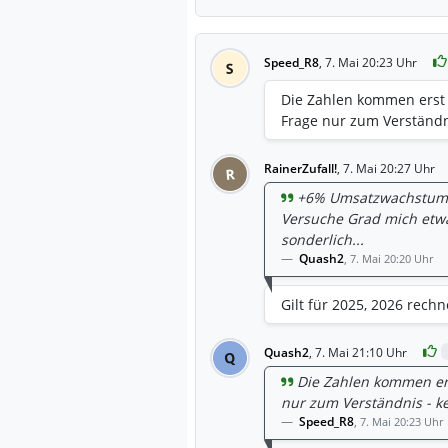
Speed_R8
,
7. Mai 20:23 Uhr
S
Die Zahlen kommen erst 
Frage nur zum Verständni
RainerZufall!
,
7. Mai 20:27 Uhr
R
+6% Umsatzwachstum, w
Versuche Grad mich etwa
sonderlich...
Quash2
,
7. Mai 20:20 Uhr
Gilt für 2025, 2026 rech
Quash2
,
7. Mai 21:10 Uhr
Q
Die Zahlen kommen ers
nur zum Verständnis - ke
Speed_R8
,
7. Mai 20:23 Uhr