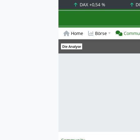
DAX
+0,54 %
D
Home
Börse
Commun
Die Analyse