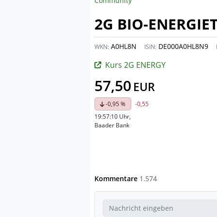
Community
2G BIO-ENERGIE
A0HL8N
DE000A0HL8N9
WKN:
ISIN:
Kurs 2G ENERGY
57,50
EUR
-0,95 %
-0,55
19:57:10 Uhr
,
Baader Bank
Kommentare
1.574