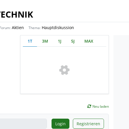
TECHNIK
Aktien
Hauptdiskussion
Forum:
Thema:
1T
3M
1J
5J
MAX
Neu laden
Login
Registrieren