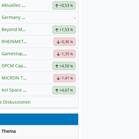
Aktuelles zu Almonty Industries
+0,53
%
Germany 40 / DAX Prognose
-
Beyond Meat
Hauptdiskussion
+1,53
%
RHEINMETALL
Hauptdiskussion
-0,36
%
Gamestop, das Ende naht
-1,35
%
DPCM Capital
Hauptdiskussion
+4,50
%
MICRON TECHNOLOGY
Hauptdiskussion
-1,41
%
Ast Space Mobile
+4,67
%
le Diskussionen
se
Thema