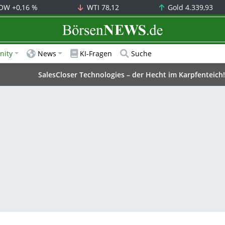
OW
+0,16 %
WTI
78,12
Gold
4.339,93
BörsenNEWS.de
ity
News
KI-Fragen
Suche
SalesCloser Technologies – der Hecht im Karpfenteich!