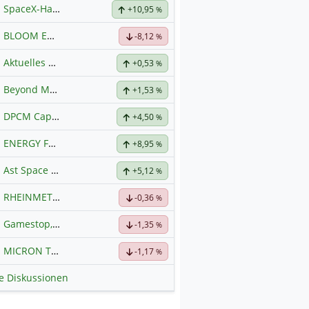
SpaceX-Haupt-Hauptforum
+10,95
%
BLOOM ENERGY A
Hauptdiskussion
-8,12
%
Aktuelles zu Almonty Industries
+0,53
%
Beyond Meat
Hauptdiskussion
+1,53
%
DPCM Capital
Hauptdiskussion
+4,50
%
ENERGY FUELS
Hauptdiskussion
+8,95
%
Ast Space Mobile
+5,12
%
RHEINMETALL
Hauptdiskussion
-0,36
%
Gamestop, das Ende naht
-1,35
%
MICRON TECHNOLOGY
Hauptdiskussion
-1,17
%
le Diskussionen