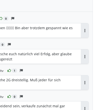
0
en 👍🏻👍🏻 Bin aber trotzdem gespannt wie es
Antworten
0
sche euch natürlich viel Erfolg, aber glaube
sgereizt
Antworten
Uhr
1
he 2G dreistellig. Muß jeder für sich
Antworten
Uhr
0
heidend sein, verkaufe zunächst mal gar