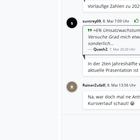
Vorläufige Zahlen zu 202
suntrey09
,
8. Mai 7:09 Uhr
s
+6% Umsatzwachstum, w
Versuche Grad mich etwa
sonderlich...
Quash2
,
7. Mai 20:20 Uhr
In der 2ten Jahreshälfte
aktuelle Präsentation ist
RainerZufall!
,
8. Mai 13:56 Uhr
R
Na, war doch mal ne Ant
Kursverlauf schaut! 😁