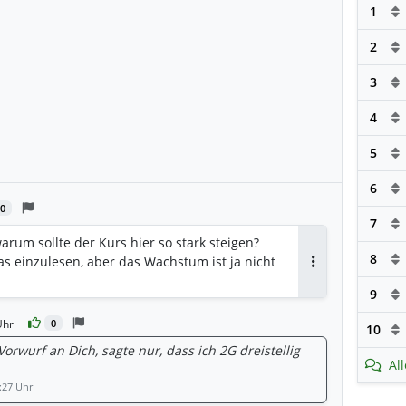
1
2
3
4
5
6
0
7
um sollte der Kurs hier so stark steigen?
8
s einzulesen, aber das Wachstum ist ja nicht
Antworten
9
Uhr
0
10
Vorwurf an Dich, sagte nur, dass ich 2G dreistellig
Al
:27 Uhr