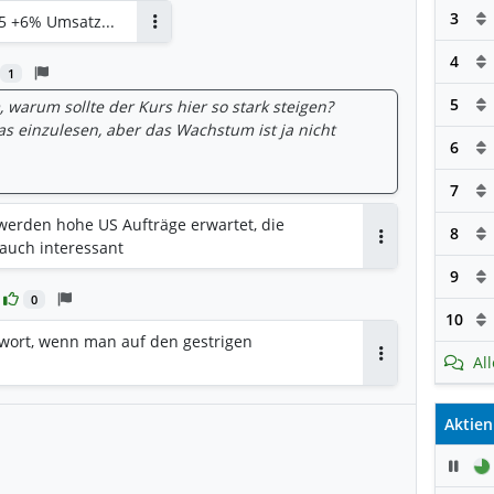
3
5 +6% Umsatz...
Antworten
4
1
5
arum sollte der Kurs hier so stark steigen?
s einzulesen, aber das Wachstum ist ja nicht
6
7
 werden hohe US Aufträge erwartet, die
8
 auch interessant
Antworten
9
0
10
wort, wenn man auf den gestrigen
Al
Antworten
Aktien
Pau