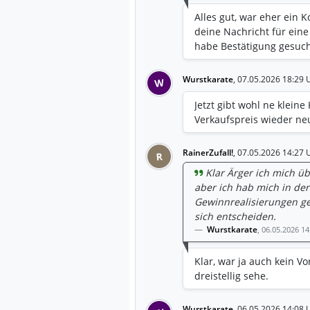
Alles gut, war eher ein K
deine Nachricht für ein
habe Bestätigung gesuch
Wurstkarate
,
07.05.2026 18:29 
W
Jetzt gibt wohl ne klein
Verkaufspreis wieder ne
RainerZufall!
,
07.05.2026 14:27 
R
Klar Ärger ich mich übe
aber ich hab mich in de
Gewinnrealisierungen geä
sich entscheiden.
Wurstkarate
,
06.05.2026 14
Klar, war ja auch kein Vo
dreistellig sehe.
Wurstkarate
,
06.05.2026 14:08 