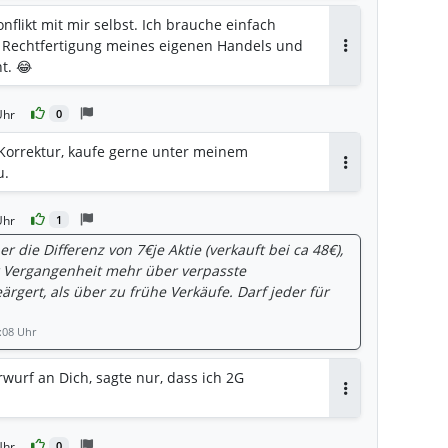
onflikt mit mir selbst. Ich brauche einfach
e Rechtfertigung meines eigenen Handels und
Antworten
t. 😂
Uhr
0
e Korrektur, kaufe gerne unter meinem
u.
Antworten
Uhr
1
r die Differenz von 7€je Aktie (verkauft bei ca 48€),
r Vergangenheit mehr über verpasste
rgert, als über zu frühe Verkäufe. Darf jeder für
:08 Uhr
rwurf an Dich, sagte nur, dass ich 2G
Antworten
Uhr
0