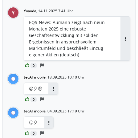
Yoyoda
,
14.11.2025 7:41 Uhr
Y
EQS-News: Aumann zeigt nach neun
Monaten 2025 eine robuste
Geschäftsentwicklung mit soliden
Ergebnissen in anspruchsvollem
Antwor
Marktumfeld und beschließt Einzug
eigener Aktien (deutsch)
0
tecATmobile
,
18.09.2025 10:10 Uhr
😁🎈🤑
Antworten
0
tecATmobile
,
04.09.2025 17:19 Uhr
🙂🎈
Antworten
0