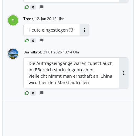
0
Trent
,
12. Jun 20:12 Uhr
T
Heute eingestiegen 💥
Antworten
0
Berndbrot
,
21.01.2026 13:14 Uhr
Die Auftragseingänge waren zuletzt auch
im EBereich stark eingebrochen.
Vielleicht nimmt man ernsthaft an ,China
Antwor
wird hier den Markt aufrollen
0