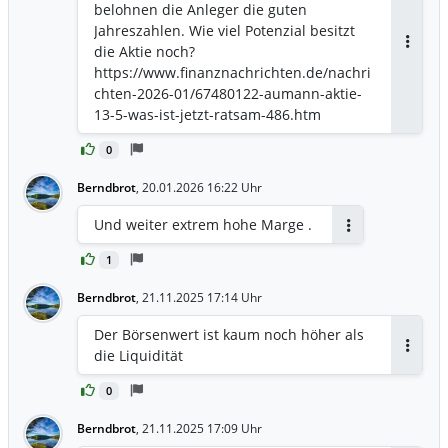
belohnen die Anleger die guten
Jahreszahlen. Wie viel Potenzial besitzt
die Aktie noch?
Antwor
https://www.finanznachrichten.de/nachri
chten-2026-01/67480122-aumann-aktie-
13-5-was-ist-jetzt-ratsam-486.htm
0
Berndbrot
,
20.01.2026 16:22 Uhr
Und weiter extrem hohe Marge .
Antworten
1
Berndbrot
,
21.11.2025 17:14 Uhr
Der Börsenwert ist kaum noch höher als
die Liquidität
Antwor
0
Berndbrot
,
21.11.2025 17:09 Uhr