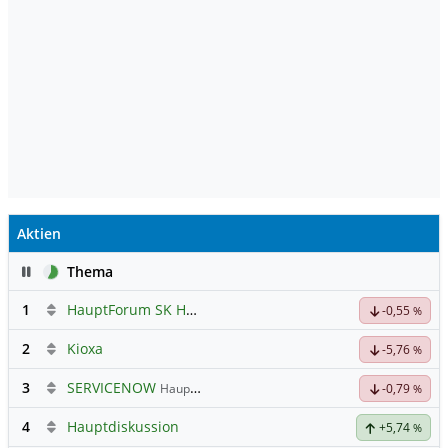
Aktien
Pause
Thema
1
HauptForum SK HYNIC
-0,55
%
2
Kioxa
-5,76
%
3
SERVICENOW
Hauptdiskussion
-0,79
%
4
Hauptdiskussion
+5,74
%