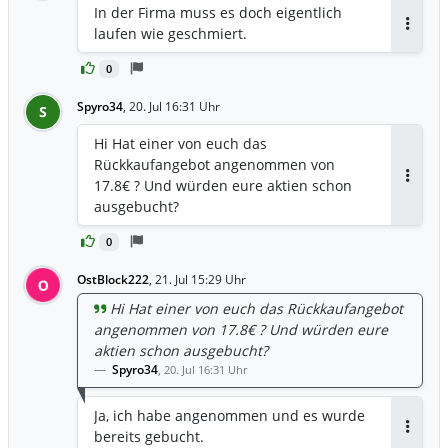
In der Firma muss es doch eigentlich
laufen wie geschmiert.
Antwor
0
Spyro34
,
20. Jul 16:31 Uhr
S
Hi Hat einer von euch das
Rückkaufangebot angenommen von
17.8€ ? Und würden eure aktien schon
Antwor
ausgebucht?
0
OstBlock222
,
21. Jul 15:29 Uhr
O
Hi Hat einer von euch das Rückkaufangebot
angenommen von 17.8€ ? Und würden eure
aktien schon ausgebucht?
Spyro34
,
20. Jul 16:31 Uhr
Ja, ich habe angenommen und es wurde
bereits gebucht.
Antwor