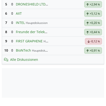
5
DRONESHIELD LTD
Hauptdiskussion
+2,94
%
6
AXT
+5,12
%
7
INTEL
Hauptdiskussion
+0,20
%
8
Freunde der Telekom
+0,44
%
9
FIRST GRAPHENE
Hauptdiskussion
-0,12
%
10
BioNTech
Hauptdiskussion
+0,91
%
Alle Diskussionen