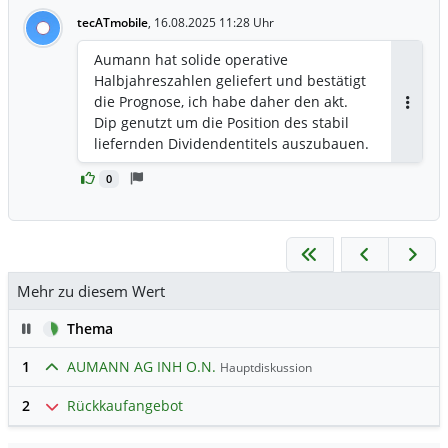
tecATmobile
,
16.08.2025 11:28 Uhr
Aumann hat solide operative
Halbjahreszahlen geliefert und bestätigt
die Prognose, ich habe daher den akt.
Antwor
Dip genutzt um die Position des stabil
liefernden Dividendentitels auszubauen.
0
Mehr zu diesem Wert
Pause
Thema
1
AUMANN AG INH O.N.
Hauptdiskussion
2
Rückkaufangebot