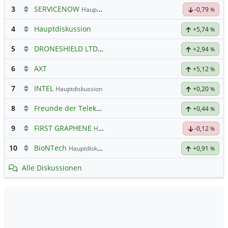
3
SERVICENOW
Hauptdiskussion
-0,79
%
4
Hauptdiskussion
+5,74
%
5
DRONESHIELD LTD
Hauptdiskussion
+2,94
%
6
AXT
+5,12
%
7
INTEL
Hauptdiskussion
+0,20
%
8
Freunde der Telekom
+0,44
%
9
FIRST GRAPHENE
Hauptdiskussion
-0,12
%
10
BioNTech
Hauptdiskussion
+0,91
%
Alle Diskussionen