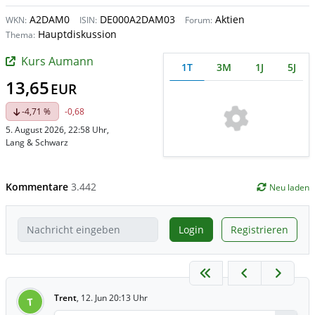
A2DAM0
DE000A2DAM03
Aktien
WKN:
ISIN:
Forum:
Hauptdiskussion
Thema:
Kurs Aumann
1T
3M
1J
5J
13,65
EUR
-4,71 %
-0,68
5. August 2026, 22:58 Uhr
,
Lang & Schwarz
Kommentare
3.442
Neu laden
Login
Registrieren
Trent
,
12. Jun 20:13 Uhr
T