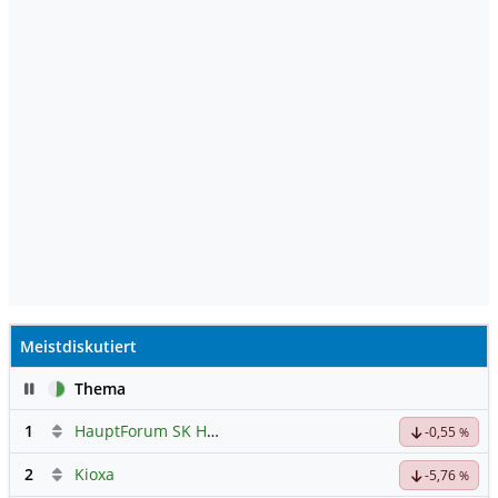
Meistdiskutiert
Pause
Thema
1
HauptForum SK HYNIC
-0,55
%
2
Kioxa
-5,76
%