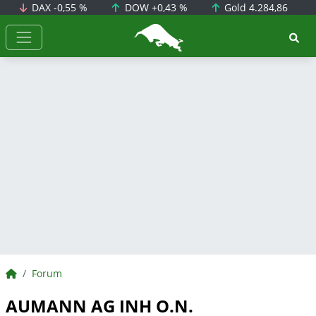
DAX
-0,55 %
DOW
+0,43 %
Gold
4.284,86
BörsenNEWS.de
BörsenNEWS.de
Forum
AUMANN AG INH O.N.