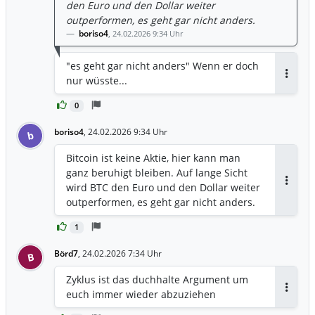
den Euro und den Dollar weiter
outperformen, es geht gar nicht anders.
boriso4
,
24.02.2026 9:34 Uhr
"es geht gar nicht anders" Wenn er doch
nur wüsste...
Antwor
0
boriso4
,
24.02.2026 9:34 Uhr
b
Bitcoin ist keine Aktie, hier kann man
ganz beruhigt bleiben. Auf lange Sicht
wird BTC den Euro und den Dollar weiter
Antwor
outperformen, es geht gar nicht anders.
1
Börd7
,
24.02.2026 7:34 Uhr
B
Zyklus ist das duchhalte Argument um
euch immer wieder abzuziehen
Antwor