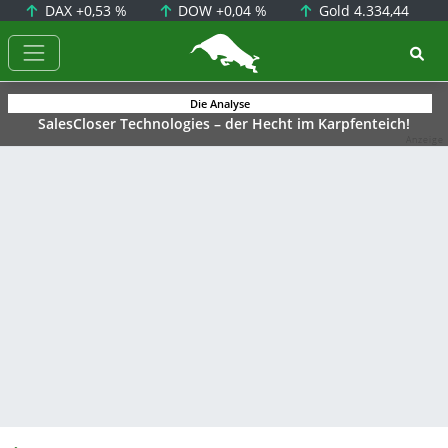
DAX
+0,53 %
DOW
+0,04 %
Gold
4.334,44
BörsenNEWS.de
Die Analyse
SalesCloser Technologies – der Hecht im Karpfenteich!
Anzeige