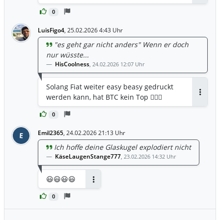
0
LuisFigo4
,
25.02.2026 4:43 Uhr
"es geht gar nicht anders" Wenn er doch
nur wüsste...
HisCoolness
,
24.02.2026 12:07 Uhr
Solang Fiat weiter easy beasy gedruckt
werden kann, hat BTC kein Top 🤷🏽‍♂️
Antwor
0
Emil2365
,
24.02.2026 21:13 Uhr
E
Ich hoffe deine Glaskugel explodiert nicht
KäseLaugenStange777
,
23.02.2026 14:32 Uhr
😃😃😃😃
Antworten
0