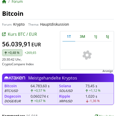
BörsenNEWS.de
Forum
Bitcoin
Krypto
Hauptdiskussion
Forum:
Thema:
Kurs BTC / EUR
1T
3M
1J
5J
56.039,91
EUR
+0,48 %
+269,65
20:30:42 Uhr
,
CryptoCompare Index
Anzeige
Meistgehandelte Kryptos
Bitcoin
64.783,60
Solana
73,45
$
$
+0,57 %
+1,12 %
BTC/USD
SOL/USD
Dogecoin
0,060274
Ripple
1,020
€
$
+0,67 %
-1,36 %
DOGE/EUR
XRP/USD
Kommentare
16.018