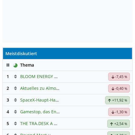
Meistdiskutiert
Pause
Thema
1
BLOOM ENERGY A
Hauptdiskussion
-7,45
%
2
Aktuelles zu Almonty Industries
-0,40
%
3
SpaceX-Haupt-Hauptforum
+11,92
%
4
Gamestop, das Ende naht
-1,30
%
5
THE TRA.DESK A DL-,000001
Hauptdiskussion
+2,54
%