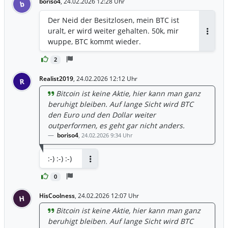
boriso4
,
24.02.2026 12:28 Uhr
b
Der Neid der Besitzlosen, mein BTC ist
uralt, er wird weiter gehalten. 50k, mir
Antwor
wuppe, BTC kommt wieder.
2
Realist2019
,
24.02.2026 12:12 Uhr
R
Bitcoin ist keine Aktie, hier kann man ganz
beruhigt bleiben. Auf lange Sicht wird BTC
den Euro und den Dollar weiter
outperformen, es geht gar nicht anders.
boriso4
,
24.02.2026 9:34 Uhr
:-) :-) :-)
Antworten
0
HisCoolness
,
24.02.2026 12:07 Uhr
H
Bitcoin ist keine Aktie, hier kann man ganz
beruhigt bleiben. Auf lange Sicht wird BTC