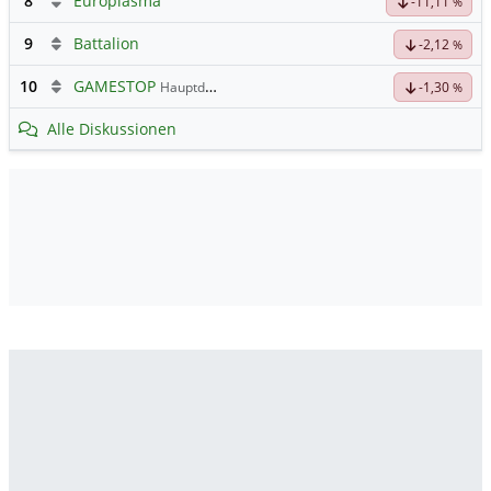
8
Europlasma
-11,11
%
9
Battalion
-2,12
%
10
GAMESTOP
Hauptdiskussion
-1,30
%
Alle Diskussionen