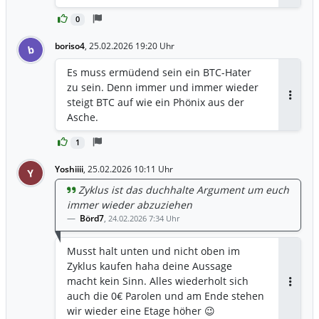
0
boriso4
,
25.02.2026 19:20 Uhr
b
Es muss ermüdend sein ein BTC-Hater
zu sein. Denn immer und immer wieder
steigt BTC auf wie ein Phönix aus der
Antwor
Asche.
1
Yoshiiii
,
25.02.2026 10:11 Uhr
Y
Zyklus ist das duchhalte Argument um euch
immer wieder abzuziehen
Börd7
,
24.02.2026 7:34 Uhr
Musst halt unten und nicht oben im
Zyklus kaufen haha deine Aussage
macht kein Sinn. Alles wiederholt sich
Antwor
auch die 0€ Parolen und am Ende stehen
wir wieder eine Etage höher 😉