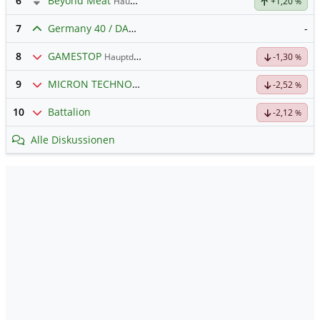
6
Beyond Meat
Hauptdiskussion
+1,20
%
7
Germany 40 / DAX Prognose
-
8
GAMESTOP
Hauptdiskussion
-1,30
%
9
MICRON TECHNOLOGY
Hauptdiskussion
-2,52
%
10
Battalion
-2,12
%
Alle Diskussionen