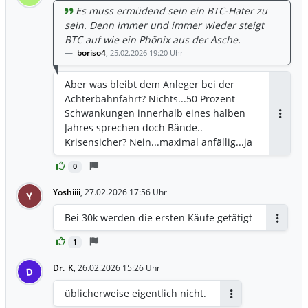
Es muss ermüdend sein ein BTC-Hater zu
sein. Denn immer und immer wieder steigt
BTC auf wie ein Phönix aus der Asche.
boriso4
,
25.02.2026 19:20 Uhr
Aber was bleibt dem Anleger bei der
Achterbahnfahrt? Nichts...50 Prozent
Schwankungen innerhalb eines halben
Antwor
Jahres sprechen doch Bände..
Krisensicher? Nein...maximal anfällig...ja
0
Yoshiiii
,
27.02.2026 17:56 Uhr
Y
Bei 30k werden die ersten Käufe getätigt
Antwort
1
Dr._K
,
26.02.2026 15:26 Uhr
D
üblicherweise eigentlich nicht.
Antworten