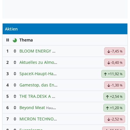
Aktien
Pause
Thema
1
BLOOM ENERGY A
Hauptdiskussion
-7,45
%
2
Aktuelles zu Almonty Industries
-0,40
%
3
SpaceX-Haupt-Hauptforum
+11,92
%
4
Gamestop, das Ende naht
-1,30
%
5
THE TRA.DESK A DL-,000001
Hauptdiskussion
+2,54
%
6
Beyond Meat
Hauptdiskussion
+1,20
%
7
MICRON TECHNOLOGY
Hauptdiskussion
-2,52
%