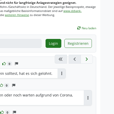
und nicht für langfristige Anlagestrategien geeignet.
Wohn-/Geschäftssitz in Deutschland. Der jeweilige Basisprospekt, etwaige
as maßgebliche Basisinformationsblatt sind auf
www.dzbank-
 die
weiteren Hinweise
zu dieser Werbung.
Neu laden
Login
Registrieren
0
 solltest, hat es sich gelohnt.
Antworten
0
gen oder noch warten aufgrund von Corona,
Antworten
0