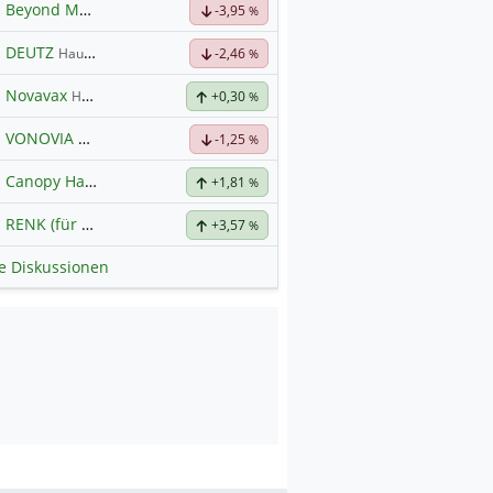
Beyond Meat
Hauptdiskussion
-3,95
%
DEUTZ
Hauptdiskussion
-2,46
%
Novavax
Hauptdiskussion
+0,30
%
VONOVIA
Hauptdiskussion
-1,25
%
Canopy Hauptforum
+1,81
%
RENK (für normale, sachliche Kommunikation!)
+3,57
%
le Diskussionen