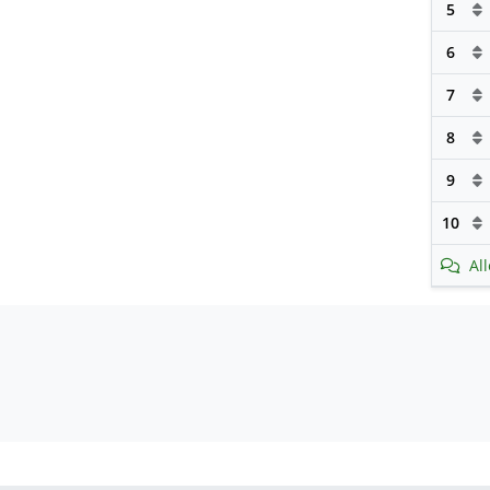
5
6
7
8
9
10
Al