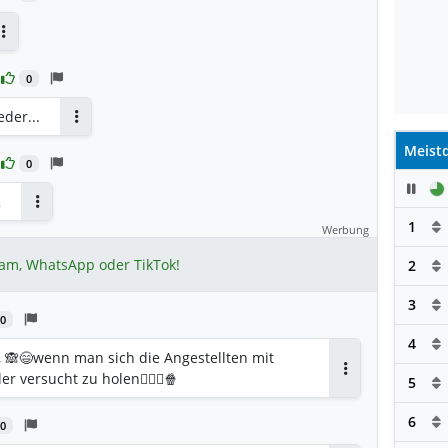
Antworten
0
der...
Antworten
Meistd
0
Pau
2
Antworten
1
Werbung
ram, WhatsApp oder TikTok!
2
3
0
4
 🙈😄wenn man sich die Angestellten mit
 versucht zu holen🤷🏻‍♂️🍿
5
Antworten
6
0