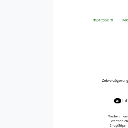
Impressum
Me
Zeitverzögerun
In
AI
Werbehinweise
Wertpapiere
Endgültigen