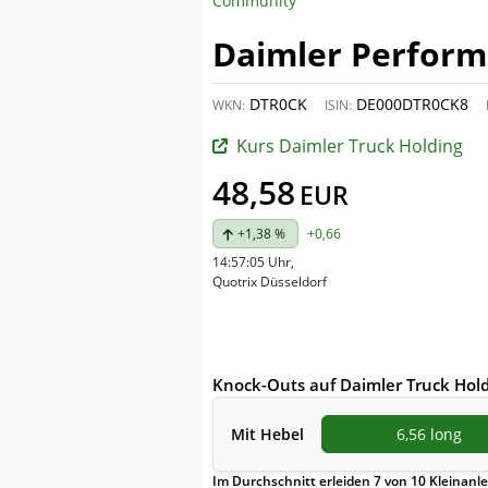
Community
Daimler Perform
DTR0CK
DE000DTR0CK8
WKN:
ISIN:
Kurs Daimler Truck Holding
48,58
EUR
+1,38 %
+0,66
14:57:05 Uhr
,
Quotrix Düsseldorf
Knock-Outs auf Daimler Truck Hol
Mit
Hebel
6,56 long
Im Durchschnitt erleiden 7 von 10 Kleinanle