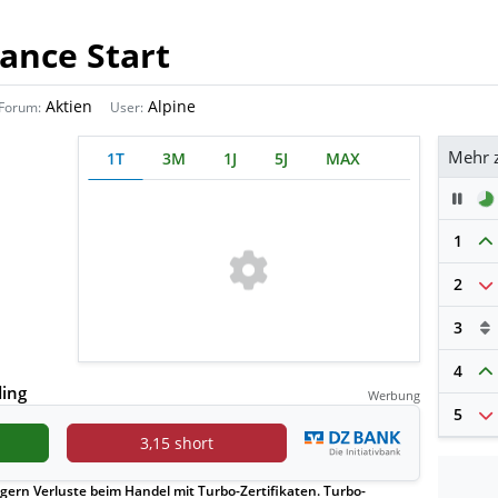
ance Start
Aktien
Alpine
Forum:
User:
Mehr 
1T
3M
1J
5J
MAX
Pau
1
2
3
4
ding
Werbung
5
3,15 short
gern Verluste beim Handel mit Turbo-Zertifikaten. Turbo-