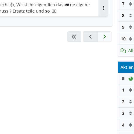
7
echt 👍, Wisst ihr eigentlich das 🚛 ne eigene
ss ? Ersatz teile und so, ☝🏼
Antworten
8
9
10
Al
Aktien
Pau
1
2
3
4