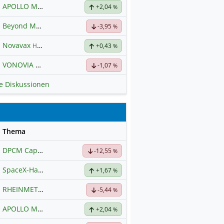
APOLLO MINERALS
Hauptdiskussion
+2,04
%
Beyond Meat
Hauptdiskussion
-3,95
%
Novavax
Hauptdiskussion
+0,43
%
VONOVIA
Hauptdiskussion
-1,07
%
le Diskussionen
se
Thema
DPCM Capital
Hauptdiskussion
-12,55
%
SpaceX-Haupt-Hauptforum
+1,67
%
RHEINMETALL
Hauptdiskussion
-5,44
%
APOLLO MINERALS
Hauptdiskussion
+2,04
%