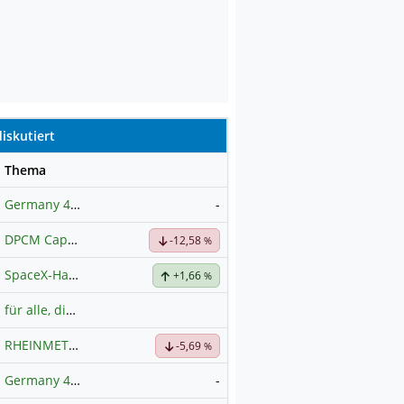
iskutiert
se
Thema
Germany 40 / DAX Prognose
-
DPCM Capital
Hauptdiskussion
-12,58
%
SpaceX-Haupt-Hauptforum
+1,66
%
für alle, die es ehrlich meinen beim Traden.
RHEINMETALL
Hauptdiskussion
-5,69
%
Germany 40
-
Hauptdiskussion