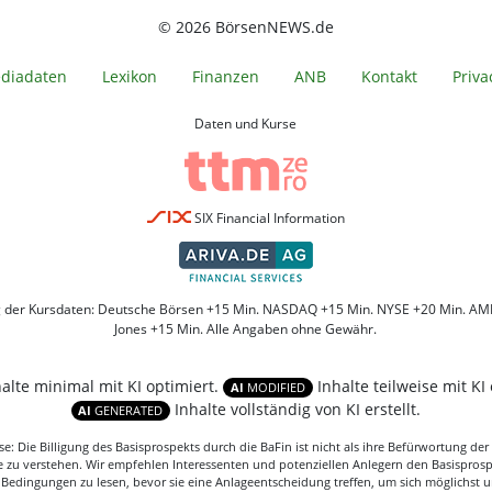
© 2026 BörsenNEWS.de
diadaten
Lexikon
Finanzen
ANB
Kontakt
Priva
Daten und Kurse
SIX Financial Information
g der Kursdaten: Deutsche Börsen +15 Min. NASDAQ +15 Min. NYSE +20 Min. AM
Jones +15 Min. Alle Angaben ohne Gewähr.
halte minimal mit KI optimiert.
Inhalte teilweise mit KI 
AI
MODIFIED
Inhalte vollständig von KI erstellt.
AI
GENERATED
: Die Billigung des Basisprospekts durch die BaFin ist nicht als ihre Befürwortung d
 zu verstehen. Wir empfehlen Interessenten und potenziellen Anlegern den Basispros
 Bedingungen zu lesen, bevor sie eine Anlageentscheidung treffen, um sich möglichst 