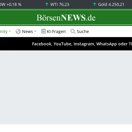
OW
+0,18 %
WTI
76,23
Gold
4.250,21
BörsenNEWS.de
ity
News
KI-Fragen
Suche
Facebook, YouTube, Instagram, WhatsApp oder T