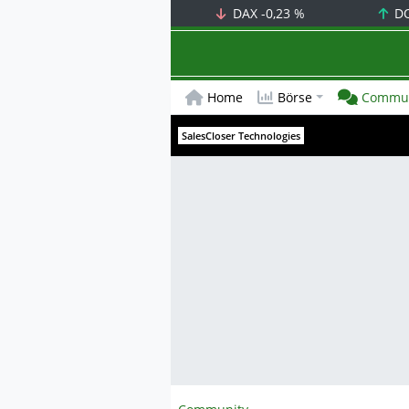
DAX
-0,23 %
D
Home
Börse
Commun
SalesCloser Technologies