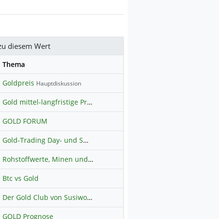
zu diesem Wert
se
Thema
Goldpreis
Hauptdiskussion
Gold mittel-langfristige Prognosen
GOLD FORUM
Gold-Trading Day- und Swingtrading (freier Austausch)
Rohstoffwerte, Minen und Explorer
Btc vs Gold
Der Gold Club von Susiwong
GOLD Prognose