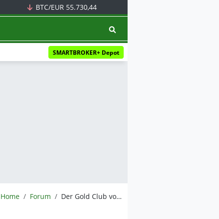
BTC/EUR
55.730,44
SMARTBROKER+ Depot
BörsenNEWS.de
Home
Forum
Der Gold Club von Susiwong