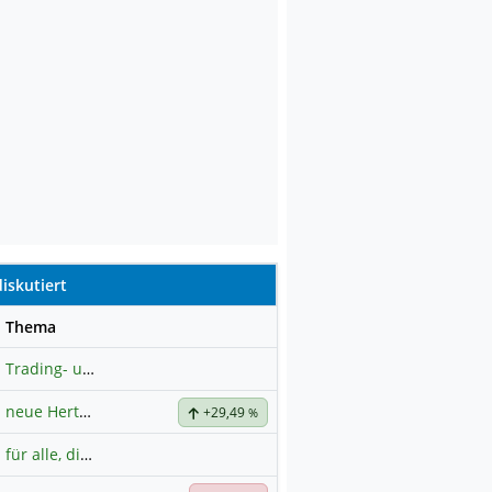
iskutiert
se
Thema
Trading- und Aktien-Chat
neue Hertz Aktie
+29,49
%
für alle, die es ehrlich meinen beim Traden.