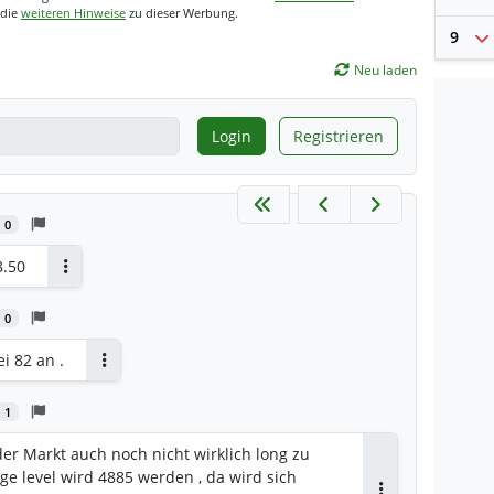
 die
weiteren Hinweise
zu dieser Werbung.
9
Neu laden
Login
Registrieren
0
8.50
Antworten
0
i 82 an .
Antworten
1
der Markt auch noch nicht wirklich long zu
ige level wird 4885 werden , da wird sich