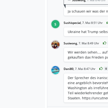
Susiwong
,
7. Mai 8:49 Uhr
Ja schauen wir was der n
Sushispecial
,
7. Mai 8:51 Uhr
S
Ukraine hat Trump selbst
Susiwong
,
7. Mai 8:49 Uhr
Wir werden sehen.... auf 
gekauften dax Frieden p
Dani80
,
7. Mai 8:47 Uhr
0
Der Sprecher des iranisc
eine angeblich bevorst
Washington als irreführe
Teil wiederkehrender ge
Staaten. https://uncutn