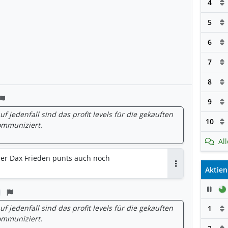
4
5
6
7
8
9
f jedenfall sind das profit levels für die gekauften
10
ommuniziert.
Al
 der Dax Frieden punts auch noch
Aktien
Antworten
Pau
f jedenfall sind das profit levels für die gekauften
1
ommuniziert.