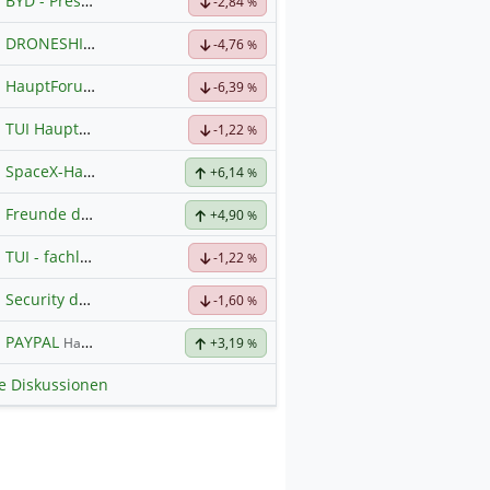
BYD - Presselinks
-2,84
%
DRONESHIELD LTD
Hauptdiskussion
-4,76
%
HauptForum SK HYNIC
-6,39
%
TUI Hauptforum
-1,22
%
SpaceX-Haupt-Hauptforum
+6,14
%
Freunde der Telekom
+4,90
%
TUI - fachlicher Austausch
-1,22
%
Security der nächsten Generation
-1,60
%
PAYPAL
Hauptdiskussion
+3,19
%
le Diskussionen