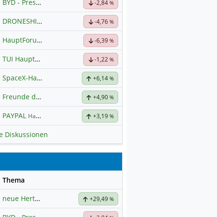
BYD - Presselinks
-2,84
%
DRONESHIELD LTD
Hauptdiskussion
-4,76
%
HauptForum SK HYNIC
-6,39
%
TUI Hauptforum
-1,22
%
SpaceX-Haupt-Hauptforum
+6,14
%
Freunde der Telekom
+4,90
%
PAYPAL
Hauptdiskussion
+3,19
%
le Diskussionen
se
Thema
neue Hertz Aktie
+29,49
%