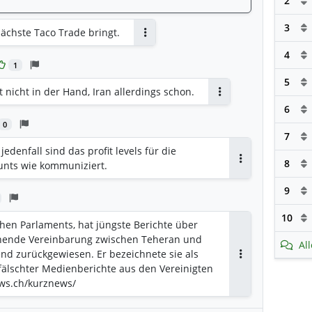
2
3
ächste Taco Trade bringt.
Antworten
4
1
5
 nicht in der Hand, Iran allerdings schon.
Antworten
6
0
7
jedenfall sind das profit levels für die
8
unts wie kommuniziert.
Antworten
9
10
hen Parlaments, hat jüngste Berichte über
ehende Vereinbarung zwischen Teheran und
Al
nd zurückgewiesen. Er bezeichnete sie als
Antworten
fälschter Medienberichte aus den Vereinigten
ews.ch/kurznews/