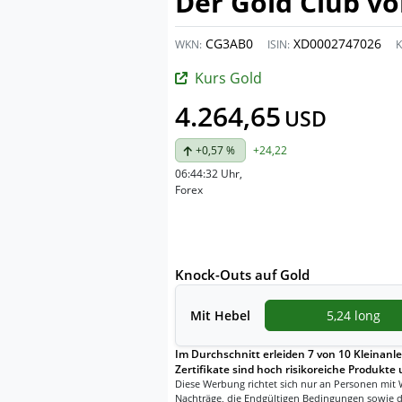
Der Gold Club v
CG3AB0
XD0002747026
WKN:
ISIN:
K
Kurs Gold
4.264,65
USD
+0,57 %
+24,22
06:44:32 Uhr
,
Forex
Knock-Outs auf Gold
Mit
Hebel
5,24 long
Im Durchschnitt erleiden 7 von 10 Kleinanle
Zertifikate sind hoch risikoreiche Produkte 
Diese Werbung richtet sich nur an Personen mit 
Nachträge, die Endgültigen Bedingungen sowie d