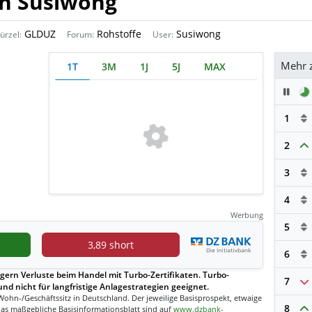
on Susiwong
GLDUZ
Rohstoffe
Susiwong
ürzel:
Forum:
User:
Mehr 
1T
3M
1J
5J
MAX
Pau
1
2
3
4
Werbung
5
3,89 short
6
gern Verluste beim Handel mit Turbo-Zertifikaten. Turbo-
7
und nicht für langfristige Anlagestrategien geeignet.
Wohn-/Geschäftssitz in Deutschland. Der jeweilige Basisprospekt, etwaige
8
as maßgebliche Basisinformationsblatt sind auf
www.dzbank-