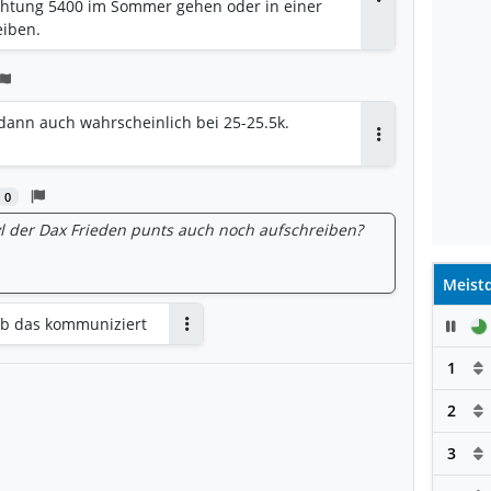
ichtung 5400 im Sommer gehen oder in einer
Antworten
eiben.
t dann auch wahrscheinlich bei 25-25.5k.
Antworten
0
vl der Dax Frieden punts auch noch aufschreiben?
Meistd
ab das kommuniziert
Pau
Antworten
1
2
3