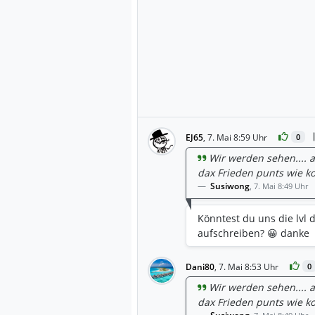
EJ65
,
7. Mai 8:59 Uhr
0
Wir werden sehen.... au
dax Frieden punts wie k
Susiwong
,
7. Mai 8:49 Uhr
Könntest du uns die lvl
aufschreiben? 😀 danke
Dani80
,
7. Mai 8:53 Uhr
0
Wir werden sehen.... au
dax Frieden punts wie k