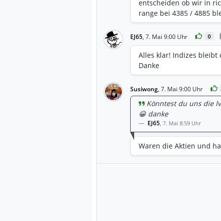
entscheiden ob wir in r
range bei 4385 / 4885 bl
EJ65
,
7. Mai 9:00 Uhr
0
Alles klar! Indizes bleib
Danke
Susiwong
,
7. Mai 9:00 Uhr
Könntest du uns die l
😀 danke
EJ65
,
7. Mai 8:59 Uhr
Waren die Aktien und h