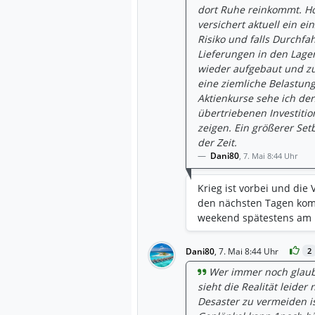
dort Ruhe reinkommt. Hor
versichert aktuell ein ein
Risiko und falls Durchfa
Lieferungen in den Lage
wieder aufgebaut und zu
eine ziemliche Belastung
Aktienkurse sehe ich derz
übertriebenen Investitio
zeigen. Ein größerer Set
der Zeit.
Dani80
,
7. Mai 8:44 Uhr
Krieg ist vorbei und die
den nächsten Tagen kom
weekend spätestens am
Dani80
,
7. Mai 8:44 Uhr
2
Wer immer noch glaubt
sieht die Realität leider
Desaster zu vermeiden is