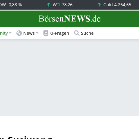
OW
-0,88 %
WTI
78,26
Gold
4.264,65
BörsenNEWS.de
ity
News
KI-Fragen
Suche