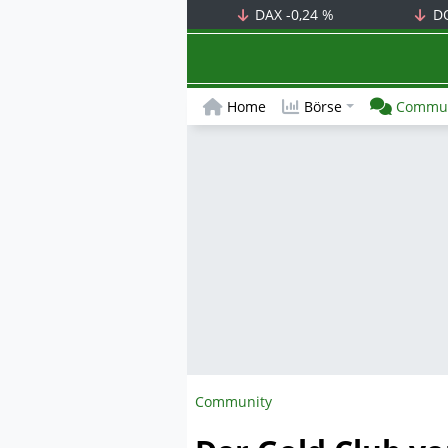
DAX
-0,24 %
D
Home
Börse
Commun
Community