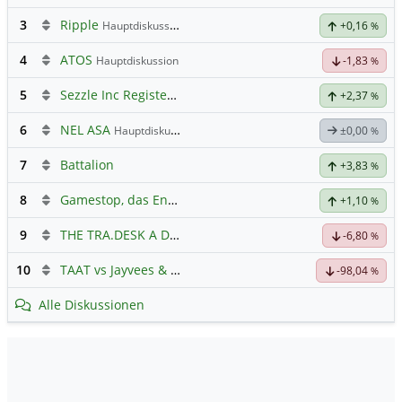
3
Ripple
Hauptdiskussion
+0,16
%
4
ATOS
Hauptdiskussion
-1,83
%
5
Sezzle Inc Registered Shs
Hauptdiskussion
+2,37
%
6
NEL ASA
Hauptdiskussion
±0,00
%
7
Battalion
+3,83
%
8
Gamestop, das Ende naht
+1,10
%
9
THE TRA.DESK A DL-,000001
Hauptdiskussion
-6,80
%
10
TAAT vs Jayvees & Co.
-98,04
%
Alle Diskussionen