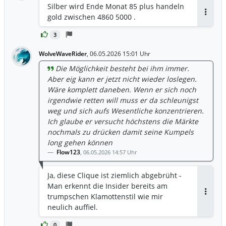
Silber wird Ende Monat 85 plus handeln
gold zwischen 4860 5000 .
Antwor
3
WolveWaveRider
,
06.05.2026 15:01 Uhr
Die Möglichkeit besteht bei ihm immer.
Aber eig kann er jetzt nicht wieder loslegen.
Wäre komplett daneben. Wenn er sich noch
irgendwie retten will muss er da schleunigst
weg und sich aufs Wesentliche konzentrieren.
Ich glaube er versucht höchstens die Märkte
nochmals zu drücken damit seine Kumpels
long gehen können
Flow123
,
06.05.2026 14:57 Uhr
Ja, diese Clique ist ziemlich abgebrüht -
Man erkennt die Insider bereits am
trumpschen Klamottenstil wie mir
Antwor
neulich auffiel.
0