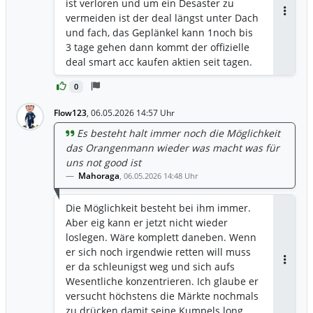
ist verloren und um ein Desaster zu
vermeiden ist der deal längst unter Dach
Antwor
und fach, das Geplänkel kann 1noch bis
3 tage gehen dann kommt der offizielle
deal smart acc kaufen aktien seit tagen.
0
Flow123
,
06.05.2026 14:57 Uhr
Es besteht halt immer noch die Möglichkeit
das Orangenmann wieder was macht was für
uns not good ist
Mahoraga
,
06.05.2026 14:48 Uhr
Die Möglichkeit besteht bei ihm immer.
Aber eig kann er jetzt nicht wieder
loslegen. Wäre komplett daneben. Wenn
er sich noch irgendwie retten will muss
er da schleunigst weg und sich aufs
Antwor
Wesentliche konzentrieren. Ich glaube er
versucht höchstens die Märkte nochmals
zu drücken damit seine Kumpels long