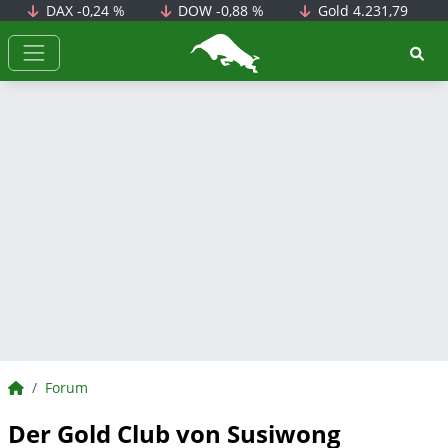
DAX
-0,24 %
DOW
-0,88 %
Gold
4.231,79
BörsenNEWS.de
BörsenNEWS.de
Forum
Der Gold Club von Susiwong