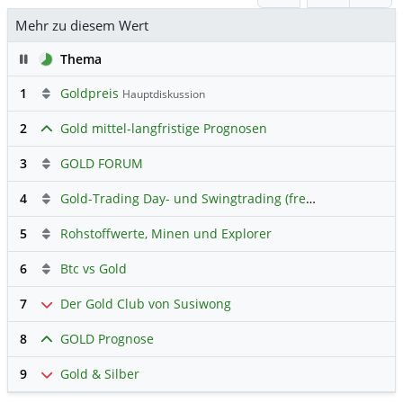
Mehr zu diesem Wert
Pause
Thema
1
Goldpreis
Hauptdiskussion
2
Gold mittel-langfristige Prognosen
3
GOLD FORUM
4
Gold-Trading Day- und Swingtrading (freier Austausch)
5
Rohstoffwerte, Minen und Explorer
6
Btc vs Gold
7
Der Gold Club von Susiwong
8
GOLD Prognose
9
Gold & Silber