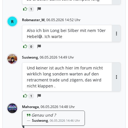
gehen können
1
Robmaster_M
,
06.05.2026 14:52 Uhr
R
Also ich bin Long bei Silber mit nem 10er
Hebel😅. Ich warte
Antwor
0
Susiwong
,
06.05.2026 14:49 Uhr
Und keiner ist auch hier im forum nicht
wirklich long sondern warten auf den
retracment trade und zögern, das wird
Antwor
nicht klappen .
1
Mahoraga
,
06.05.2026 14:48 Uhr
Genau und ?
Susiwong
,
06.05.2026 14:46 Uhr