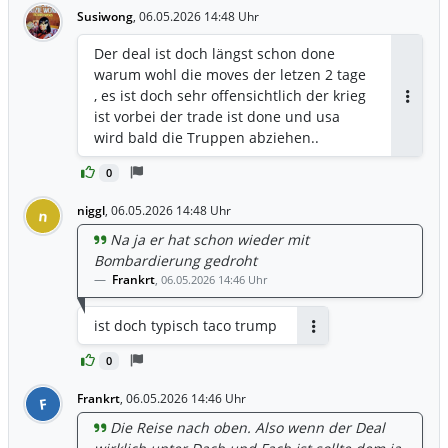
Susiwong
,
06.05.2026 14:48 Uhr
Der deal ist doch längst schon done
warum wohl die moves der letzen 2 tage
, es ist doch sehr offensichtlich der krieg
Antwor
ist vorbei der trade ist done und usa
wird bald die Truppen abziehen..
0
niggl
,
06.05.2026 14:48 Uhr
n
Na ja er hat schon wieder mit
Bombardierung gedroht
Frankrt
,
06.05.2026 14:46 Uhr
ist doch typisch taco trump
Antworten
0
Frankrt
,
06.05.2026 14:46 Uhr
F
Die Reise nach oben. Also wenn der Deal