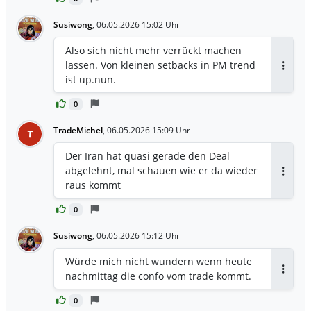
Susiwong
,
06.05.2026 15:02 Uhr
Also sich nicht mehr verrückt machen
lassen. Von kleinen setbacks in PM trend
Antwor
ist up.nun.
0
TradeMichel
,
06.05.2026 15:09 Uhr
T
Der Iran hat quasi gerade den Deal
abgelehnt, mal schauen wie er da wieder
Antwor
raus kommt
0
Susiwong
,
06.05.2026 15:12 Uhr
Würde mich nicht wundern wenn heute
nachmittag die confo vom trade kommt.
Antwor
0