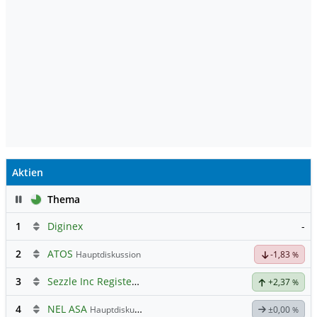
Aktien
Pause
Thema
1
Diginex
-
2
ATOS
Hauptdiskussion
-1,83
%
3
Sezzle Inc Registered Shs
Hauptdiskussion
+2,37
%
4
NEL ASA
Hauptdiskussion
±0,00
%