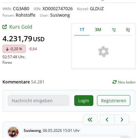
CG3AB0
XD0002747026
GLDUZ
WKN:
ISIN:
Kürzel:
Rohstoffe
Susiwong
Forum:
User:
Kurs Gold
1T
3M
1J
5J
4.231,79
USD
-0,20 %
-8,64
02:57:48 Uhr
,
Forex
Kommentare
54.281
Neu laden
Login
Registrieren
Susiwong
,
06.05.2026 15:01 Uhr