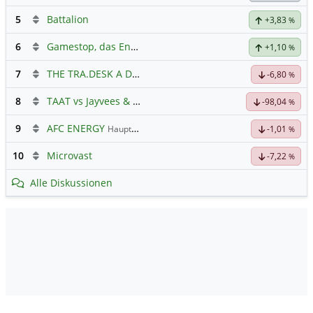
5
Battalion
+3,83
%
6
Gamestop, das Ende naht
+1,10
%
7
THE TRA.DESK A DL-,000001
Hauptdiskussion
-6,80
%
8
TAAT vs Jayvees & Co.
-98,04
%
9
AFC ENERGY
Hauptdiskussion
-1,01
%
10
Microvast
-7,22
%
Alle Diskussionen