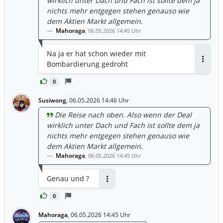
wirklich unter Dach und Fach ist sollte dem ja
nichts mehr entgegen stehen genauso wie
dem Aktien Markt allgemein.
Mahoraga
,
06.05.2026 14:45 Uhr
Na ja er hat schon wieder mit
Bombardierung gedroht
Antwor
0
Susiwong
,
06.05.2026 14:46 Uhr
Die Reise nach oben. Also wenn der Deal
wirklich unter Dach und Fach ist sollte dem ja
nichts mehr entgegen stehen genauso wie
dem Aktien Markt allgemein.
Mahoraga
,
06.05.2026 14:45 Uhr
Genau und ?
Antworten
0
Mahoraga
,
06.05.2026 14:45 Uhr