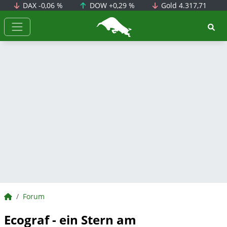
DAX
-0,06 %
DOW
+0,29 %
Gold
4.317,71
BörsenNEWS.de
BörsenNEWS.de
Forum
Ecograf - ein Stern am