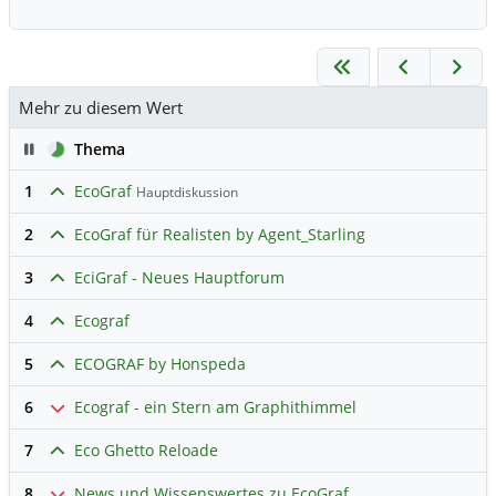
Abnehmer achten nicht auf ESG
Vorgaben?
Mehr zu diesem Wert
Pause
Thema
1
EcoGraf
Hauptdiskussion
2
EcoGraf für Realisten by Agent_Starling
3
EciGraf - Neues Hauptforum
4
Ecograf
5
ECOGRAF by Honspeda
6
Ecograf - ein Stern am Graphithimmel
7
Eco Ghetto Reloade
8
News und Wissenswertes zu EcoGraf