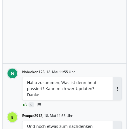
Nobroken123
,
18. Mai 11:55 Uhr
N
Hallo zusammen, Was ist denn heut
passiert? Kann mich wer Updaten?
Antwor
Danke
0
Evoque2912
,
18. Mai 11:33 Uhr
E
Und noch etwas zum nachdenken -