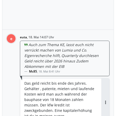
euta
,
18. Mai 14:07 Uhr
e
Auch zum Thema KE, lasst euch nicht
verrückt machen von Lumia und Co.
Eigenrecherche hilft, Quarterly durchlesen
Geld reicht über 2026 hinaus Zudem
Abkommen mit der EIB
Mc85
,
18. Mai 8:41 Uhr
Das geld reicht bis ende des Jahres.
Gehälter , patente, mieten und laufende
Kosten wird man auch während der
bauphase von 18 Monaten zahlen
müssen. Der kfw kredit ist
Antwor
zweckgebunden. Eine kapitalerhöhung
ist da in meinen augen