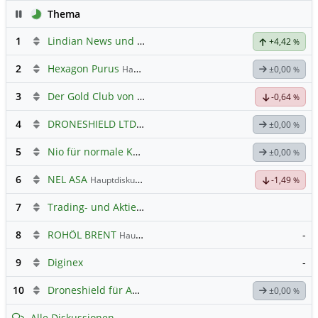
Pause
Thema
1
Lindian News und Diskussionen
+4,42
%
2
Hexagon Purus
Hauptdiskussion
±0,00
%
3
Der Gold Club von Susiwong
-0,64
%
4
DRONESHIELD LTD
Hauptdiskussion
±0,00
%
5
Nio für normale Kommunikation
±0,00
%
6
NEL ASA
Hauptdiskussion
-1,49
%
7
Trading- und Aktien-Chat
8
ROHÖL BRENT
-
Hauptdiskussion
9
Diginex
-
10
Droneshield für Anleger
±0,00
%
Alle Diskussionen