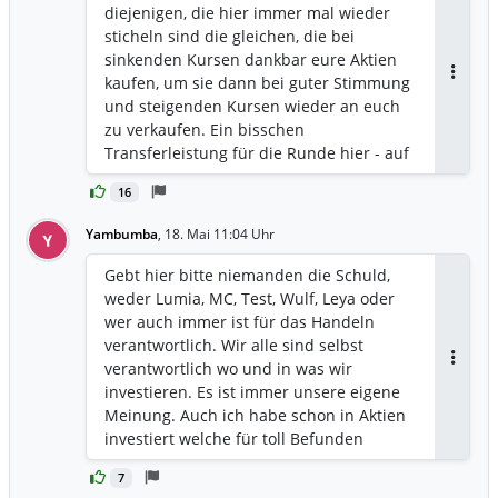
diejenigen, die hier immer mal wieder
sticheln sind die gleichen, die bei
sinkenden Kursen dankbar eure Aktien
kaufen, um sie dann bei guter Stimmung
Antwor
und steigenden Kursen wieder an euch
zu verkaufen. Ein bisschen
Transferleistung für die Runde hier - auf
welcher Seite wollt ihr stehen? Ich für
16
meinen Teil habe mich bewusst für
dieses Invest entschieden, ich überprüfe
Yambumba
,
18. Mai 11:04 Uhr
Y
regelmäßig das Fundament und wäge
für mich ab. Die Kursschwankungen
Gebt hier bitte niemanden die Schuld,
machen psychologisch natürlich keinen
weder Lumia, MC, Test, Wulf, Leya oder
Spaß - sind mir aber am Ende egal, da
wer auch immer ist für das Handeln
sich das Fundament und damit meine
verantwortlich. Wir alle sind selbst
Bewertung nicht ins Negative geändert
verantwortlich wo und in was wir
Antwor
hat und auch die bisher erreichten 0,35€
investieren. Es ist immer unsere eigene
kein realistisches Verkaufsziel für mich
Meinung. Auch ich habe schon in Aktien
dargestellt haben. Für mich zählt der
investiert welche für toll Befunden
Aktienwert, den ich beim Erreichen der
worden sind und es war nix. Aber es ist
jeweiligen Meilensteine erwarte. Bis
7
meine Schuld. Das sollte hier allen