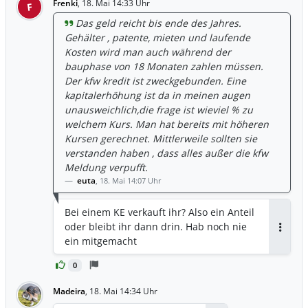
Frenki
,
18. Mai 14:33 Uhr
F
Das geld reicht bis ende des Jahres.
Gehälter , patente, mieten und laufende
Kosten wird man auch während der
bauphase von 18 Monaten zahlen müssen.
Der kfw kredit ist zweckgebunden. Eine
kapitalerhöhung ist da in meinen augen
unausweichlich,die frage ist wieviel % zu
welchem Kurs. Man hat bereits mit höheren
Kursen gerechnet. Mittlerweile sollten sie
verstanden haben , dass alles außer die kfw
Meldung verpufft.
euta
,
18. Mai 14:07 Uhr
Bei einem KE verkauft ihr? Also ein Anteil
oder bleibt ihr dann drin. Hab noch nie
Antwor
ein mitgemacht
0
Madeira
,
18. Mai 14:34 Uhr