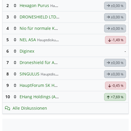
2
Hexagon Purus
Hauptdiskussion
±0,00
%
3
DRONESHIELD LTD
Hauptdiskussion
±0,00
%
4
Nio für normale Kommunikation
±0,00
%
5
NEL ASA
Hauptdiskussion
-1,49
%
6
Diginex
-
7
Droneshield für Anleger
±0,00
%
8
SINGULUS
Hauptdiskussion
±0,00
%
9
HauptForum SK HYNIC
-0,45
%
10
EHang Holdings (A) (A)
Hauptdiskussion
+7,69
%
Alle Diskussionen