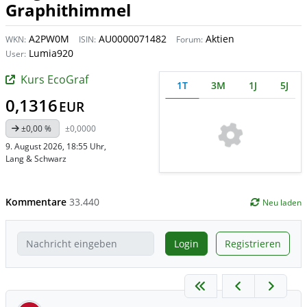
Graphithimmel
A2PW0M
AU0000071482
Aktien
WKN:
ISIN:
Forum:
Lumia920
User:
Kurs EcoGraf
1T
3M
1J
5J
0,1316
EUR
±0,00 %
±0,0000
9. August 2026, 18:55 Uhr
,
Lang & Schwarz
Kommentare
33.440
Neu laden
Login
Registrieren