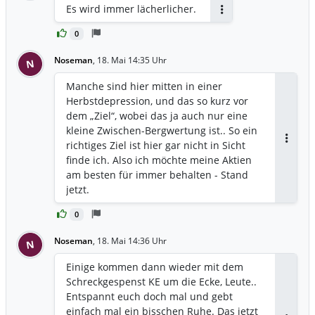
Es wird immer lächerlicher.
Antworten
0
Noseman
,
18. Mai 14:35 Uhr
N
Manche sind hier mitten in einer
Herbstdepression, und das so kurz vor
dem „Ziel“, wobei das ja auch nur eine
kleine Zwischen-Bergwertung ist.. So ein
richtiges Ziel ist hier gar nicht in Sicht
Antwor
finde ich. Also ich möchte meine Aktien
am besten für immer behalten - Stand
jetzt.
0
Noseman
,
18. Mai 14:36 Uhr
N
Einige kommen dann wieder mit dem
Schreckgespenst KE um die Ecke, Leute..
Entspannt euch doch mal und gebt
einfach mal ein bisschen Ruhe. Das jetzt