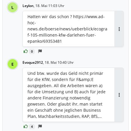
dahin ist es einfach eine Reise und die
bewusst sein.
Leylon
,
18. Mai 11:03 Uhr
L
zwischenzeitlichen Bewertungen und
Kurse ziemlich egal.
Hatten wir das schon ? https://www.ad-
hoc-
news.de/boerse/news/ueberblick/ecogra
Antwor
f-105-millionen-kfw-darlehen-fuer-
epanko/69353481
0
Evoque2912
,
18. Mai 10:40 Uhr
E
Und btw. wurde das Geld nicht primär
für die KfW, sondern für F&amp;E
ausgegeben. All die Arbeiten wären a)
für die Umsetzung und B) auch für jede
andere Finanzierung notwendig
Antwor
gewesen. Oder glaubt ihr, man startet
ein Geschäft ohne jeglichen Business
Plan, Machbarkeitsstudien, RAP, BfS,…
und ein anderer Investor steigt ohne
4
genau diese Pläne ein? Glaubt ihr