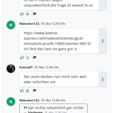
unausweichlich,die frage ist wieviel % zu
welchem Kurs. Man hat bereits mit
0
höheren Kursen gerechnet. Mittlerweile
sollten sie verstanden haben , dass alles
Nobroken123
,
18. Mai 12:59 Uhr
N
außer die kfw Meldung verpufft.
https://www.boerse-
express.com/news/articles/ecograf-
mitsubishi-prueft-10000-tonnen-906131
Antwor
Ich find das liest sie ganz gut ☺️
1
Kratos87
,
18. Mai 12:46 Uhr
Die Leute denken nur nicht sehr weit
oder schichten um
Antwor
0
Nobroken123
,
18. Mai 12:44 Uhr
N
Gar nichts, tatsächlich gar nichts
kindanew
,
18. Mai 11:56 Uhr