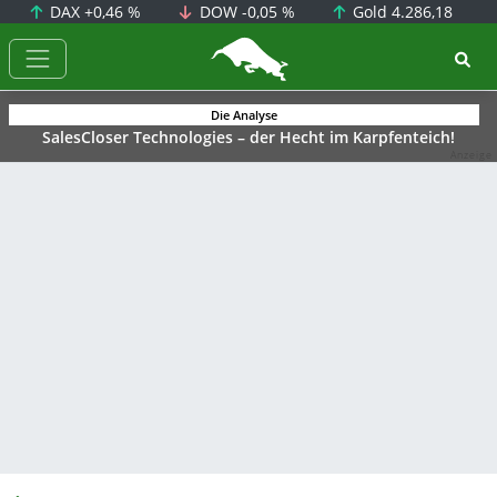
DAX
+0,46 %
DOW
-0,05 %
Gold
4.286,18
BörsenNEWS.de
Die Analyse
SalesCloser Technologies – der Hecht im Karpfenteich!
Anzeige