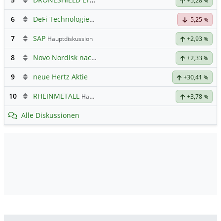
Hauptdiskussion
+5,28
%
6
DeFi Technologies: Eine Perle?
-5,25
%
7
SAP
Hauptdiskussion
+2,93
%
8
Novo Nordisk nach Split
+2,33
%
9
neue Hertz Aktie
+30,41
%
10
RHEINMETALL
Hauptdiskussion
+3,78
%
Alle Diskussionen