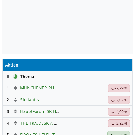
Aktien
Pause
Thema
1
MÜNCHENER RÜCK
Hauptdiskussion
-2,79
%
2
Stellantis
-2,02
%
3
HauptForum SK HYNIC
-4,09
%
4
THE TRA.DESK A DL-,000001
Hauptdiskussion
-2,82
%
5
DRONESHIELD LTD