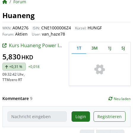
BörsenNEWS.de
Forum
Huaneng
A0M276
CNE1000006Z4
HUNGF
WKN:
ISIN:
Kürzel:
Aktien
van_haze78
Forum:
User:
Kurs Huaneng Power International (H)
1T
3M
1J
5J
5,830
HKD
+0,31 %
+0,018
09:32:42 Uhr
,
TTMzero RT
Kommentare
9
Neu laden
Login
Registrieren