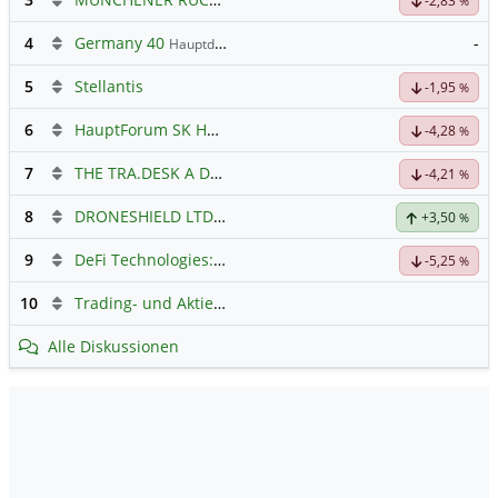
Hauptdiskussion
-2,83
%
4
Germany 40
-
Hauptdiskussion
5
Stellantis
-1,95
%
6
HauptForum SK HYNIC
-4,28
%
7
THE TRA.DESK A DL-,000001
Hauptdiskussion
-4,21
%
8
DRONESHIELD LTD
Hauptdiskussion
+3,50
%
9
DeFi Technologies: Eine Perle?
-5,25
%
10
Trading- und Aktien-Chat
Alle Diskussionen