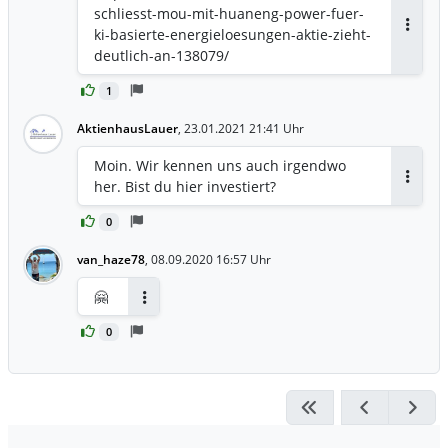
schliesst-mou-mit-huaneng-power-fuer-
ki-basierte-energieloesungen-aktie-zieht-
Antwor
deutlich-an-138079/
1
AktienhausLauer
,
23.01.2021 21:41 Uhr
Moin. Wir kennen uns auch irgendwo
her. Bist du hier investiert?
Antwor
0
van_haze78
,
08.09.2020 16:57 Uhr
🤗
Antworten
0