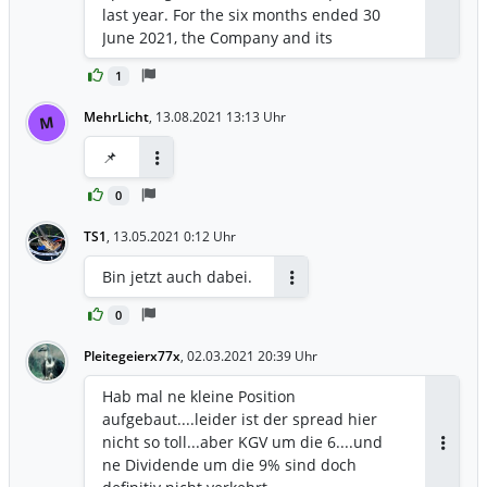
last year. For the six months ended 30
June 2021, the Company and its
subsidiaries recorded consolidated
1
operating revenue of RMB95.116 billion,
representing an increase of 20.21%
MehrLicht
,
13.08.2021 13:13 Uhr
M
compared to the same period of last
year. The net profit attributable to equity
📌
holders of the Company was RMB4.019
Antworten
billion, representing a decrease of
0
26.14% compared to the same period of
TS1
,
13.05.2021 0:12 Uhr
last year. The earnings per share was
RMB0.19. The net asset (excluding equity
Bin jetzt auch dabei.
interests attributable to minority
Antworten
shareholders and other equity
0
instruments) per share was RMB5.16.
Pleitegeierx77x
,
02.03.2021 20:39 Uhr
Hab mal ne kleine Position
aufgebaut....leider ist der spread hier
nicht so toll...aber KGV um die 6....und
Antwor
ne Dividende um die 9% sind doch