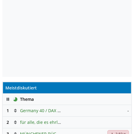
Meistdiskutiert
Pause
Thema
1
Germany 40 / DAX Prognose
-
2
für alle, die es ehrlich meinen beim Traden.
3
MÜNCHENER RÜCK