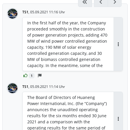
TS1
,
05.09.2021 11:16 Uhr
In the first half of the year, the Company
proceeded smoothly in the construction
of power generation projects, adding 470
MW of wind power controlled generation
capacity, 190 MW of solar energy
Antwor
controlled generation capacity, and 30
MW of biomass controlled generation
capacity. In the meantime, some of the
power plants invested or controlled by
1
the Company underwent changes in
capacity. As of June 30, 2021, the
TS1
,
05.09.2021 11:14 Uhr
Company’s controlled generation
capacity was 114,042 MW, and the equity
The Board of Directors of Huaneng
generation capacity was 99,891 MW. Low
Power International, Inc. (the “Company”)
carbon clean energy (wind power, solar
announces the unaudited operating
energy, hydro-power, combined cycle,
results for the six months ended 30 June
biomass power) accounted for 21.07% of
2021 and a comparison with the
Antwor
the installed capacity.
operating results for the same period of