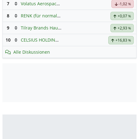
7
Volatus Aerospace (Offener Austausch)
-1,02
%
8
RENK (für normale, sachliche Kommunikation!)
+0,07
%
9
Tilray Brands Hauptforum
+2,93
%
10
CELSIUS HOLDINGS INC.
Hauptdiskussion
+16,83
%
Alle Diskussionen