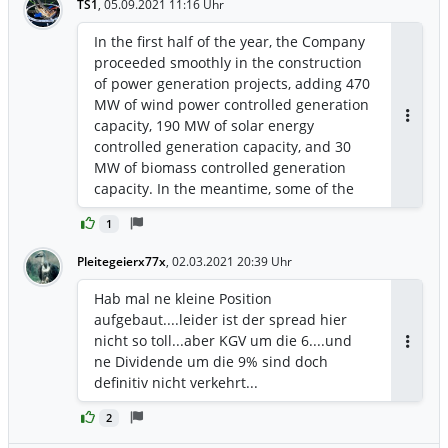
TS1
,
05.09.2021 11:16 Uhr
compared to the same period of last
year. The net profit attributable to equity
In the first half of the year, the Company
holders of the Company was RMB4.019
proceeded smoothly in the construction
billion, representing a decrease of
of power generation projects, adding 470
26.14% compared to the same period of
MW of wind power controlled generation
last year. The earnings per share was
capacity, 190 MW of solar energy
Antwor
RMB0.19. The net asset (excluding equity
controlled generation capacity, and 30
interests attributable to minority
MW of biomass controlled generation
shareholders and other equity
capacity. In the meantime, some of the
instruments) per share was RMB5.16.
power plants invested or controlled by
1
the Company underwent changes in
capacity. As of June 30, 2021, the
Pleitegeierx77x
,
02.03.2021 20:39 Uhr
Company’s controlled generation
capacity was 114,042 MW, and the equity
Hab mal ne kleine Position
generation capacity was 99,891 MW. Low
aufgebaut....leider ist der spread hier
carbon clean energy (wind power, solar
nicht so toll...aber KGV um die 6....und
energy, hydro-power, combined cycle,
Antwor
ne Dividende um die 9% sind doch
biomass power) accounted for 21.07% of
definitiv nicht verkehrt...
the installed capacity.
2