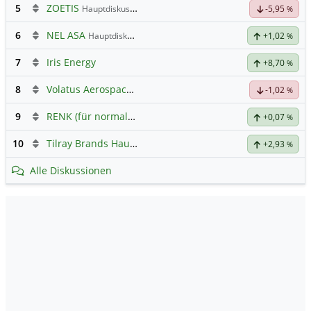
5
ZOETIS
Hauptdiskussion
-5,95
%
6
NEL ASA
Hauptdiskussion
+1,02
%
7
Iris Energy
+8,70
%
8
Volatus Aerospace (Offener Austausch)
-1,02
%
9
RENK (für normale, sachliche Kommunikation!)
+0,07
%
10
Tilray Brands Hauptforum
+2,93
%
Alle Diskussionen