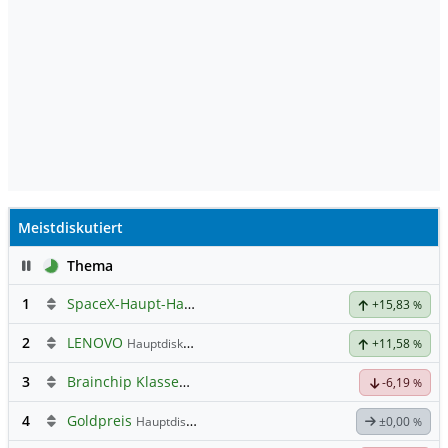
Meistdiskutiert
Pause
Thema
1
SpaceX-Haupt-Hauptforum
+15,83
%
2
LENOVO
Hauptdiskussion
+11,58
%
3
Brainchip Klassengruppe
-6,19
%
4
Goldpreis
Hauptdiskussion
±0,00
%