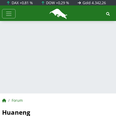
DAX
+0,81 %
DOW
+0,29 %
Gold
4.342,26
BörsenNEWS.de
BörsenNEWS.de
Forum
Huaneng