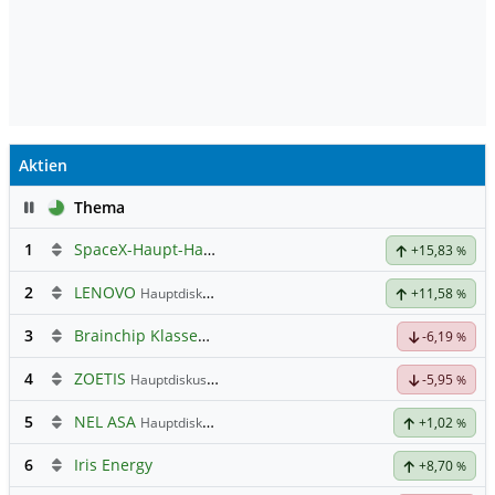
Aktien
Pause
Thema
1
SpaceX-Haupt-Hauptforum
+15,83
%
2
LENOVO
Hauptdiskussion
+11,58
%
3
Brainchip Klassengruppe
-6,19
%
4
ZOETIS
Hauptdiskussion
-5,95
%
5
NEL ASA
Hauptdiskussion
+1,02
%
6
Iris Energy
+8,70
%