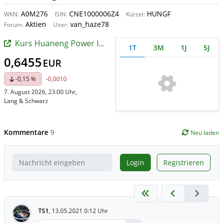
A0M276
CNE1000006Z4
HUNGF
WKN:
ISIN:
Kürzel:
Aktien
van_haze78
Forum:
User:
Kurs Huaneng Power International (H)
1T
3M
1J
5J
0,6455
EUR
-0,15 %
-0,0010
7. August 2026, 23:00 Uhr
,
Lang & Schwarz
Kommentare
9
Neu laden
Login
Registrieren
TS1
,
13.05.2021 0:12 Uhr