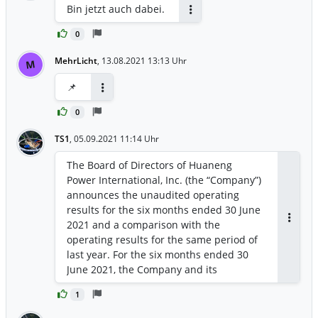
Bin jetzt auch dabei.
Antworten
0
MehrLicht
,
13.08.2021 13:13 Uhr
M
📌
Antworten
0
TS1
,
05.09.2021 11:14 Uhr
The Board of Directors of Huaneng
Power International, Inc. (the “Company”)
announces the unaudited operating
results for the six months ended 30 June
2021 and a comparison with the
Antwor
operating results for the same period of
last year. For the six months ended 30
June 2021, the Company and its
subsidiaries recorded consolidated
1
operating revenue of RMB95.116 billion,
representing an increase of 20.21%