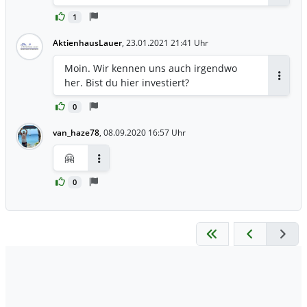
1
AktienhausLauer
,
23.01.2021 21:41 Uhr
Moin. Wir kennen uns auch irgendwo
her. Bist du hier investiert?
Antwor
0
van_haze78
,
08.09.2020 16:57 Uhr
🤗
Antworten
0