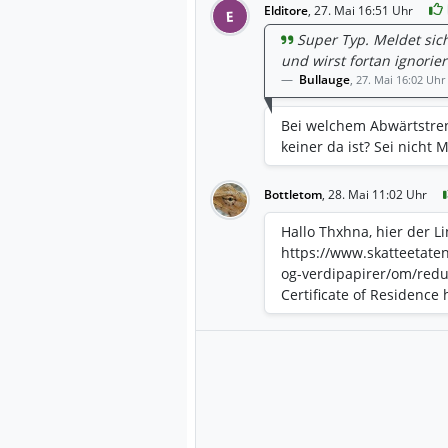
Elditore
,
27. Mai 16:51 Uhr
E
Super Typ. Meldet sich
und wirst fortan ignorier
Bullauge
,
27. Mai 16:02 Uhr
Bei welchem Abwärtstren
keiner da ist? Sei nicht 
Bottletom
,
28. Mai 11:02 Uhr
Hallo Thxhna, hier der L
https://www.skatteetaten.
og-verdipapirer/om/redus
Certificate of Residence