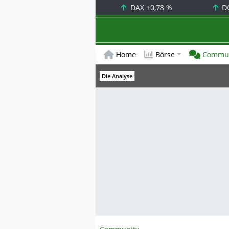
DAX
+0,78 %
D
Home
Börse
Commun
Die Analyse