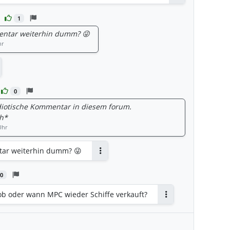
1
entar weiterhin dumm? 😜
hr
tworten
0
 idiotische Kommentar in diesem forum.
h*
Uhr
tar weiterhin dumm? 😜
Antworten
0
ob oder wann MPC wieder Schiffe verkauft?
Antworten