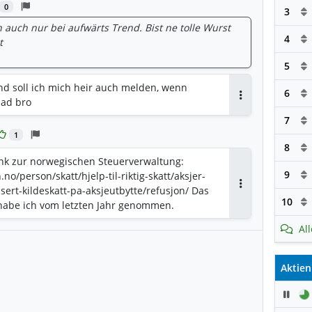
0
3
 auch nur bei aufwärts Trend. Bist ne tolle Wurst
4
t
5
d soll ich mich heir auch melden, wenn
6
Mad bro
Antworten
7
1
8
ink zur norwegischen Steuerverwaltung:
9
no/person/skatt/hjelp-til-riktig-skatt/aksjer-
ert-kildeskatt-pa-aksjeutbytte/refusjon/ Das
Antworten
10
 habe ich vom letzten Jahr genommen.
Al
Aktien
Pau