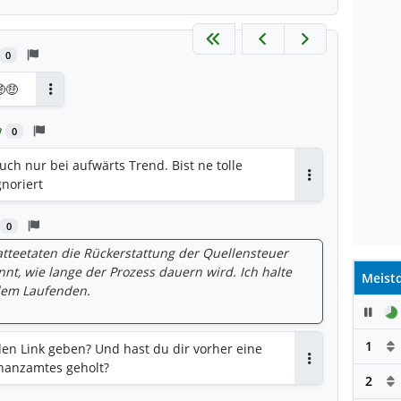
0
🤑
Antworten
0
uch nur bei aufwärts Trend. Bist ne tolle
gnoriert
Antworten
0
atteetaten die Rückerstattung der Quellensteuer
nnt, wie lange der Prozess dauern wird. Ich halte
Meistd
 dem Laufenden.
Pau
1
en Link geben? Und hast du dir vorher eine
nanzamtes geholt?
Antworten
2