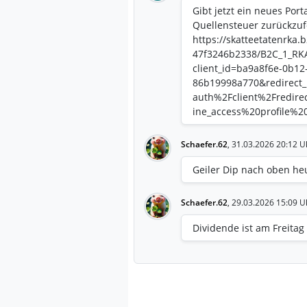
Gibt jetzt ein neues Por
Quellensteuer zurückzuf
https://skatteetatenrka
47f3246b2338/B2C_1_RKA
client_id=ba9a8f6e-0b12
86b19998a770&redirect_
auth%2Fclient%2Fredire
ine_access%20profile%2
86b19998a770&state=5
eIPjudkddVEaSg&code_c
Schaefer.62
,
31.03.2026 20:12 U
t0Ne3B0iR0o2lYhpPk2tn
Geiler Dip nach oben he
Schaefer.62
,
29.03.2026 15:09 U
Dividende ist am Freitag