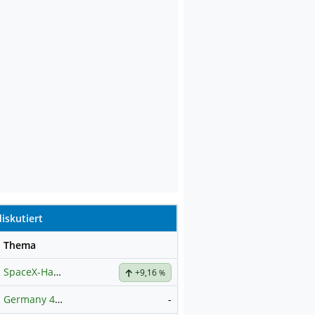
iskutiert
se
Thema
SpaceX-Haupt-Hauptforum
+9,16
%
Germany 40 / DAX Prognose
-