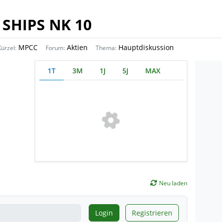
SHIPS NK 10
MPCC
Aktien
Hauptdiskussion
Kürzel:
Forum:
Thema:
1T
3M
1J
5J
MAX
Neu laden
Login
Registrieren