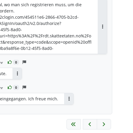
tal, wo man sich registrieren muss, um die
ordern.
.b2clogin.com/454511e6-2866-4705-b2cd-
SignIn/oauth2/v2.0/authorize?
-45f5-8ad0-
Antworten
uri=https%3A%2F%2Frdt.skatteetaten.no%2Fo
ct&response_type=code&scope=openid%20offl
0ba9a8f6e-0b12-45f5-8ad0-
CHP_BcogPqWS72y5zql67A&nonce=5yx1dWSRc
hallenge_method=S256&code_challenge=zNUs
hr
0
Y6XYJGlG7EJWhHBjmE
ute.
Antworten
hr
0
 eingegangen. Ich freue mich.
Antworten