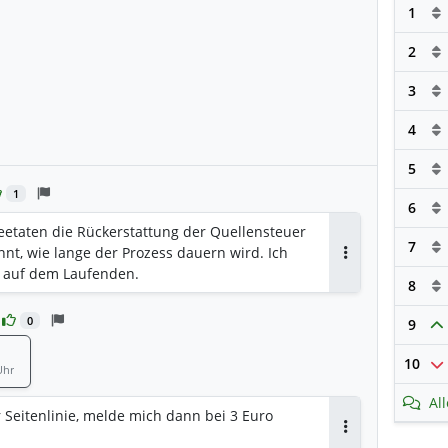
1
2
3
4
5
1
6
eetaten die Rückerstattung der Quellensteuer
7
nnt, wie lange der Prozess dauern wird. Ich
Antworten
l auf dem Laufenden.
8
0
9
10
Uhr
Al
r Seitenlinie, melde mich dann bei 3 Euro
Antworten