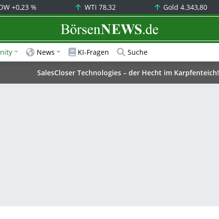
OW
+0,23 %
WTI
78,32
Gold
4.343,80
BörsenNEWS.de
ity
News
KI-Fragen
Suche
SalesCloser Technologies – der Hecht im Karpfenteich!