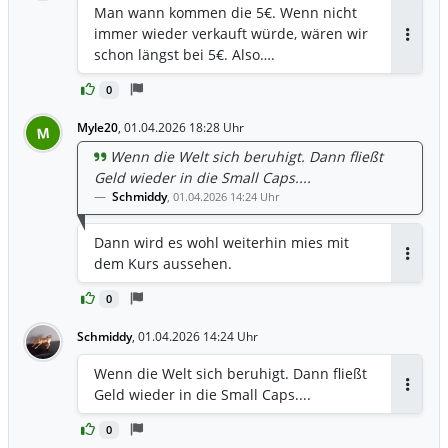
Man wann kommen die 5€. Wenn nicht
immer wieder verkauft würde, wären wir
Antwor
schon längst bei 5€. Also….
0
Myle20
,
01.04.2026 18:28 Uhr
M
Wenn die Welt sich beruhigt. Dann fließt
Geld wieder in die Small Caps....
Schmiddy
,
01.04.2026 14:24 Uhr
Dann wird es wohl weiterhin mies mit
dem Kurs aussehen.
Antwor
0
Schmiddy
,
01.04.2026 14:24 Uhr
Wenn die Welt sich beruhigt. Dann fließt
Geld wieder in die Small Caps....
Antwor
0