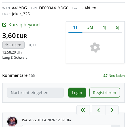
A41YDG
DE000A41YDG0
Aktien
WKN:
ISIN:
Forum:
Joker_325
User:
Kurs q.beyond
1T
3M
1J
5J
3,60
EUR
±0,00 %
±0,00
12:58:20 Uhr
,
Lang & Schwarz
Kommentare
158
Neu laden
Login
Registrieren
Pakolino
,
10.04.2026 12:09 Uhr