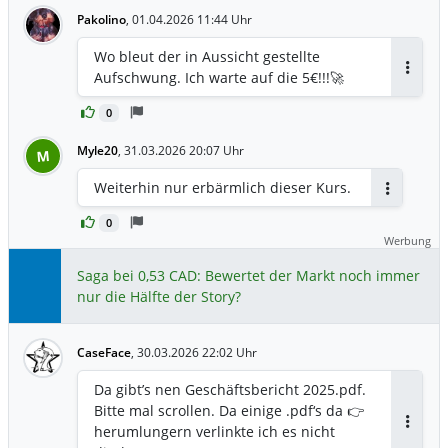
Pakolino
,
01.04.2026 11:44 Uhr
Wo bleut der in Aussicht gestellte
Aufschwung. Ich warte auf die 5€!!!🚀
Antwor
0
Myle20
,
31.03.2026 20:07 Uhr
M
Weiterhin nur erbärmlich dieser Kurs.
Antworten
0
Werbung
Saga bei 0,53 CAD: Bewertet der Markt noch immer
nur die Hälfte der Story?
CaseFace
,
30.03.2026 22:02 Uhr
Da gibt’s nen Geschäftsbericht 2025.pdf.
Bitte mal scrollen. Da einige .pdf‘s da 👉
herumlungern verlinkte ich es nicht
Antwor