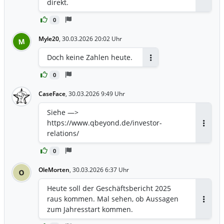
direkt.
0
Myle20
,
30.03.2026 20:02 Uhr
M
Doch keine Zahlen heute.
Antworten
0
CaseFace
,
30.03.2026 9:49 Uhr
Siehe —>
https://www.qbeyond.de/investor-
Antwor
relations/
0
OleMorten
,
30.03.2026 6:37 Uhr
O
Heute soll der Geschäftsbericht 2025
raus kommen. Mal sehen, ob Aussagen
Antwor
zum Jahresstart kommen.