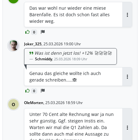
Das war wohl nur wieder eine miese
Bärenfalle. Es ist doch schon fast alles
Antwor
wieder weg.
0
Joker_325
,
25.03.2026 19:00 Uhr
Was ist denn jetzt los! +12% 🚀🚀🚀🚀
Schmiddy
,
25.03.2026 18:09 Uhr
Genau das gleiche wollte ich auch
gerade schreiben.....🙈
Antwor
0
OleMorten
,
25.03.2026 18:59 Uhr
O
Unter 70 Cent alte Rechnung war ja nun
sehr günstig. Ggf. steigen Instis ein.
Warten wir mal die Q1 Zahlen ab. Da
Antwor
sollte dann auch mal eine Aussage zu