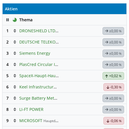
Aktien
Pause
Thema
1
DRONESHIELD LTD
Hauptdiskussion
±0,00
%
2
DEUTSCHE TELEKOM
Hauptdiskussion
±0,00
%
3
Siemens Energy
±0,00
%
4
PlasCred Circular Innovations
±0,00
%
5
SpaceX-Haupt-Hauptforum
+0,02
%
6
Keel Infrastructure Corporation
Hauptdiskussion
-0,30
%
7
Surge Battery Metals - Forum
±0,00
%
8
LI-FT POWER
±0,00
%
9
MICROSOFT
Hauptdiskussion
-0,06
%