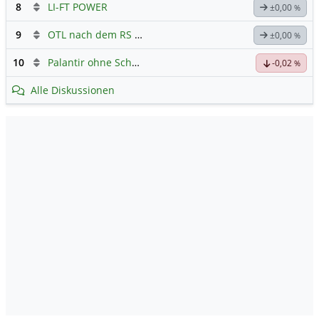
8
LI-FT POWER
±0,00
%
9
OTL nach dem RS 1:20
±0,00
%
10
Palantir ohne Schnickschnack
-0,02
%
Alle Diskussionen