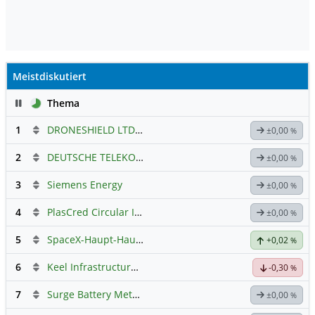
Meistdiskutiert
Pause
Thema
1
DRONESHIELD LTD
Hauptdiskussion
±0,00
%
2
DEUTSCHE TELEKOM
Hauptdiskussion
±0,00
%
3
Siemens Energy
±0,00
%
4
PlasCred Circular Innovations
±0,00
%
5
SpaceX-Haupt-Hauptforum
+0,02
%
6
Keel Infrastructure Corporation
Hauptdiskussion
-0,30
%
7
Surge Battery Metals - Forum
±0,00
%