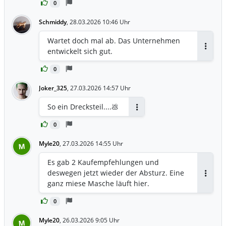
0
Schmiddy
,
28.03.2026 10:46 Uhr
Wartet doch mal ab. Das Unternehmen
entwickelt sich gut.
Antwor
0
Joker_325
,
27.03.2026 14:57 Uhr
So ein Drecksteil....💩
Antworten
0
Myle20
,
27.03.2026 14:55 Uhr
M
Es gab 2 Kaufempfehlungen und
deswegen jetzt wieder der Absturz. Eine
Antwor
ganz miese Masche läuft hier.
0
Myle20
,
26.03.2026 9:05 Uhr
M