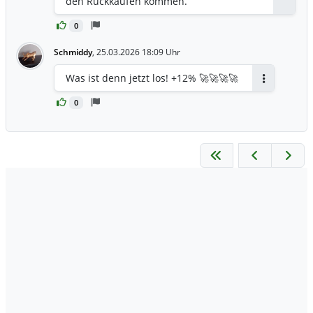
den Rückkäufen kommen.
0
Schmiddy
,
25.03.2026 18:09 Uhr
Was ist denn jetzt los! +12% 🚀🚀🚀🚀
Antworten
0