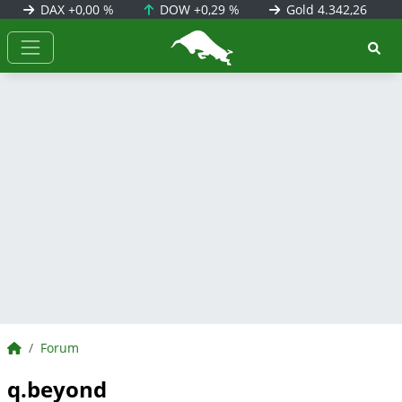
DAX
+0,00 %
DOW
+0,29 %
Gold
4.342,26
BörsenNEWS.de
BörsenNEWS.de
Forum
q.beyond