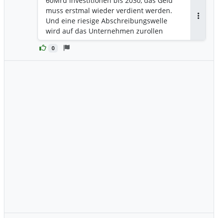
60Mrd Investitionen bis 2030, das Geld
muss erstmal wieder verdient werden.
Und eine riesige Abschreibungswelle
Antwor
wird auf das Unternehmen zurollen
0