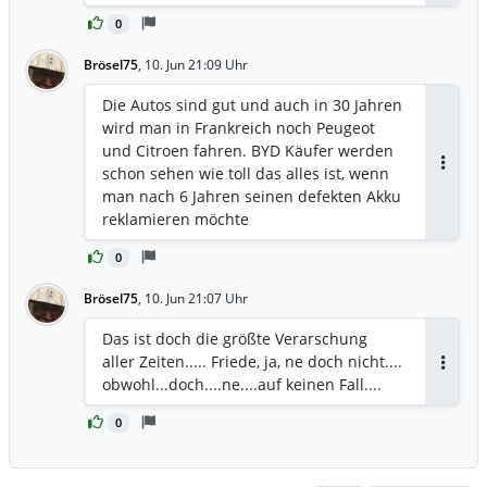
0
Brösel75
,
10. Jun 21:09 Uhr
Die Autos sind gut und auch in 30 Jahren
wird man in Frankreich noch Peugeot
und Citroen fahren. BYD Käufer werden
schon sehen wie toll das alles ist, wenn
Antwor
man nach 6 Jahren seinen defekten Akku
reklamieren möchte
0
Brösel75
,
10. Jun 21:07 Uhr
Das ist doch die größte Verarschung
aller Zeiten..... Friede, ja, ne doch nicht....
Antwor
obwohl...doch....ne....auf keinen Fall....
0