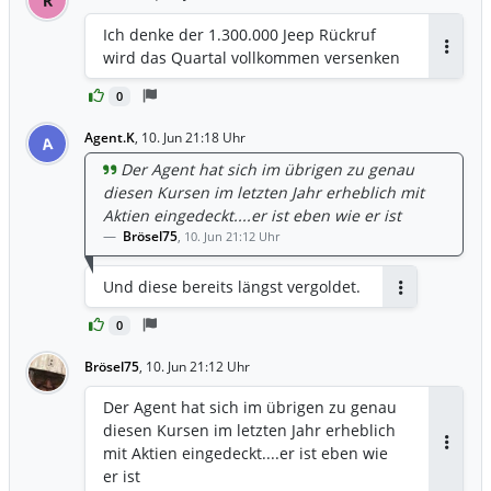
Ich denke der 1.300.000 Jeep Rückruf
wird das Quartal vollkommen versenken
Antwor
0
Agent.K
,
10. Jun 21:18 Uhr
A
Der Agent hat sich im übrigen zu genau
diesen Kursen im letzten Jahr erheblich mit
Aktien eingedeckt....er ist eben wie er ist
Brösel75
,
10. Jun 21:12 Uhr
Und diese bereits längst vergoldet.
Antworten
0
Brösel75
,
10. Jun 21:12 Uhr
Der Agent hat sich im übrigen zu genau
diesen Kursen im letzten Jahr erheblich
mit Aktien eingedeckt....er ist eben wie
Antwor
er ist