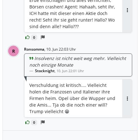
Erde einschlagen und alles vernichten,
Börsen crashen! Agent: Hahaah, seht ihr,
ICH hatte mit dieser einen Aktie doch
Antwor
recht! Seht ihr sie geht runter! Hallo? Wo
sind denn alle? Hallo???
0
Ronsomma
,
10. Jun 22:03 Uhr
R
Insolvenz ist nicht weit weg mehr. Vielleicht
noch einzige Monate
Stocknight
,
10. Jun 22:01 Uhr
Verschuldung ist kritisch.... Vielleicht
holen die Franzosen und Italiener ihre
Firmen heim. Opel über die Wupper und
Antwor
die Amis... Tja ob die noch einer will?
Trump vielleicht 😁
0