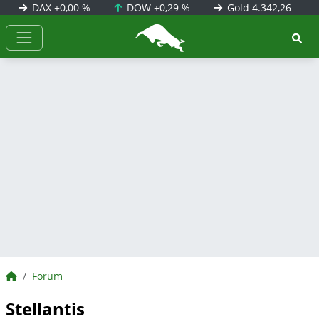
DAX
+0,00 %
DOW
+0,29 %
Gold
4.342,26
BörsenNEWS.de
BörsenNEWS.de
Forum
Stellantis