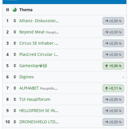
Pause
Thema
1
Allianz- Diskussion mit derminator
±0,00
%
2
Beyond Meat
Hauptdiskussion
±0,00
%
3
Circus SE Inhaber-Akt
Hauptdiskussion
±0,00
%
4
PlasCred Circular Innovations
±0,00
%
5
Gamestop💎🙌
+0,06
%
6
Diginex
-
7
ALPHABET
Hauptdiskussion
+0,11
%
8
TUI Hauptforum
±0,00
%
9
HELLOFRESH SE INH O.N.
Hauptdiskussion
±0,00
%
10
DRONESHIELD LTD
Hauptdiskussion
±0,00
%