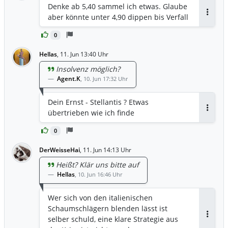
Denke ab 5,40 sammel ich etwas. Glaube
aber könnte unter 4,90 dippen bis Verfall
Antwor
0
Hellas
,
11. Jun 13:40 Uhr
Insolvenz möglich?
Agent.K
,
10. Jun 17:32 Uhr
Dein Ernst - Stellantis ? Etwas
übertrieben wie ich finde
Antwor
0
DerWeisseHai
,
11. Jun 14:13 Uhr
Heißt? Klär uns bitte auf
Hellas
,
10. Jun 16:46 Uhr
Wer sich von den italienischen
Schaumschlägern blenden lässt ist
selber schuld, eine klare Strategie aus
Antwor