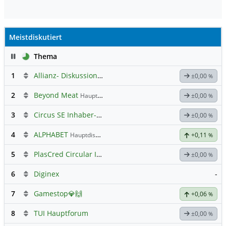
Meistdiskutiert
Pause
Thema
1
Allianz- Diskussion mit derminator
±0,00
%
2
Beyond Meat
Hauptdiskussion
±0,00
%
3
Circus SE Inhaber-Akt
Hauptdiskussion
±0,00
%
4
ALPHABET
Hauptdiskussion
+0,11
%
5
PlasCred Circular Innovations
±0,00
%
6
Diginex
-
7
Gamestop💎🙌
+0,06
%
8
TUI Hauptforum
±0,00
%