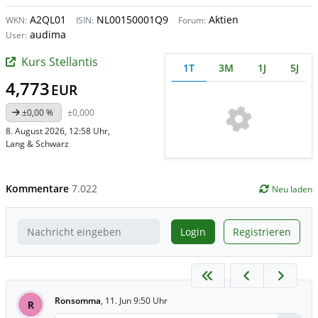
A2QL01
NL00150001Q9
Aktien
WKN:
ISIN:
Forum:
audima
User:
Kurs Stellantis
1T
3M
1J
5J
4,773
EUR
±0,00 %
±0,000
8. August 2026, 12:58 Uhr
,
Lang & Schwarz
Kommentare
7.022
Neu laden
Login
Registrieren
Ronsomma
,
11. Jun 9:50 Uhr
R