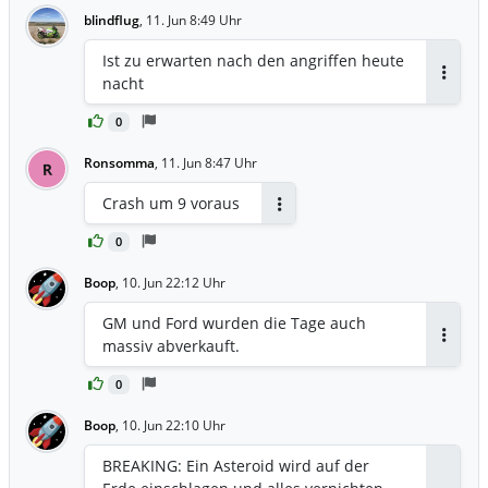
blindflug
,
11. Jun 8:49 Uhr
Ist zu erwarten nach den angriffen heute
nacht
Antwor
0
Ronsomma
,
11. Jun 8:47 Uhr
R
Crash um 9 voraus
Antworten
0
Boop
,
10. Jun 22:12 Uhr
GM und Ford wurden die Tage auch
massiv abverkauft.
Antwor
0
Boop
,
10. Jun 22:10 Uhr
BREAKING: Ein Asteroid wird auf der