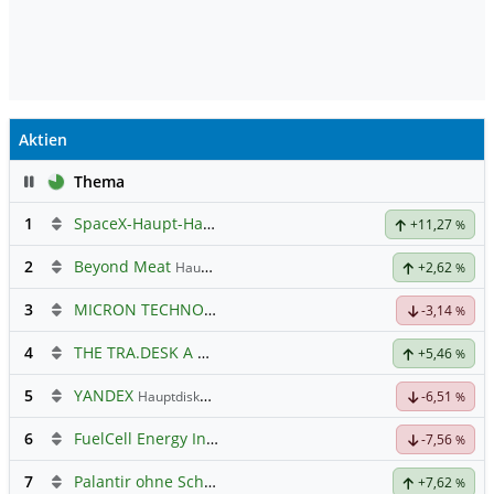
Aktien
Pause
Thema
1
SpaceX-Haupt-Hauptforum
+11,27
%
2
Beyond Meat
Hauptdiskussion
+2,62
%
3
MICRON TECHNOLOGY
Hauptdiskussion
-3,14
%
4
THE TRA.DESK A DL-,000001
Hauptdiskussion
+5,46
%
5
YANDEX
Hauptdiskussion
-6,51
%
6
FuelCell Energy Inc Registered Shs
Hauptdiskussion
-7,56
%
7
Palantir ohne Schnickschnack
+7,62
%