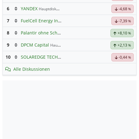
6
YANDEX
Hauptdiskussion
-4,68
%
7
FuelCell Energy Inc Registered Shs
Hauptdiskussion
-7,39
%
8
Palantir ohne Schnickschnack
+8,10
%
9
DPCM Capital
Hauptdiskussion
+2,13
%
10
SOLAREDGE TECH
Hauptdiskussion
-0,44
%
Alle Diskussionen