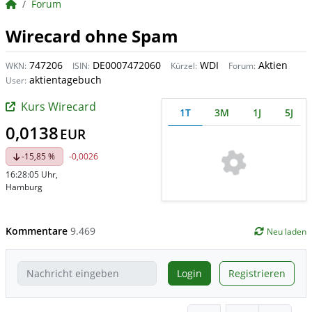
BörsenNEWS.de
Forum
Wirecard ohne Spam
747206
DE0007472060
WDI
Aktien
WKN:
ISIN:
Kürzel:
Forum:
aktientagebuch
User:
Kurs Wirecard
1T
3M
1J
5J
0,0138
EUR
-15,85 %
-0,0026
16:28:05 Uhr
,
Hamburg
Kommentare
9.469
Neu laden
Login
Registrieren