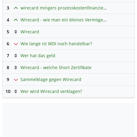
3
wirecard mingers prozesskostenfinanzierer
4
Wirecard - wie man ein kleines Vermögen mit einem großen machen kann - Schicksale
5
Wirecard
6
Wie lange ist WDI noch handelbar?
7
Wer hat das geld
8
Wirecard - welche Short Zertifikate
9
Sammelklage gegen Wirecard
10
Wer wird Wirecard verklagen?