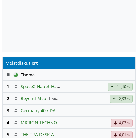
Meistdiskutiert
Pause
Thema
1
SpaceX-Haupt-Hauptforum
+11,10
%
2
Beyond Meat
Hauptdiskussion
+2,93
%
3
Germany 40 / DAX Prognose
-
4
MICRON TECHNOLOGY
Hauptdiskussion
-4,03
%
5
THE TRA.DESK A DL-,000001
Hauptdiskussion
-6,01
%