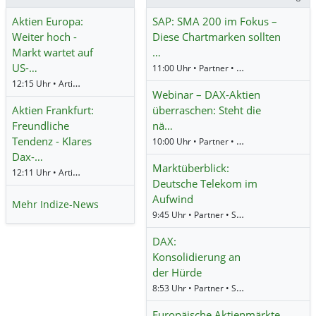
Aktien Europa:
SAP: SMA 200 im Fokus –
Weiter hoch -
Diese Chartmarken sollten
Markt wartet auf
…
US-…
11:00 Uhr • Partner • Societe Generale
12:15 Uhr • Artikel • dpa-AFX
Webinar – DAX-Aktien
Aktien Frankfurt:
überraschen: Steht die
Freundliche
nä…
Tendenz - Klares
10:00 Uhr • Partner • DZBank
Dax-…
Marktüberblick:
12:11 Uhr • Artikel • dpa-AFX
Deutsche Telekom im
Aufwind
Mehr Indize-News
9:45 Uhr • Partner • Societe Generale
DAX:
Konsolidierung an
der Hürde
8:53 Uhr • Partner • Societe Generale
Europäische Aktienmärkte