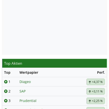
Top Aktien
Top
Wertpapier
Perf.
1
Diageo
+4,37 %
2
SAP
+3,11 %
3
Prudential
+2,25 %