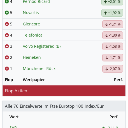
4
Pernod Ricard
+2,01 %
5
Novartis
+1,92 %
5
Glencore
-1,21 %
4
Telefonica
-1,30 %
3
Volvo Registered (B)
-1,53 %
2
Heineken
-1,71 %
1
Münchener Rück
-2,07 %
Flop
Wertpapier
Perf.
Flop Aktien
Alle 76 Einzelwerte im Ftse Eurotop 100 Index/Eur
Wert
Perf.
SAP
+3,11 %