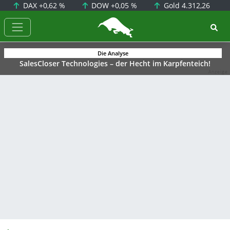
DAX
+0,62 %
DOW
+0,05 %
Gold
4.312,26
BörsenNEWS.de
Die Analyse
SalesCloser Technologies – der Hecht im Karpfenteich!
Anzeige