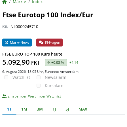
BörsenNEWS.de
Märkte
Index
Ftse Eurotop 100 Index/Eur
NL0000245710
ISIN:
Markt-News
KI-Fragen
FTSE EURO TOP 100 Kurs heute
5.092,90
PKT
+0,08 %
+4,14
6. August 2026, 18:05 Uhr
, Euronext Amsterdam
Watchlist
Newsalarm
Kursalarm
2 haben den Wert in der Watchlist
1T
1M
3M
1J
5J
MAX