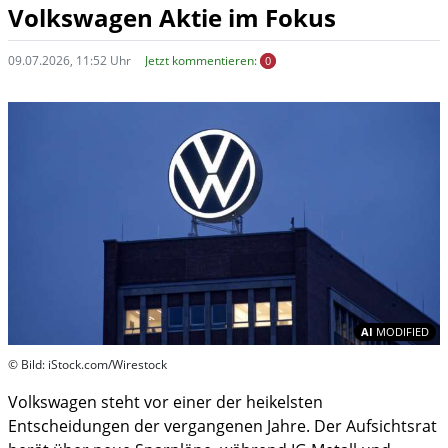
Volkswagen Aktie im Fokus
09.07.2026, 11:52 Uhr
Jetzt kommentieren:
0
In
AI
MODIFIED
© Bild: iStock.com/Wirestock
Volkswagen steht vor einer der heikelsten
Entscheidungen der vergangenen Jahre. Der Aufsichtsrat