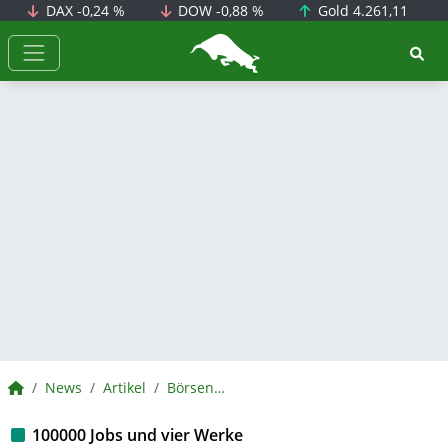
DAX
-0,24 %
DOW
-0,88 %
Gold
4.261,11
BörsenNEWS.de
BörsenNEWS.de
News
Artikel
BörsenNEWS.de
100000 Jobs und vier Werke