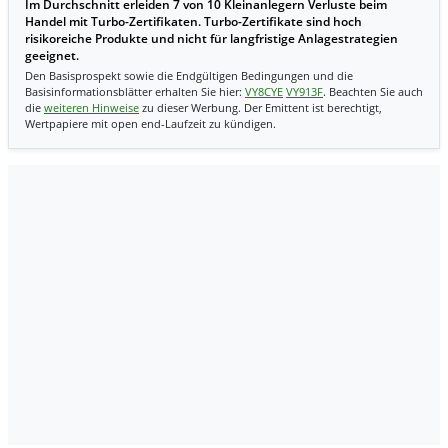
Im Durchschnitt erleiden 7 von 10 Kleinanlegern Verluste beim
Handel mit Turbo-Zertifikaten. Turbo-Zertifikate sind hoch
risikoreiche Produkte und nicht für langfristige Anlagestrategien
geeignet.
Den Basisprospekt sowie die Endgültigen Bedingungen und die
Basisinformationsblätter erhalten Sie hier:
VY8CYE
VY913F
. Beachten Sie auch
die
weiteren Hinweise
zu dieser Werbung. Der Emittent ist berechtigt,
Wertpapiere mit open end-Laufzeit zu kündigen.