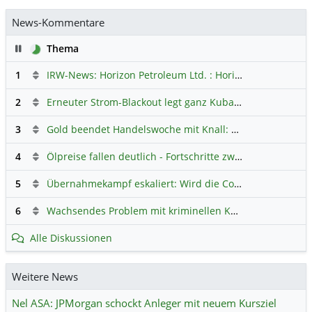
News-Kommentare
Pause
Thema
1
IRW-News: Horizon Petroleum Ltd. : Horizon Petroleum beginnt mit der Testförderung im Projekt Lachowice in Polen und schließt die Platzierung einer überzeichneten Wandelanleihe ab
2
Erneuter Strom-Blackout legt ganz Kuba lahm
Hauptdiskus
3
Gold beendet Handelswoche mit Knall: Barrick Mining – Ist diese Aktie wieder ein Kauf?
4
Ölpreise fallen deutlich - Fortschritte zwischen USA und Iran belasten
5
Übernahmekampf eskaliert: Wird die Commerzbank italienisch?
6
Wachsendes Problem mit kriminellen Kunden im Online-Handel
Alle Diskussionen
Weitere News
Nel ASA: JPMorgan schockt Anleger mit neuem Kursziel