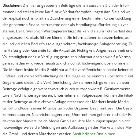
Dis­clai­mer:
Die hier an­ge­bo­te­nen Bei­trä­ge die­nen aus­schließ­lich der In­for­
ma­t­ion und stel­len kei­ne Kauf- bzw. Ver­kaufs­em­pfeh­lung­en dar. Sie sind we­
der ex­pli­zit noch im­pli­zit als Zu­sich­er­ung ei­ner be­stim­mt­en Kurs­ent­wick­lung
der ge­nan­nt­en Fi­nanz­in­stru­men­te oder als Handl­ungs­auf­for­der­ung zu ver­
steh­en. Der Er­werb von Wert­pa­pier­en birgt Ri­si­ken, die zum To­tal­ver­lust des
ein­ge­setz­ten Ka­pi­tals füh­ren kön­nen. Die In­for­ma­tion­en er­setz­en kei­ne, auf
die in­di­vi­du­el­len Be­dür­fnis­se aus­ge­rich­te­te, fach­kun­di­ge An­la­ge­be­ra­tung. Ei­
ne Haf­tung oder Ga­ran­tie für die Ak­tu­ali­tät, Rich­tig­keit, An­ge­mes­sen­heit und
Vol­lständ­ig­keit der zur Ver­fü­gung ge­stel­lt­en In­for­ma­tion­en so­wie für Ver­mö­
gens­schä­den wird we­der aus­drück­lich noch stil­lschwei­gend über­nom­men.
Die Mar­kets In­side Me­dia GmbH hat auf die ver­öf­fent­lich­ten In­hal­te kei­ner­lei
Ein­fluss und vor Ver­öf­fent­lich­ung der Bei­trä­ge kei­ne Ken­nt­nis über In­halt und
Ge­gen­stand die­ser. Die Ver­öf­fent­lich­ung der na­ment­lich ge­kenn­zeich­net­en
Bei­trä­ge er­folgt ei­gen­ver­ant­wort­lich durch Au­tor­en wie z.B. Gast­kom­men­ta­
tor­en, Nach­richt­en­ag­en­tur­en, Un­ter­neh­men. In­fol­ge­des­sen kön­nen die In­hal­
te der Bei­trä­ge auch nicht von An­la­ge­in­te­res­sen der Mar­kets In­side Me­dia
GmbH und/oder sei­nen Mit­ar­bei­tern oder Or­ga­nen be­stim­mt sein. Die Gast­
kom­men­ta­tor­en, Nach­rich­ten­ag­en­tur­en, Un­ter­neh­men ge­hör­en nicht der Re­
dak­tion der Mar­kets In­side Me­dia GmbH an. Ihre Mei­nung­en spie­geln nicht
not­wen­di­ger­wei­se die Mei­nung­en und Auf­fas­sung­en der Mar­kets In­side Me­
dia GmbH und de­ren Mit­ar­bei­ter wie­der.
Aus­führ­lich­er Dis­clai­mer