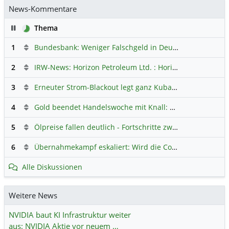
News-Kommentare
Pause
Thema
1
Bundesbank: Weniger Falschgeld in Deutschland
Hauptdi
2
IRW-News: Horizon Petroleum Ltd. : Horizon Petroleum beginnt mit der Testförderung im Projekt Lachowice in Polen und schließt die Platzierung einer überzeichneten Wandelanleihe ab
3
Erneuter Strom-Blackout legt ganz Kuba lahm
Hauptdiskus
4
Gold beendet Handelswoche mit Knall: Barrick Mining – Ist diese Aktie wieder ein Kauf?
5
Ölpreise fallen deutlich - Fortschritte zwischen USA und Iran belasten
6
Übernahmekampf eskaliert: Wird die Commerzbank italienisch?
Alle Diskussionen
Weitere News
NVIDIA baut KI Infrastruktur weiter
aus: NVIDIA Aktie vor neuem …