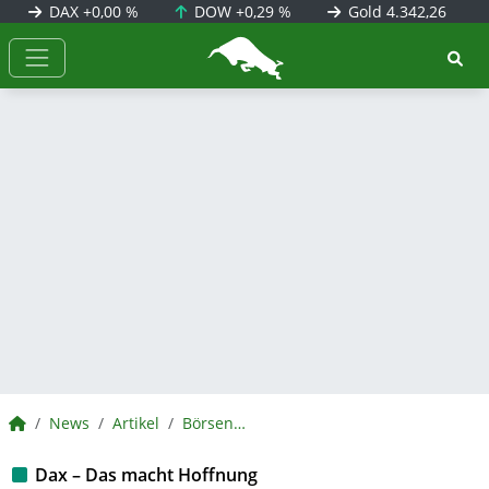
DAX
+0,00 %
DOW
+0,29 %
Gold
4.342,26
BörsenNEWS.de
BörsenNEWS.de
News
Artikel
BörsenNEWS.de
Dax – Das macht Hoffnung