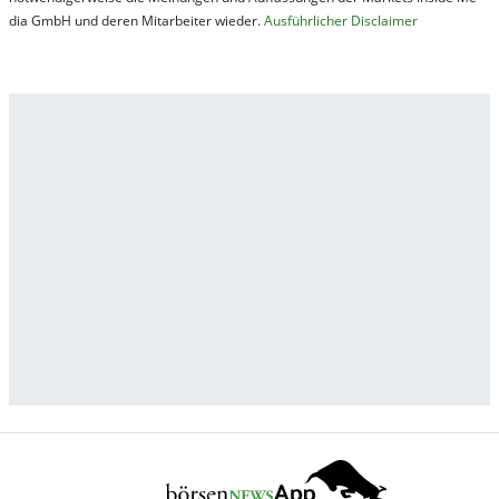
dia GmbH und de­ren Mit­ar­bei­ter wie­der.
Aus­führ­lich­er Dis­clai­mer