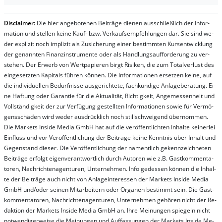
Dis­clai­mer:
Die hier an­ge­bo­te­nen Bei­trä­ge die­nen aus­schließ­lich der In­for­
ma­t­ion und stel­len kei­ne Kauf- bzw. Ver­kaufs­em­pfeh­lung­en dar. Sie sind we­
der ex­pli­zit noch im­pli­zit als Zu­sich­er­ung ei­ner be­stim­mt­en Kurs­ent­wick­lung
der ge­nan­nt­en Fi­nanz­in­stru­men­te oder als Handl­ungs­auf­for­der­ung zu ver­
steh­en. Der Er­werb von Wert­pa­pier­en birgt Ri­si­ken, die zum To­tal­ver­lust des
ein­ge­setz­ten Ka­pi­tals füh­ren kön­nen. Die In­for­ma­tion­en er­setz­en kei­ne, auf
die in­di­vi­du­el­len Be­dür­fnis­se aus­ge­rich­te­te, fach­kun­di­ge An­la­ge­be­ra­tung. Ei­
ne Haf­tung oder Ga­ran­tie für die Ak­tu­ali­tät, Rich­tig­keit, An­ge­mes­sen­heit und
Vol­lständ­ig­keit der zur Ver­fü­gung ge­stel­lt­en In­for­ma­tion­en so­wie für Ver­mö­
gens­schä­den wird we­der aus­drück­lich noch stil­lschwei­gend über­nom­men.
Die Mar­kets In­side Me­dia GmbH hat auf die ver­öf­fent­lich­ten In­hal­te kei­ner­lei
Ein­fluss und vor Ver­öf­fent­lich­ung der Bei­trä­ge kei­ne Ken­nt­nis über In­halt und
Ge­gen­stand die­ser. Die Ver­öf­fent­lich­ung der na­ment­lich ge­kenn­zeich­net­en
Bei­trä­ge er­folgt ei­gen­ver­ant­wort­lich durch Au­tor­en wie z.B. Gast­kom­men­ta­
tor­en, Nach­richt­en­ag­en­tur­en, Un­ter­neh­men. In­fol­ge­des­sen kön­nen die In­hal­
te der Bei­trä­ge auch nicht von An­la­ge­in­te­res­sen der Mar­kets In­side Me­dia
GmbH und/oder sei­nen Mit­ar­bei­tern oder Or­ga­nen be­stim­mt sein. Die Gast­
kom­men­ta­tor­en, Nach­rich­ten­ag­en­tur­en, Un­ter­neh­men ge­hör­en nicht der Re­
dak­tion der Mar­kets In­side Me­dia GmbH an. Ihre Mei­nung­en spie­geln nicht
not­wen­di­ger­wei­se die Mei­nung­en und Auf­fas­sung­en der Mar­kets In­side Me­