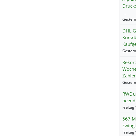
Druck:
…
DHL Gr
Kursrü
Kaufg
Rekord
Wochen
Zahle
RWE un
beend
567 Mi
zwingt