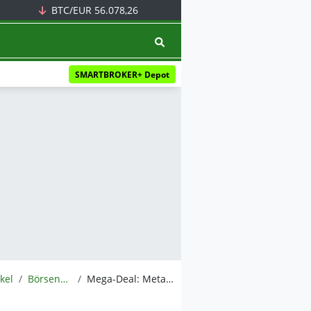
BTC/EUR
56.078,26
SMARTBROKER+ Depot
ikel
BörsenNEWS.de
Mega-Deal: Meta verbündet sich mit Konkurrent Google