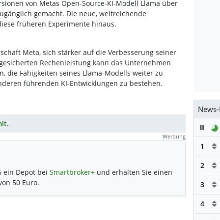
ersionen von Metas Open-Source-KI-Modell Llama über
 zugänglich gemacht. Die neue, weitreichende
diese früheren Experimente hinaus.
schaft Meta, sich stärker auf die Verbesserung seiner
r gesicherten Rechenleistung kann das Unternehmen
, die Fähigkeiten seines Llama-Modells weiter zu
nderen führenden KI-Entwicklungen zu bestehen.
News-
it.
Pau
Werbung
1
2
6 ein Depot bei
Smartbroker+
und erhalten Sie einen
 von 50 Euro.
3
4