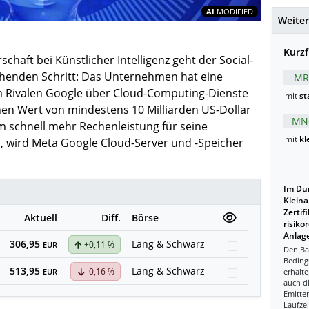
Inhalte teil
AI
MODIFIED
Weiter
Kurzf
haft bei Künstlicher Intelligenz geht der Social-
henden Schritt: Das Unternehmen hat eine
MR
m Rivalen Google über Cloud-Computing-Dienste
mit
st
en Wert von mindestens 10 Milliarden US-Dollar
MN
m schnell mehr Rechenleistung für seine
mit
kl
rn, wird Meta Google Cloud-Server und -Speicher
Im Dur
Kleina
Zertif
Aktuell
Diff.
Börse
risiko
Anlage
306,95
Lang & Schwarz
+0,11 %
Watchlist
EUR
Den Ba
Beding
513,95
Lang & Schwarz
-0,16 %
Watchlist
erhalte
EUR
auch d
Emitten
Laufzei