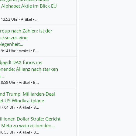
 Alphabet Aktie im Blick EU
Gestern 13:52 Uhr • Artikel • BörsenNEWS.de
oup nach Zahlen: Ist der
cksetzer eine
elegenheit…
Gestern 9:14 Uhr • Artikel • BörsenNEWS.de
jagd! DAX furios ins
ende: Allianz nach starken
n …
Gestern 8:58 Uhr • Artikel • BörsenNEWS.de
d Trump: Milliarden-Deal
et US-Windkraftpläne
Freitag 17:04 Uhr • Artikel • BörsenNEWS.de
llionen Dollar Strafe: Gericht
 Meta zu weitreichenden…
Freitag 16:55 Uhr • Artikel • BörsenNEWS.de