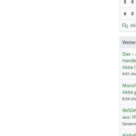
5
6
Al
Weite
Dax – 
Hande
Aktie 
Münch
Aktie 
NVIDIA
aus: N
Alphab