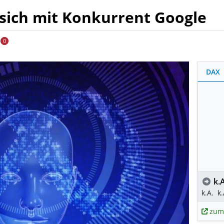
sich mit Konkurrent Google
0
DAX
k.A
k.A.
k.
zum