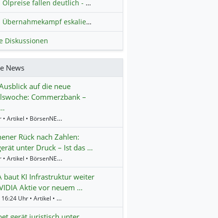
Ölpreise fallen deutlich - Fortschritte zwischen USA und Iran belasten
Übernahmekampf eskaliert: Wird die Commerzbank italienisch?
H
le Diskussionen
re News
Ausblick auf die neue
lswoche: Commerzbank –
l…
9:01 Uhr • Artikel • BörsenNEWS.de
ener Rück nach Zahlen:
gerät unter Druck – Ist das …
8:54 Uhr • Artikel • BörsenNEWS.de
 baut KI Infrastruktur weiter
VIDIA Aktie vor neuem …
Gestern 16:24 Uhr • Artikel • BörsenNEWS.de
et gerät juristisch unter