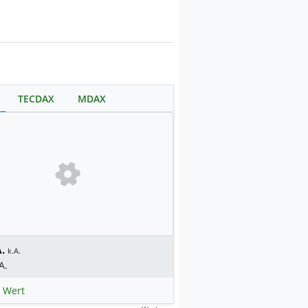
TECDAX
MDAX
.
k.A.
A.
 Wert