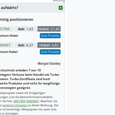
Werbung
weise mit KI erstellt.
 aufwärts?
ristig positionieren
57RW
Ask:
1,43
Hebel:
21,46
arkem Hebel
Zum Produkt
6WM7
Ask:
6,37
Hebel:
4,82
einem Hebel
Zum Produkt
chschnitt erleiden 7 von 10
nlegern Verluste beim Handel mit Turbo-
ikaten. Turbo-Zertifikate sind hoch
reiche Produkte und nicht für langfristige
strategien geeignet.
sisprospekt sowie die Endgültigen
ungen und die Basisinformationsblätter
n Sie hier:
MR57RW
MN6WM7
. Beachten Sie
ie
weiteren Hinweise
zu dieser Werbung. Der
t ist berechtigt, Wertpapiere mit open end-
t zu kündigen.