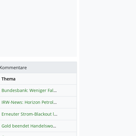
Kommentare
se
Thema
Bundesbank: Weniger Falschgeld in Deutschland
Hauptdiskussion
IRW-News: Horizon Petroleum Ltd. : Horizon Petroleum beginnt mit der Testförderung im Projekt Lachowice in Polen und schließt die Platzierung einer überzeichneten Wandelanleihe ab
Erneuter Strom-Blackout legt ganz Kuba lahm
Hauptdiskussion
Gold beendet Handelswoche mit Knall: Barrick Mining – Ist diese Aktie wieder ein Kauf?