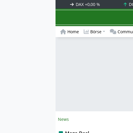
DAX
+0,00 %
D
Home
Börse
Commun
News