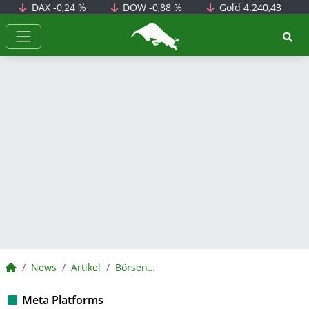
DAX
-0,24 %
DOW
-0,88 %
Gold
4.240,43
BörsenNEWS.de
BörsenNEWS.de
News
Artikel
BörsenNEWS.de
Meta Platforms