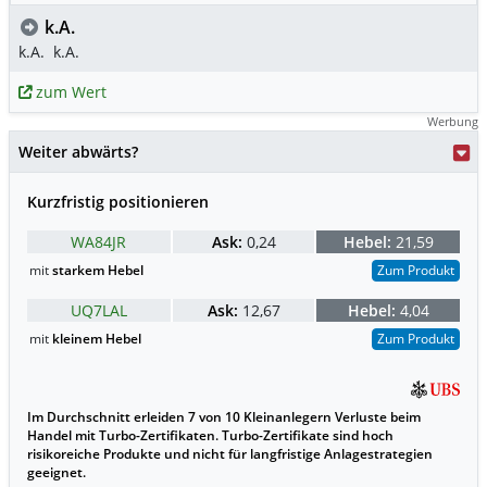
k.A.
k.A.
k.A.
zum Wert
Werbung
Weiter abwärts?
Kurzfristig positionieren
WA84JR
Ask:
0,24
Hebel:
21,59
mit
starkem Hebel
Zum Produkt
UQ7LAL
Ask:
12,67
Hebel:
4,04
mit
kleinem Hebel
Zum Produkt
Im Durchschnitt erleiden 7 von 10 Kleinanlegern Verluste beim
Handel mit Turbo-Zertifikaten. Turbo-Zertifikate sind hoch
risikoreiche Produkte und nicht für langfristige Anlagestrategien
geeignet.