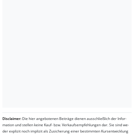
Dis­clai­mer:
Die hier an­ge­bo­te­nen Bei­trä­ge die­nen aus­schließ­lich der In­for­
ma­t­ion und stel­len kei­ne Kauf- bzw. Ver­kaufs­em­pfeh­lung­en dar. Sie sind we­
der ex­pli­zit noch im­pli­zit als Zu­sich­er­ung ei­ner be­stim­mt­en Kurs­ent­wick­lung