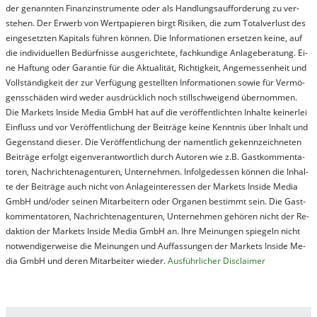
der ge­nan­nt­en Fi­nanz­in­stru­men­te oder als Handl­ungs­auf­for­der­ung zu ver­
steh­en. Der Er­werb von Wert­pa­pier­en birgt Ri­si­ken, die zum To­tal­ver­lust des
ein­ge­setz­ten Ka­pi­tals füh­ren kön­nen. Die In­for­ma­tion­en er­setz­en kei­ne, auf
die in­di­vi­du­el­len Be­dür­fnis­se aus­ge­rich­te­te, fach­kun­di­ge An­la­ge­be­ra­tung. Ei­
ne Haf­tung oder Ga­ran­tie für die Ak­tu­ali­tät, Rich­tig­keit, An­ge­mes­sen­heit und
Vol­lständ­ig­keit der zur Ver­fü­gung ge­stel­lt­en In­for­ma­tion­en so­wie für Ver­mö­
gens­schä­den wird we­der aus­drück­lich noch stil­lschwei­gend über­nom­men.
Die Mar­kets In­side Me­dia GmbH hat auf die ver­öf­fent­lich­ten In­hal­te kei­ner­lei
Ein­fluss und vor Ver­öf­fent­lich­ung der Bei­trä­ge kei­ne Ken­nt­nis über In­halt und
Ge­gen­stand die­ser. Die Ver­öf­fent­lich­ung der na­ment­lich ge­kenn­zeich­net­en
Bei­trä­ge er­folgt ei­gen­ver­ant­wort­lich durch Au­tor­en wie z.B. Gast­kom­men­ta­
tor­en, Nach­richt­en­ag­en­tur­en, Un­ter­neh­men. In­fol­ge­des­sen kön­nen die In­hal­
te der Bei­trä­ge auch nicht von An­la­ge­in­te­res­sen der Mar­kets In­side Me­dia
GmbH und/oder sei­nen Mit­ar­bei­tern oder Or­ga­nen be­stim­mt sein. Die Gast­
kom­men­ta­tor­en, Nach­rich­ten­ag­en­tur­en, Un­ter­neh­men ge­hör­en nicht der Re­
dak­tion der Mar­kets In­side Me­dia GmbH an. Ihre Mei­nung­en spie­geln nicht
not­wen­di­ger­wei­se die Mei­nung­en und Auf­fas­sung­en der Mar­kets In­side Me­
dia GmbH und de­ren Mit­ar­bei­ter wie­der.
Aus­führ­lich­er Dis­clai­mer