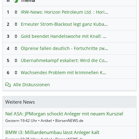
Thema
1
IRW-News: Horizon Petroleum Ltd. : Horizon Petroleum beginnt mit der Testförderung im Projekt Lachowice in Polen und schließt die Platzierung einer überzeichneten Wandelanleihe ab
2
Erneuter Strom-Blackout legt ganz Kuba lahm
Hauptdiskus
3
Gold beendet Handelswoche mit Knall: Barrick Mining – Ist diese Aktie wieder ein Kauf?
4
Ölpreise fallen deutlich - Fortschritte zwischen USA und Iran belasten
5
Übernahmekampf eskaliert: Wird die Commerzbank italienisch?
6
Wachsendes Problem mit kriminellen Kunden im Online-Handel
Alle Diskussionen
Weitere News
Nel ASA: JPMorgan schockt Anleger mit neuem Kursziel
Gestern 19:42 Uhr • Artikel • BörsenNEWS.de
BMW i3: Milliardenumbau lässt Anleger kalt