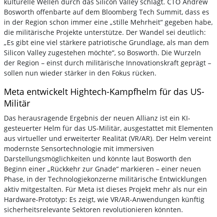
kulturelle Wellen durch das Silicon Valley schlägt. CTO Andrew
Bosworth offenbarte auf dem Bloomberg Tech Summit, dass es
in der Region schon immer eine „stille Mehrheit“ gegeben habe,
die militärische Projekte unterstütze. Der Wandel sei deutlich:
„Es gibt eine viel stärkere patriotische Grundlage, als man dem
Silicon Valley zugestehen möchte“, so Bosworth. Die Wurzeln
der Region – einst durch militärische Innovationskraft geprägt –
sollen nun wieder stärker in den Fokus rücken.
Meta entwickelt Hightech-Kampfhelm für das US-
Militär
Das herausragende Ergebnis der neuen Allianz ist ein KI-
gesteuerter Helm für das US-Militär, ausgestattet mit Elementen
aus virtueller und erweiterter Realität (VR/AR). Der Helm vereint
modernste Sensortechnologie mit immersiven
Darstellungsmöglichkeiten und könnte laut Bosworth den
Beginn einer „Rückkehr zur Gnade“ markieren – einer neuen
Phase, in der Technologiekonzerne militärische Entwicklungen
aktiv mitgestalten. Für Meta ist dieses Projekt mehr als nur ein
Hardware-Prototyp: Es zeigt, wie VR/AR-Anwendungen künftig
sicherheitsrelevante Sektoren revolutionieren könnten.