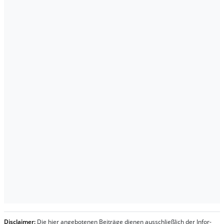
Dis­clai­mer:
Die hier an­ge­bo­te­nen Bei­trä­ge die­nen aus­schließ­lich der In­for­