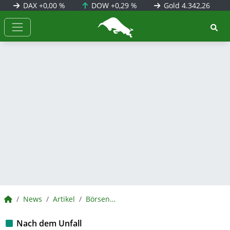
DAX
+0,00 %
DOW
+0,29 %
Gold
4.342,26
BörsenNEWS.de
BörsenNEWS.de
News
Artikel
BörsenNEWS.de
Nach dem Unfall