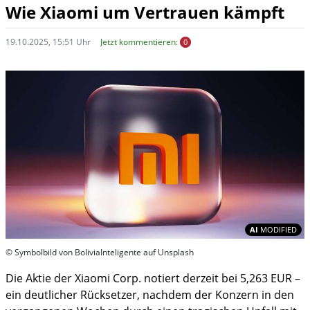
Wie Xiaomi um Vertrauen kämpft
19.10.2025, 15:51 Uhr
Jetzt kommentieren:
0
In
AI
MODIFIED
© Symbolbild von BoliviaInteligente auf Unsplash
Die Aktie der Xiaomi Corp. notiert derzeit bei 5,263 EUR –
ein deutlicher Rücksetzer, nachdem der Konzern in den