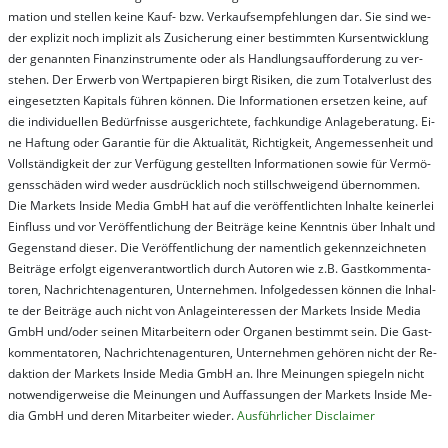
ma­t­ion und stel­len kei­ne Kauf- bzw. Ver­kaufs­em­pfeh­lung­en dar. Sie sind we­
der ex­pli­zit noch im­pli­zit als Zu­sich­er­ung ei­ner be­stim­mt­en Kurs­ent­wick­lung
der ge­nan­nt­en Fi­nanz­in­stru­men­te oder als Handl­ungs­auf­for­der­ung zu ver­
steh­en. Der Er­werb von Wert­pa­pier­en birgt Ri­si­ken, die zum To­tal­ver­lust des
ein­ge­setz­ten Ka­pi­tals füh­ren kön­nen. Die In­for­ma­tion­en er­setz­en kei­ne, auf
die in­di­vi­du­el­len Be­dür­fnis­se aus­ge­rich­te­te, fach­kun­di­ge An­la­ge­be­ra­tung. Ei­
ne Haf­tung oder Ga­ran­tie für die Ak­tu­ali­tät, Rich­tig­keit, An­ge­mes­sen­heit und
Vol­lständ­ig­keit der zur Ver­fü­gung ge­stel­lt­en In­for­ma­tion­en so­wie für Ver­mö­
gens­schä­den wird we­der aus­drück­lich noch stil­lschwei­gend über­nom­men.
Die Mar­kets In­side Me­dia GmbH hat auf die ver­öf­fent­lich­ten In­hal­te kei­ner­lei
Ein­fluss und vor Ver­öf­fent­lich­ung der Bei­trä­ge kei­ne Ken­nt­nis über In­halt und
Ge­gen­stand die­ser. Die Ver­öf­fent­lich­ung der na­ment­lich ge­kenn­zeich­net­en
Bei­trä­ge er­folgt ei­gen­ver­ant­wort­lich durch Au­tor­en wie z.B. Gast­kom­men­ta­
tor­en, Nach­richt­en­ag­en­tur­en, Un­ter­neh­men. In­fol­ge­des­sen kön­nen die In­hal­
te der Bei­trä­ge auch nicht von An­la­ge­in­te­res­sen der Mar­kets In­side Me­dia
GmbH und/oder sei­nen Mit­ar­bei­tern oder Or­ga­nen be­stim­mt sein. Die Gast­
kom­men­ta­tor­en, Nach­rich­ten­ag­en­tur­en, Un­ter­neh­men ge­hör­en nicht der Re­
dak­tion der Mar­kets In­side Me­dia GmbH an. Ihre Mei­nung­en spie­geln nicht
not­wen­di­ger­wei­se die Mei­nung­en und Auf­fas­sung­en der Mar­kets In­side Me­
dia GmbH und de­ren Mit­ar­bei­ter wie­der.
Aus­führ­lich­er Dis­clai­mer