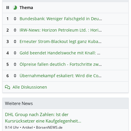
Pause
Thema
1
Bundesbank: Weniger Falschgeld in Deutschland
Hauptdi
2
IRW-News: Horizon Petroleum Ltd. : Horizon Petroleum beginnt mit der Testförderung im Projekt Lachowice in Polen und schließt die Platzierung einer überzeichneten Wandelanleihe ab
3
Erneuter Strom-Blackout legt ganz Kuba lahm
Hauptdiskus
4
Gold beendet Handelswoche mit Knall: Barrick Mining – Ist diese Aktie wieder ein Kauf?
5
Ölpreise fallen deutlich - Fortschritte zwischen USA und Iran belasten
6
Übernahmekampf eskaliert: Wird die Commerzbank italienisch?
Alle Diskussionen
Weitere News
DHL Group nach Zahlen: Ist der
Kursrücksetzer eine Kaufgelegenheit…
9:14 Uhr • Artikel • BörsenNEWS.de