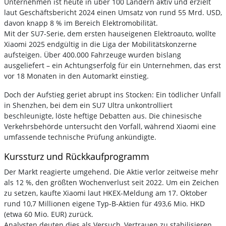
Unternehmen ist heute in über 100 Ländern aktiv und erzielt
laut Geschäftsbericht 2024 einen Umsatz von rund 55 Mrd. USD,
davon knapp 8 % im Bereich Elektromobilität.
Mit der SU7-Serie, dem ersten hauseigenen Elektroauto, wollte
Xiaomi 2025 endgültig in die Liga der Mobilitätskonzerne
aufsteigen. Über 400.000 Fahrzeuge wurden bislang
ausgeliefert – ein Achtungserfolg für ein Unternehmen, das erst
vor 18 Monaten in den Automarkt einstieg.
Doch der Aufstieg geriet abrupt ins Stocken: Ein tödlicher Unfall
in Shenzhen, bei dem ein SU7 Ultra unkontrolliert
beschleunigte, löste heftige Debatten aus. Die chinesische
Verkehrsbehörde untersucht den Vorfall, während Xiaomi eine
umfassende technische Prüfung ankündigte.
Kurssturz und Rückkaufprogramm
Der Markt reagierte umgehend. Die Aktie verlor zeitweise mehr
als 12 %, den größten Wochenverlust seit 2022. Um ein Zeichen
zu setzen, kaufte Xiaomi laut HKEX-Meldung am 17. Oktober
rund 10,7 Millionen eigene Typ-B-Aktien für 493,6 Mio. HKD
(etwa 60 Mio. EUR) zurück.
Analysten deuten dies als Versuch, Vertrauen zu stabilisieren