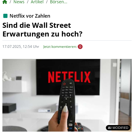
BörsenNEWS.de
News
Artikel
BörsenNEWS.de
Netflix vor Zahlen
Sind die Wall Street
Erwartungen zu hoch?
17.07.2025, 12:54 Uhr
Jetzt kommentieren:
0
In
AI
MODIFIED