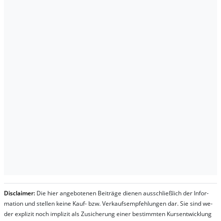
Dis­clai­mer:
Die hier an­ge­bo­te­nen Bei­trä­ge die­nen aus­schließ­lich der In­for­
ma­t­ion und stel­len kei­ne Kauf- bzw. Ver­kaufs­em­pfeh­lung­en dar. Sie sind we­
der ex­pli­zit noch im­pli­zit als Zu­sich­er­ung ei­ner be­stim­mt­en Kurs­ent­wick­lung