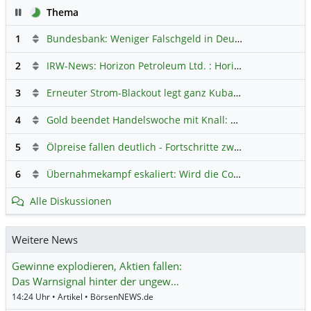
Pause
Thema
1
Bundesbank: Weniger Falschgeld in Deutschland
Hauptdi
2
IRW-News: Horizon Petroleum Ltd. : Horizon Petroleum beginnt mit der Testförderung im Projekt Lachowice in Polen und schließt die Platzierung einer überzeichneten Wandelanleihe ab
3
Erneuter Strom-Blackout legt ganz Kuba lahm
Hauptdiskus
4
Gold beendet Handelswoche mit Knall: Barrick Mining – Ist diese Aktie wieder ein Kauf?
5
Ölpreise fallen deutlich - Fortschritte zwischen USA und Iran belasten
6
Übernahmekampf eskaliert: Wird die Commerzbank italienisch?
Alle Diskussionen
Weitere News
Gewinne explodieren, Aktien fallen:
Das Warnsignal hinter der ungew…
14:24 Uhr • Artikel • BörsenNEWS.de