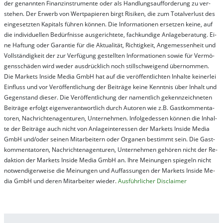
der ge­nan­nt­en Fi­nanz­in­stru­men­te oder als Handl­ungs­auf­for­der­ung zu ver­
steh­en. Der Er­werb von Wert­pa­pier­en birgt Ri­si­ken, die zum To­tal­ver­lust des
ein­ge­setz­ten Ka­pi­tals füh­ren kön­nen. Die In­for­ma­tion­en er­setz­en kei­ne, auf
die in­di­vi­du­el­len Be­dür­fnis­se aus­ge­rich­te­te, fach­kun­di­ge An­la­ge­be­ra­tung. Ei­
ne Haf­tung oder Ga­ran­tie für die Ak­tu­ali­tät, Rich­tig­keit, An­ge­mes­sen­heit und
Vol­lständ­ig­keit der zur Ver­fü­gung ge­stel­lt­en In­for­ma­tion­en so­wie für Ver­mö­
gens­schä­den wird we­der aus­drück­lich noch stil­lschwei­gend über­nom­men.
Die Mar­kets In­side Me­dia GmbH hat auf die ver­öf­fent­lich­ten In­hal­te kei­ner­lei
Ein­fluss und vor Ver­öf­fent­lich­ung der Bei­trä­ge kei­ne Ken­nt­nis über In­halt und
Ge­gen­stand die­ser. Die Ver­öf­fent­lich­ung der na­ment­lich ge­kenn­zeich­net­en
Bei­trä­ge er­folgt ei­gen­ver­ant­wort­lich durch Au­tor­en wie z.B. Gast­kom­men­ta­
tor­en, Nach­richt­en­ag­en­tur­en, Un­ter­neh­men. In­fol­ge­des­sen kön­nen die In­hal­
te der Bei­trä­ge auch nicht von An­la­ge­in­te­res­sen der Mar­kets In­side Me­dia
GmbH und/oder sei­nen Mit­ar­bei­tern oder Or­ga­nen be­stim­mt sein. Die Gast­
kom­men­ta­tor­en, Nach­rich­ten­ag­en­tur­en, Un­ter­neh­men ge­hör­en nicht der Re­
dak­tion der Mar­kets In­side Me­dia GmbH an. Ihre Mei­nung­en spie­geln nicht
not­wen­di­ger­wei­se die Mei­nung­en und Auf­fas­sung­en der Mar­kets In­side Me­
dia GmbH und de­ren Mit­ar­bei­ter wie­der.
Aus­führ­lich­er Dis­clai­mer