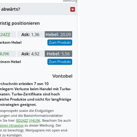
Werbung
weise mit KI erstellt.
 abwärts?
ristig positionieren
24ZZ
Ask:
1,36
Hebel:
20,09
arkem Hebel
Zum Produkt
4U9K
Ask:
4,92
Hebel:
5,56
einem Hebel
Zum Produkt
chschnitt erleiden 7 von 10
nlegern Verluste beim Handel mit Turbo-
ikaten. Turbo-Zertifikate sind hoch
reiche Produkte und nicht für langfristige
strategien geeignet.
sisprospekt sowie die Endgültigen
ungen und die Basisinformationsblätter
n Sie hier:
BD24ZZ
VJ4U9K
. Beachten Sie auch
teren Hinweise
zu dieser Werbung. Der
t ist berechtigt, Wertpapiere mit open end-
t zu kündigen.