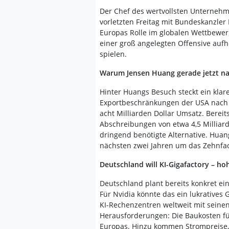
Der Chef des wertvollsten Unternehm
vorletzten Freitag mit Bundeskanzler 
Europas Rolle im globalen Wettbewerb 
einer groß angelegten Offensive auf
spielen.
Warum Jensen Huang gerade jetzt 
Hinter Huangs Besuch steckt ein klar
Exportbeschränkungen der USA nach 
acht Milliarden Dollar Umsatz. Bere
Abschreibungen von etwa 4,5 Milliar
dringend benötigte Alternative. Huan
nächsten zwei Jahren um das Zehnfa
Deutschland will KI-Gigafactory – ho
Deutschland plant bereits konkret ein
Für Nvidia könnte das ein lukratives
KI-Rechenzentren weltweit mit seinen
Herausforderungen: Die Baukosten f
Europas. Hinzu kommen Strompreise, 