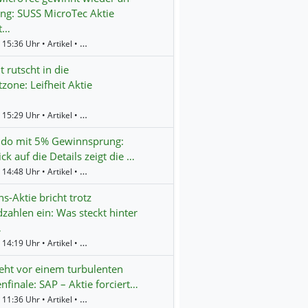
g: SUSS MicroTec Aktie
t…
Gestern 15:36 Uhr • Artikel • BörsenNEWS.de
t rutscht in die
tzone: Leifheit Aktie
Gestern 15:29 Uhr • Artikel • BörsenNEWS.de
ndo mit 5% Gewinnsprung:
ick auf die Details zeigt die …
Gestern 14:48 Uhr • Artikel • BörsenNEWS.de
s-Aktie bricht trotz
zahlen ein: Was steckt hinter
…
Gestern 14:19 Uhr • Artikel • BörsenNEWS.de
eht vor einem turbulenten
finale: SAP – Aktie forciert…
Gestern 11:36 Uhr • Artikel • BörsenNEWS.de