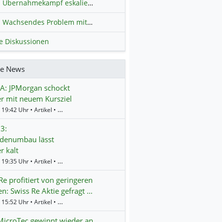
Übernahmekampf eskaliert: Wird die Commerzbank italienisch?
H
Wachsendes Problem mit kriminellen Kunden im Online-Handel
H
le Diskussionen
re News
A: JPMorgan schockt
r mit neuem Kursziel
Gestern 19:42 Uhr • Artikel • BörsenNEWS.de
3:
rdenumbau lässt
r kalt
Gestern 19:35 Uhr • Artikel • BörsenNEWS.de
Re profitiert von geringeren
n: Swiss Re Aktie gefragt …
Gestern 15:52 Uhr • Artikel • BörsenNEWS.de
icroTec gewinnt wieder an