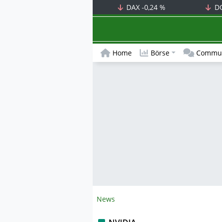
DAX
-0,24 %
D
Home
Börse
Commun
News