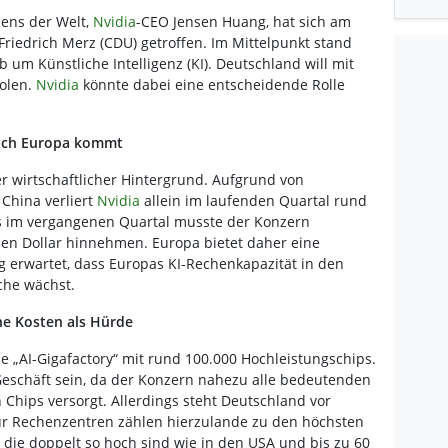
ens der Welt,
Nvidia
-CEO Jensen Huang, hat sich am
Friedrich Merz (CDU) getroffen. Im Mittelpunkt stand
um Künstliche Intelligenz (KI). Deutschland will mit
holen.
Nvidia
könnte dabei eine entscheidende Rolle
nach Europa kommt
er wirtschaftlicher Hintergrund. Aufgrund von
China verliert
Nvidia
allein im laufenden Quartal rund
its im vergangenen Quartal musste der Konzern
den Dollar hinnehmen. Europa bietet daher eine
g erwartet, dass Europas KI-Rechenkapazität in den
che wächst.
he Kosten als Hürde
e „AI-Gigafactory“ mit rund 100.000 Hochleistungschips.
 Geschäft sein, da der Konzern nahezu alle bedeutenden
 Chips versorgt. Allerdings steht Deutschland vor
ür Rechenzentren zählen hierzulande zu den höchsten
die doppelt so hoch sind wie in den USA und bis zu 60