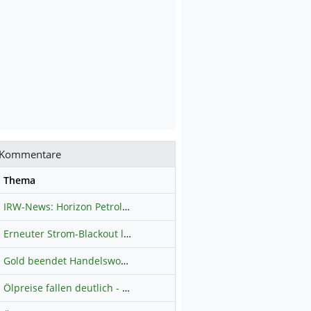
Kommentare
se
Thema
IRW-News: Horizon Petroleum Ltd. : Horizon Petroleum beginnt mit der Testförderung im Projekt Lachowice in Polen und schließt die Platzierung einer überzeichneten Wandelanleihe ab
Erneuter Strom-Blackout legt ganz Kuba lahm
Hauptdiskussion
Gold beendet Handelswoche mit Knall: Barrick Mining – Ist diese Aktie wieder ein Kauf?
Ölpreise fallen deutlich - Fortschritte zwischen USA und Iran belasten