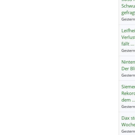
Schwun
gefrag
Leifhei
Verlus
fällt …
Ninte
Der Bl
Siemen
Rekord
dem 
Dax st
Wochen