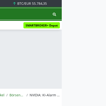
BTC/EUR
55.784,35
SMARTBROKER+ Depot
ikel
BörsenNEWS.de
NVIDIA: KI-Alarm im Kanzleramt: Was Nvidia wirklich plant