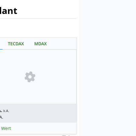
lant
TECDAX
MDAX
.
k.A.
A.
 Wert