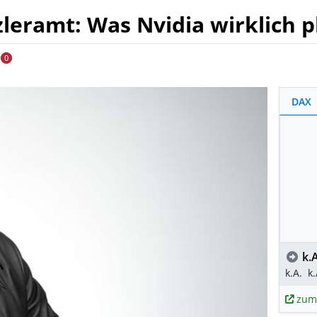
leramt: Was Nvidia wirklich p
0
DAX
k.A
k.A.
k.
zum