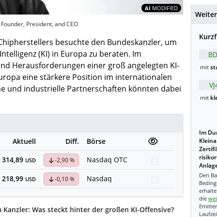
Inhalte teil
AI
MODIFIED
Weiter
 Founder, President, and CEO
Kurzf
 Chipherstellers besuchte den Bundeskanzler, um
ntelligenz (KI) in Europa zu beraten. Im
BD
und Herausforderungen einer groß angelegten KI-
mit
st
uropa eine stärkere Position im internationalen
VJ
he und industrielle Partnerschaften könnten dabei
mit
kl
Im Dur
Aktuell
Diff.
Börse
Kleina
Zertif
risiko
314,89
Nasdaq OTC
-2,90 %
Watchlist
USD
Anlage
Den Ba
218,99
Nasdaq
-0,10 %
Watchlist
USD
Beding
erhalte
die
wei
Emitten
 Kanzler: Was steckt hinter der großen KI-Offensive?
Laufzei