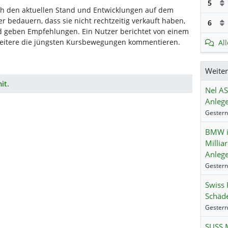
5
h den aktuellen Stand und Entwicklungen auf dem
r bedauern, dass sie nicht rechtzeitig verkauft haben,
6
d geben Empfehlungen. Ein Nutzer berichtet von einem
weitere die jüngsten Kursbewegungen kommentieren.
Al
Weite
it.
Nel AS
Anlege
BMW i
Millia
Anlege
Swiss 
Schäde
SUSS M