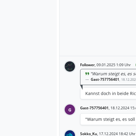
Follower
,
09.01.2025 1:09 Uhr
"Warum steigt es, es so
Gast-757756401
,
18.12.202
Kannst doch in beide Ri
Gast-757756401
,
18.12.2024 15:
G
"Warum steigt es, es soll
Sokko_Ku
,
17.12.2024 18:42 Uhr