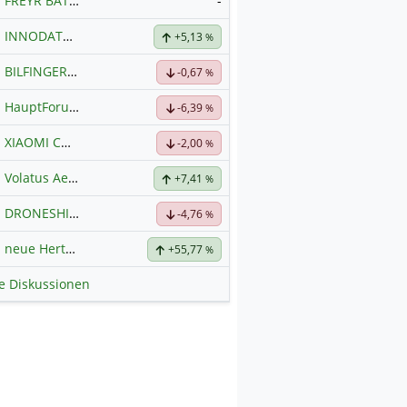
FREYR BATTERY
-
INNODATA
Hauptdiskussion
+5,13
%
BILFINGER
Hauptdiskussion
-0,67
%
HauptForum SK HYNIC
-6,39
%
XIAOMI CORP. CL.B
Hauptdiskussion
-2,00
%
Volatus Aerospace (Offener Austausch)
+7,41
%
DRONESHIELD LTD
Hauptdiskussion
-4,76
%
neue Hertz Aktie
+55,77
%
le Diskussionen