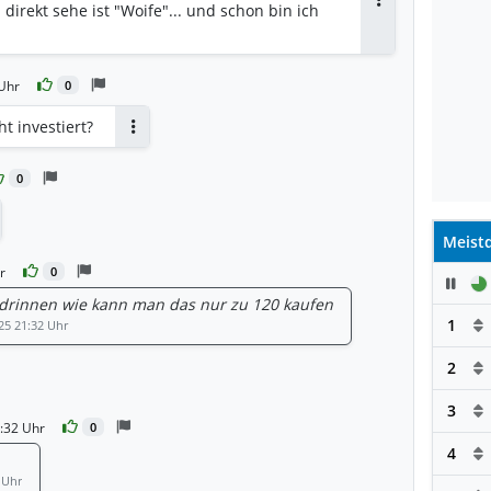
direkt sehe ist "Woife"... und schon bin ich
Antworten
Uhr
0
t investiert?
Antworten
0
tworten
Meistd
r
0
Pau
n drinnen wie kann man das nur zu 120 kaufen
1
25 21:32 Uhr
2
3
:32 Uhr
0
4
 Uhr