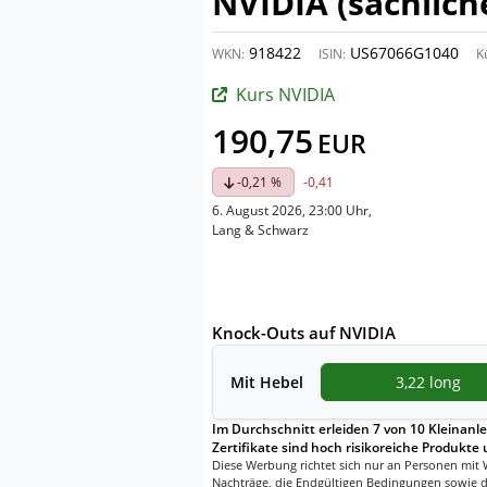
NVIDIA (sachlich
918422
US67066G1040
WKN:
ISIN:
K
Kurs NVIDIA
190,75
EUR
-0,21 %
-0,41
6. August 2026, 23:00 Uhr
,
Lang & Schwarz
Knock-Outs auf NVIDIA
Mit
Hebel
3,22 long
Im Durchschnitt erleiden 7 von 10 Kleinanle
Zertifikate sind hoch risikoreiche Produkte 
Diese Werbung richtet sich nur an Personen mit 
Nachträge, die Endgültigen Bedingungen sowie d