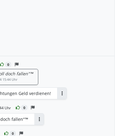
0
ll doch fallen"™️
4 15:44 Uhr
chtungen Geld verdienen!
Antworten
44 Uhr
0
 doch fallen"™️
Antworten
0