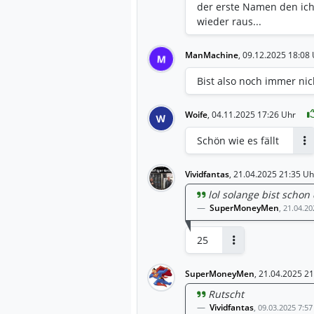
der erste Namen den ich 
wieder raus...
ManMachine
,
09.12.2025 18:08 
M
Bist also noch immer nich
Woife
,
04.11.2025 17:26 Uhr
W
Schön wie es fällt
An
Vividfantas
,
21.04.2025 21:35 Uh
lol solange bist scho
SuperMoneyMen
,
21.04.20
25
Antworten
SuperMoneyMen
,
21.04.2025 21
Rutscht
Vividfantas
,
09.03.2025 7:57