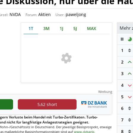
e Diskussion, nur über die Ha
NVDA
Aktien
paweljong
ürzel:
Forum:
User:
Mehr 
1T
3M
1J
5J
MAX
Pau
1
2
3
4
Werbung
5
5,62 short
6
gern Verluste beim Handel mit Turbo-Zertifikaten. Turbo-
7
und nicht für langfristige Anlagestrategien geeignet.
Wohn-/Geschäftssitz in Deutschland. Der jeweilige Basisprospekt, etwaige
8
as maßgebliche Basisinformationsblatt sind auf
www.dzbank-