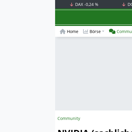
DAX
-0,24 %
D
Home
Börse
Commun
Community