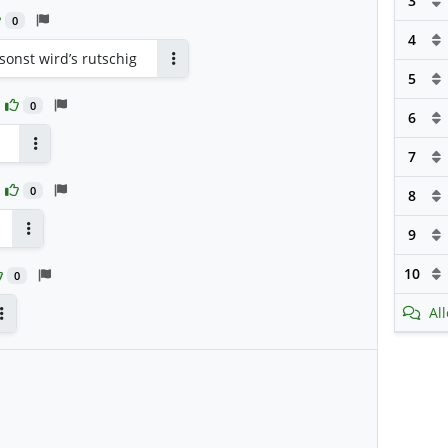
3
0
4
onst wird’s rutschig
Antworten
5
0
6
7
Antworten
0
8
9
Antworten
10
0
Al
Antworten