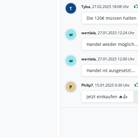
Tylsa
,
27.02.2025 18:08 Uhr
T
Die 120€ müssen halten s
wertlala
,
27.01.2025 12:24 Uhr
w
Handel wieder möglich…
wertlala
,
27.01.2025 12:00 Uhr
w
Handel ist ausgesetzt….
Philip7
,
15.01.2025 0:30 Uhr
P
Jetzt einkaufen 🔥👍