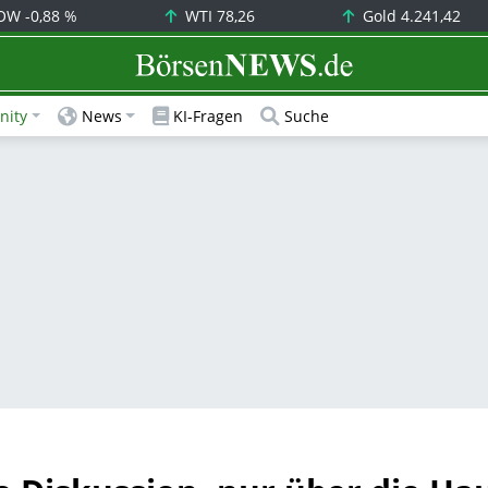
OW
-0,88 %
WTI
78,26
Gold
4.241,42
BörsenNEWS.de
ity
News
KI-Fragen
Suche