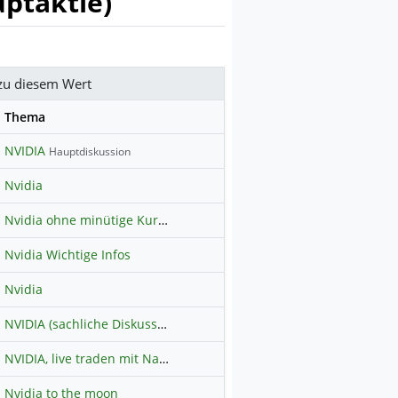
uptaktie)
zu diesem Wert
se
Thema
NVIDIA
Hauptdiskussion
Nvidia
Nvidia ohne minütige Kurskommentatoren
Nvidia Wichtige Infos
Nvidia
NVIDIA (sachliche Diskussion, nur über die Hauptaktie)
NVIDIA, live traden mit Nachweis über Profilbild
Nvidia to the moon