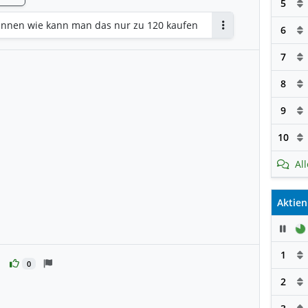
5
drinnen wie kann man das nur zu 120 kaufen
6
Antworten
7
8
9
10
Al
Aktien
Pau
1
0
2