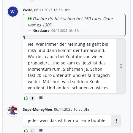
Woife
,
06.11.2025 16:56 Uhr
W
Dachte du bist schon bei 150 raus. Oder
war es 130?
Graduate
,
06.11.2025 16:48 Uhr
Ne. War immer der Meinung es geht bis
mk5 und dann kommt der turnaround.
Wurde ja auch bei Youtube von vielen
propagiert. Und so kam es. Jetzt ist das
Momentum rum. Sieht man ja. Schon
Antwor
fast 20 Euro unter ath und es fällt täglich
weiter. Mit short wird seitdem Kohle
verdient. Und andere schauen zu wie es
fällt und verkaufen nicht
1
SuperMoneyMen
,
06.11.2025 16:55 Uhr
jeder weis das ist hier nur eine bubble
Antworten
0