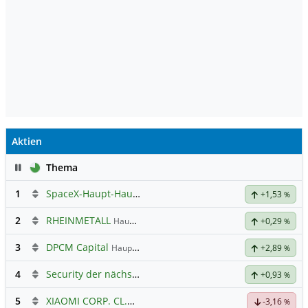
Aktien
Pause
Thema
1
SpaceX-Haupt-Hauptforum
+1,53
%
2
RHEINMETALL
Hauptdiskussion
+0,29
%
3
DPCM Capital
Hauptdiskussion
+2,89
%
4
Security der nächsten Generation
+0,93
%
5
XIAOMI CORP. CL.B
Hauptdiskussion
-3,16
%