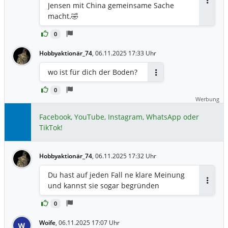
Jensen mit China gemeinsame Sache
Antwor
macht.🤣
0
Hobbyaktionär_74
,
06.11.2025 17:33 Uhr
wo ist für dich der Boden?
Antworten
0
Werbung
Facebook, YouTube, Instagram, WhatsApp oder
TikTok!
Hobbyaktionär_74
,
06.11.2025 17:32 Uhr
Du hast auf jeden Fall ne klare Meinung
und kannst sie sogar begründen
Antwor
0
Woife
,
06.11.2025 17:07 Uhr
W