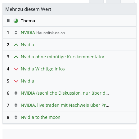
Mehr zu diesem Wert
Pause
Thema
1
NVIDIA
Hauptdiskussion
2
Nvidia
3
Nvidia ohne minütige Kurskommentatoren
4
Nvidia Wichtige Infos
5
Nvidia
6
NVIDIA (sachliche Diskussion, nur über die Hauptaktie)
7
NVIDIA, live traden mit Nachweis über Profilbild
8
Nvidia to the moon