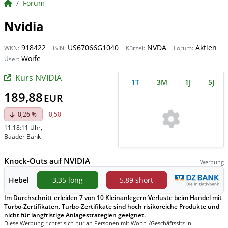
BörsenNEWS.de
Forum
Nvidia
918422
US67066G1040
NVDA
Aktien
WKN:
ISIN:
Kürzel:
Forum:
Woife
User:
Kurs NVIDIA
1T
3M
1J
5J
189,88
EUR
-0,26 %
-0,50
11:18:11 Uhr
,
Baader Bank
Knock-Outs auf NVIDIA
Werbung
Hebel
3,35 long
5,89 short
Im Durchschnitt erleiden 7 von 10 Kleinanlegern Verluste beim Handel mit
Turbo-Zertifikaten. Turbo-Zertifikate sind hoch risikoreiche Produkte und
nicht für langfristige Anlagestrategien geeignet.
Diese Werbung richtet sich nur an Personen mit Wohn-/Geschäftssitz in