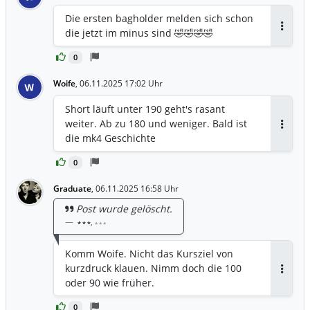
Die ersten bagholder melden sich schon
die jetzt im minus sind 🤣🤣🤣🤣
Antwor
0
Woife
,
06.11.2025 17:02 Uhr
W
Short läuft unter 190 geht's rasant
weiter. Ab zu 180 und weniger. Bald ist
Antwor
die mk4 Geschichte
0
Graduate
,
06.11.2025 16:58 Uhr
Post wurde gelöscht.
,
* * *
* * *
Komm Woife. Nicht das Kursziel von
kurzdruck klauen. Nimm doch die 100
Antwor
oder 90 wie früher.
0