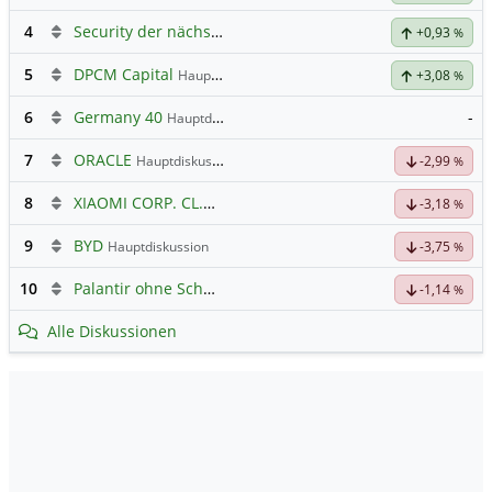
4
Security der nächsten Generation
+0,93
%
5
DPCM Capital
Hauptdiskussion
+3,08
%
6
Germany 40
-
Hauptdiskussion
7
ORACLE
Hauptdiskussion
-2,99
%
8
XIAOMI CORP. CL.B
Hauptdiskussion
-3,18
%
9
BYD
Hauptdiskussion
-3,75
%
10
Palantir ohne Schnickschnack
-1,14
%
Alle Diskussionen