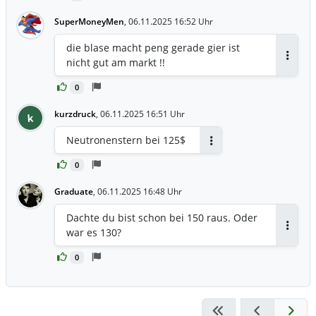
SuperMoneyMen
,
06.11.2025 16:52 Uhr
die blase macht peng gerade gier ist
nicht gut am markt !!
Antwor
0
kurzdruck
,
06.11.2025 16:51 Uhr
k
Neutronenstern bei 125$
Antworten
0
Graduate
,
06.11.2025 16:48 Uhr
Dachte du bist schon bei 150 raus. Oder
war es 130?
Antwor
0