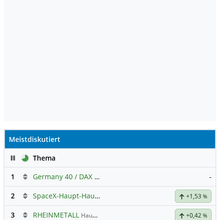
Meistdiskutiert
Pause
Thema
1
Germany 40 / DAX Prognose
-
2
SpaceX-Haupt-Hauptforum
+1,53
%
3
RHEINMETALL
Hauptdiskussion
+0,42
%