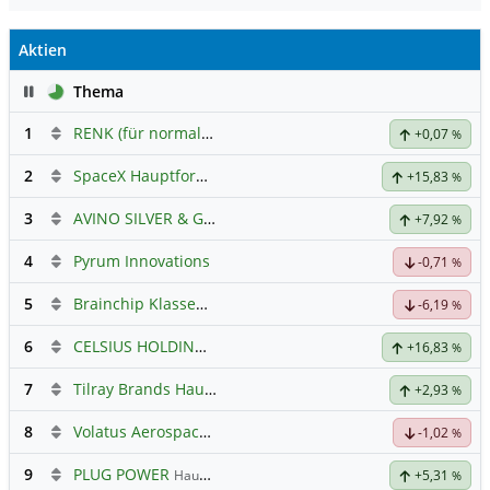
Aktien
Pause
Thema
1
RENK (für normale, sachliche Kommunikation!)
+0,07
%
2
SpaceX Hauptforum
+15,83
%
3
AVINO SILVER & GOLD MINES
Hauptdiskussion
+7,92
%
4
Pyrum Innovations
-0,71
%
5
Brainchip Klassengruppe
-6,19
%
6
CELSIUS HOLDINGS INC.
Hauptdiskussion
+16,83
%
7
Tilray Brands Hauptforum
+2,93
%
8
Volatus Aerospace (Offener Austausch)
-1,02
%
9
PLUG POWER
Hauptdiskussion
+5,31
%