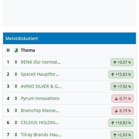
Meistdiskutiert
Pause
Thema
1
RENK (für normale, sachliche Kommunikation!)
+0,07
%
2
SpaceX Hauptforum
+15,83
%
3
AVINO SILVER & GOLD MINES
Hauptdiskussion
+7,92
%
4
Pyrum Innovations
-0,71
%
5
Brainchip Klassengruppe
-6,19
%
6
CELSIUS HOLDINGS INC.
Hauptdiskussion
+16,83
%
7
Tilray Brands Hauptforum
+2,93
%