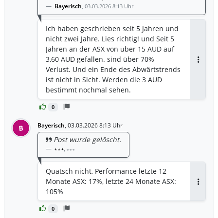
Bayerisch
,
03.03.2026 8:13 Uhr
Ich haben geschrieben seit 5 Jahren und
nicht zwei Jahre. Lies richtig! und Seit 5
Jahren an der ASX von über 15 AUD auf
3,60 AUD gefallen. sind über 70%
Antwor
Verlust. Und ein Ende des Abwärtstrends
ist nicht in Sicht. Werden die 3 AUD
bestimmt nochmal sehen.
0
Bayerisch
,
03.03.2026 8:13 Uhr
B
Post wurde gelöscht.
,
* * *
* * *
Quatsch nicht, Performance letzte 12
Monate ASX: 17%, letzte 24 Monate ASX:
Antwor
105%
0