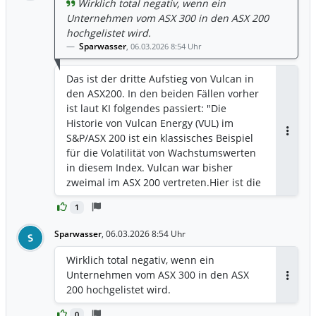
Wirklich total negativ, wenn ein
Unternehmen vom ASX 300 in den ASX 200
hochgelistet wird.
Sparwasser
,
06.03.2026 8:54 Uhr
Das ist der dritte Aufstieg von Vulcan in
den ASX200. In den beiden Fällen vorher
ist laut KI folgendes passiert: "Die
Historie von Vulcan Energy (VUL) im
S&P/ASX 200 ist ein klassisches Beispiel
Antwor
für die Volatilität von Wachstumswerten
in diesem Index. Vulcan war bisher
zweimal im ASX 200 vertreten. ​Hier ist die
detaillierte Auswertung der Aufnahmen
1
und der jeweiligen Kursentwicklung
nach drei Monaten: ​1. Die erste
Sparwasser
,
06.03.2026 8:54 Uhr
S
Aufnahme: September 2021 ​Dies war die
Phase des großen Lithium-Hypes. Vulcan
Wirklich total negativ, wenn ein
stieg aufgrund einer massiven Rallye in
Unternehmen vom ASX 300 in den ASX
den Index auf. ​Datum der Aufnahme: 20.
Antwor
200 hochgelistet wird.
September 2021 ​Kurs bei Aufnahme: ca.
15,50 AUD ​Kurs 3 Monate später
0