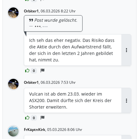
(Dezember 2021): ca. 10,50 AUD ​
Orbiter1
,
06.03.2026 8:22 Uhr
Entwicklung (-32 %): Nach der Aufnahme
kam es zu massiven Gewinnmitnahmen.
Post wurde gelöscht.
Zudem wurde die Aktie erstmals für
,
* * *
* * *
institutionelle Shorter "greifbar". Ein
kritischer Bericht eines Short-Sellers (J
Ich seh das eher negativ. Das Risiko dass
Capital) im Oktober 2021 verstärkte den
die Aktie durch den Aufwärtstrend fällt,
Abwärtstrend unmittelbar nach dem
der sich in den letzten 2 Jahren gebildet
Antwor
Index-Aufstieg. ​2. Der Wiederaufstieg:
hat, nimmt zu.
September 2024 ​Nachdem die Aktie
zwischenzeitlich aus dem Index gefallen
0
war (aufgrund des sinkenden
Orbiter1
,
06.03.2026 7:53 Uhr
Börsenwerts während des Lithium-
Bärenmarktes), gelang im September
Vulcan ist ab dem 23.03. wieder im
2024 die Rückkehr. ​Datum der Aufnahme:
ASX200. Damit dürfte sich der Kreis der
23. September 2024 ​Kurs bei Aufnahme:
Antwor
Shorter erweitern.
ca. 4,10 AUD ​Kurs 3 Monate später
(Dezember 2024): ca. 3,20 AUD ​
0
Entwicklung (-22 %): Auch hier zeigte
FrKäptnKirk
,
05.03.2026 8:06 Uhr
sich das "Index-Paradoxon". Während
der Kurs im Vorfeld der Aufnahme