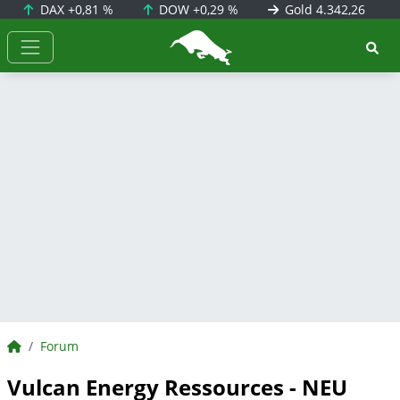
DAX
+0,81 %
DOW
+0,29 %
Gold
4.342,26
BörsenNEWS.de
BörsenNEWS.de
Forum
Vulcan Energy Ressources - NEU