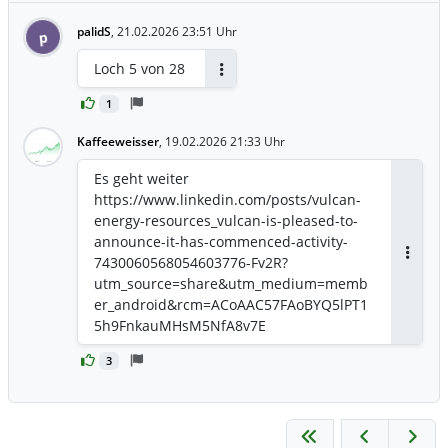
palidS
,
21.02.2026 23:51 Uhr
p
Loch 5 von 28
Antworten
1
Kaffeeweisser
,
19.02.2026 21:33 Uhr
Es geht weiter
https://www.linkedin.com/posts/vulcan-
energy-resources_vulcan-is-pleased-to-
announce-it-has-commenced-activity-
7430060568054603776-Fv2R?
Antwor
utm_source=share&utm_medium=memb
er_android&rcm=ACoAAC57FAoBYQ5lPT1
5h9FnkauMHsM5NfA8v7E
3