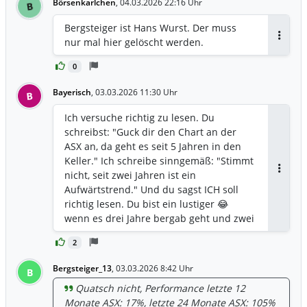
Börsenkarlchen
,
04.03.2026 22:16 Uhr
B
Bergsteiger ist Hans Wurst. Der muss
nur mal hier gelöscht werden.
Antwor
0
Bayerisch
,
03.03.2026 11:30 Uhr
B
Ich versuche richtig zu lesen. Du
schreibst: "Guck dir den Chart an der
ASX an, da geht es seit 5 Jahren in den
Keller." Ich schreibe sinngemäß: "Stimmt
nicht, seit zwei Jahren ist ein
Antwor
Aufwärtstrend." Und du sagst ICH soll
richtig lesen. Du bist ein lustiger 😂
wenn es drei Jahre bergab geht und zwei
Jahre wieder Berg auf. Kann man dann
2
sagen es ging 5 Jahre bergab? Evtl. liegt
es bei dir aber auch an Mathe und nicht
Bergsteiger_13
,
03.03.2026 8:42 Uhr
B
dem Lesen. Ich bin jetzt wieder ruhig.
Quatsch nicht, Performance letzte 12
Beschäftigte mich eigentlich nicht mit
Monate ASX: 17%, letzte 24 Monate ASX: 105%
User....