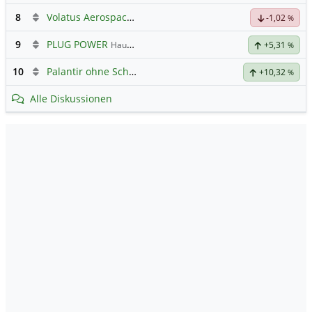
8
Volatus Aerospace (Offener Austausch)
-1,02
%
9
PLUG POWER
Hauptdiskussion
+5,31
%
10
Palantir ohne Schnickschnack
+10,32
%
Alle Diskussionen