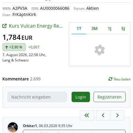
A2PV3A
AU0000066086
Aktien
WKN:
ISIN:
Forum:
FrKäptnKirk
User:
Kurs Vulcan Energy Resources
1T
3M
1J
5J
1,784
EUR
+3,90 %
+0,067
7. August 2026, 22:58 Uhr
,
Lang & Schwarz
Kommentare
2.699
Neu laden
Login
Registrieren
Orbiter1
,
06.03.2026 9:35 Uhr