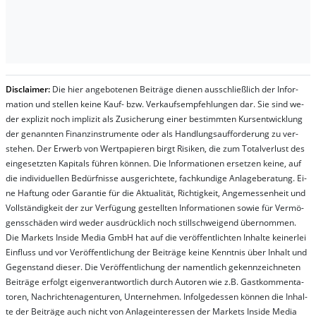
Dis­clai­mer:
Die hier an­ge­bo­te­nen Bei­trä­ge die­nen aus­schließ­lich der In­for­
ma­t­ion und stel­len kei­ne Kauf- bzw. Ver­kaufs­em­pfeh­lung­en dar. Sie sind we­
der ex­pli­zit noch im­pli­zit als Zu­sich­er­ung ei­ner be­stim­mt­en Kurs­ent­wick­lung
der ge­nan­nt­en Fi­nanz­in­stru­men­te oder als Handl­ungs­auf­for­der­ung zu ver­
steh­en. Der Er­werb von Wert­pa­pier­en birgt Ri­si­ken, die zum To­tal­ver­lust des
ein­ge­setz­ten Ka­pi­tals füh­ren kön­nen. Die In­for­ma­tion­en er­setz­en kei­ne, auf
die in­di­vi­du­el­len Be­dür­fnis­se aus­ge­rich­te­te, fach­kun­di­ge An­la­ge­be­ra­tung. Ei­
ne Haf­tung oder Ga­ran­tie für die Ak­tu­ali­tät, Rich­tig­keit, An­ge­mes­sen­heit und
Vol­lständ­ig­keit der zur Ver­fü­gung ge­stel­lt­en In­for­ma­tion­en so­wie für Ver­mö­
gens­schä­den wird we­der aus­drück­lich noch stil­lschwei­gend über­nom­men.
Die Mar­kets In­side Me­dia GmbH hat auf die ver­öf­fent­lich­ten In­hal­te kei­ner­lei
Ein­fluss und vor Ver­öf­fent­lich­ung der Bei­trä­ge kei­ne Ken­nt­nis über In­halt und
Ge­gen­stand die­ser. Die Ver­öf­fent­lich­ung der na­ment­lich ge­kenn­zeich­net­en
Bei­trä­ge er­folgt ei­gen­ver­ant­wort­lich durch Au­tor­en wie z.B. Gast­kom­men­ta­
tor­en, Nach­richt­en­ag­en­tur­en, Un­ter­neh­men. In­fol­ge­des­sen kön­nen die In­hal­
te der Bei­trä­ge auch nicht von An­la­ge­in­te­res­sen der Mar­kets In­side Me­dia