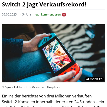
Switch 2 jagt Verkaufsrekord!
09.06.2025, 14:54 Uhr
Jetzt kommentieren:
0
In
AI
MODIFIED
© Symbolbild von Erik Mclean auf Unsplash
Ein Insider berichtet von drei Millionen verkauften
Switch-2-Konsolen innerhalb der ersten 24 Stunden – ein