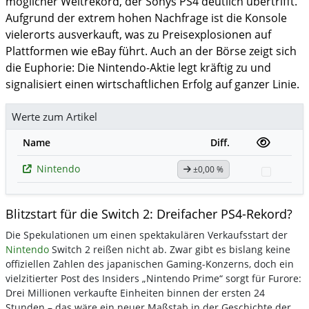
möglicher Weltrekord, der Sonys PS4 deutlich übertrifft.
Aufgrund der extrem hohen Nachfrage ist die Konsole
vielerorts ausverkauft, was zu Preisexplosionen auf
Plattformen wie eBay führt. Auch an der Börse zeigt sich
die Euphorie: Die Nintendo-Aktie legt kräftig zu und
signalisiert einen wirtschaftlichen Erfolg auf ganzer Linie.
Werte zum Artikel
Name
Diff.
Nintendo
±0,00 %
Watchli
Blitzstart für die Switch 2: Dreifacher PS4-Rekord?
Die Spekulationen um einen spektakulären Verkaufsstart der
Nintendo
Switch 2 reißen nicht ab. Zwar gibt es bislang keine
offiziellen Zahlen des japanischen Gaming-Konzerns, doch ein
vielzitierter Post des Insiders „Nintendo Prime“ sorgt für Furore:
Drei Millionen verkaufte Einheiten binnen der ersten 24
Stunden – das wäre ein neuer Maßstab in der Geschichte der