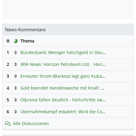
News-Kommentare
Pause
Thema
1
Bundesbank: Weniger Falschgeld in Deutschland
Hauptdi
2
IRW-News: Horizon Petroleum Ltd. : Horizon Petroleum beginnt mit der Testförderung im Projekt Lachowice in Polen und schließt die Platzierung einer überzeichneten Wandelanleihe ab
3
Erneuter Strom-Blackout legt ganz Kuba lahm
Hauptdiskus
4
Gold beendet Handelswoche mit Knall: Barrick Mining – Ist diese Aktie wieder ein Kauf?
5
Ölpreise fallen deutlich - Fortschritte zwischen USA und Iran belasten
6
Übernahmekampf eskaliert: Wird die Commerzbank italienisch?
Alle Diskussionen