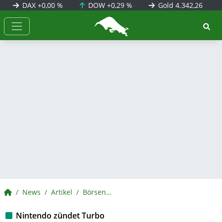
DAX
+0,00 %
DOW
+0,29 %
Gold
4.342,26
BörsenNEWS.de
BörsenNEWS.de
News
Artikel
BörsenNEWS.de
Nintendo zündet Turbo