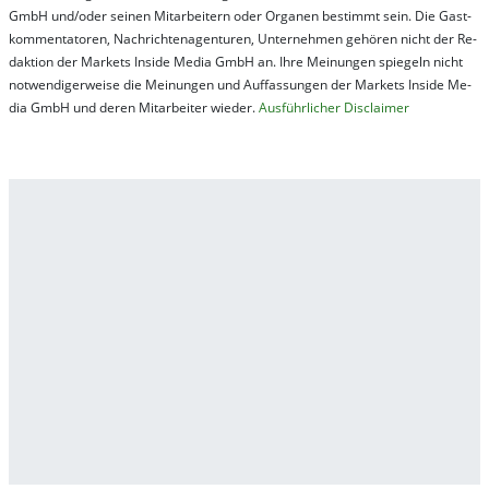
GmbH und/oder sei­nen Mit­ar­bei­tern oder Or­ga­nen be­stim­mt sein. Die Gast­
kom­men­ta­tor­en, Nach­rich­ten­ag­en­tur­en, Un­ter­neh­men ge­hör­en nicht der Re­
dak­tion der Mar­kets In­side Me­dia GmbH an. Ihre Mei­nung­en spie­geln nicht
not­wen­di­ger­wei­se die Mei­nung­en und Auf­fas­sung­en der Mar­kets In­side Me­
dia GmbH und de­ren Mit­ar­bei­ter wie­der.
Aus­führ­lich­er Dis­clai­mer