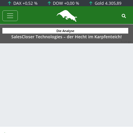
DAX
+0,52 %
DOW
+0,00 %
Gold
4.305,89
BörsenNEWS.de
Die Analyse
SalesCloser Technologies – der Hecht im Karpfenteich!
Anzeige