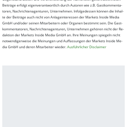
Bei­trä­ge er­folgt ei­gen­ver­ant­wort­lich durch Au­tor­en wie z.B. Gast­kom­men­ta­
tor­en, Nach­richt­en­ag­en­tur­en, Un­ter­neh­men. In­fol­ge­des­sen kön­nen die In­hal­
te der Bei­trä­ge auch nicht von An­la­ge­in­te­res­sen der Mar­kets In­side Me­dia
GmbH und/oder sei­nen Mit­ar­bei­tern oder Or­ga­nen be­stim­mt sein. Die Gast­
kom­men­ta­tor­en, Nach­rich­ten­ag­en­tur­en, Un­ter­neh­men ge­hör­en nicht der Re­
dak­tion der Mar­kets In­side Me­dia GmbH an. Ihre Mei­nung­en spie­geln nicht
not­wen­di­ger­wei­se die Mei­nung­en und Auf­fas­sung­en der Mar­kets In­side Me­
dia GmbH und de­ren Mit­ar­bei­ter wie­der.
Aus­führ­lich­er Dis­clai­mer