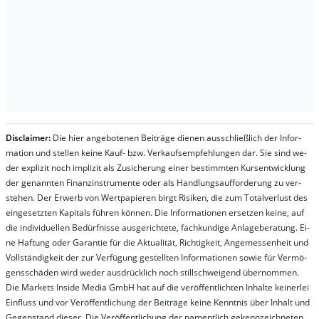
Dis­clai­mer:
Die hier an­ge­bo­te­nen Bei­trä­ge die­nen aus­schließ­lich der In­for­
ma­t­ion und stel­len kei­ne Kauf- bzw. Ver­kaufs­em­pfeh­lung­en dar. Sie sind we­
der ex­pli­zit noch im­pli­zit als Zu­sich­er­ung ei­ner be­stim­mt­en Kurs­ent­wick­lung
der ge­nan­nt­en Fi­nanz­in­stru­men­te oder als Handl­ungs­auf­for­der­ung zu ver­
steh­en. Der Er­werb von Wert­pa­pier­en birgt Ri­si­ken, die zum To­tal­ver­lust des
ein­ge­setz­ten Ka­pi­tals füh­ren kön­nen. Die In­for­ma­tion­en er­setz­en kei­ne, auf
die in­di­vi­du­el­len Be­dür­fnis­se aus­ge­rich­te­te, fach­kun­di­ge An­la­ge­be­ra­tung. Ei­
ne Haf­tung oder Ga­ran­tie für die Ak­tu­ali­tät, Rich­tig­keit, An­ge­mes­sen­heit und
Vol­lständ­ig­keit der zur Ver­fü­gung ge­stel­lt­en In­for­ma­tion­en so­wie für Ver­mö­
gens­schä­den wird we­der aus­drück­lich noch stil­lschwei­gend über­nom­men.
Die Mar­kets In­side Me­dia GmbH hat auf die ver­öf­fent­lich­ten In­hal­te kei­ner­lei
Ein­fluss und vor Ver­öf­fent­lich­ung der Bei­trä­ge kei­ne Ken­nt­nis über In­halt und
Ge­gen­stand die­ser. Die Ver­öf­fent­lich­ung der na­ment­lich ge­kenn­zeich­net­en