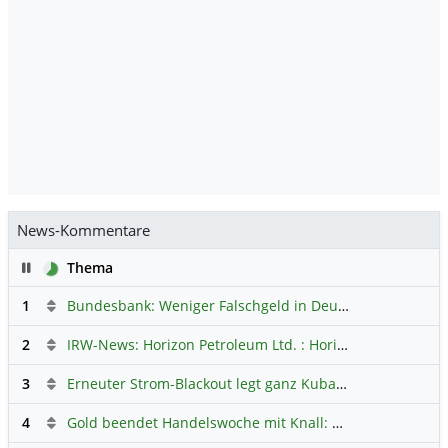
News-Kommentare
Pause
Thema
1
Bundesbank: Weniger Falschgeld in Deutschland
Hauptdi
2
IRW-News: Horizon Petroleum Ltd. : Horizon Petroleum beginnt mit der Testförderung im Projekt Lachowice in Polen und schließt die Platzierung einer überzeichneten Wandelanleihe ab
3
Erneuter Strom-Blackout legt ganz Kuba lahm
Hauptdiskus
4
Gold beendet Handelswoche mit Knall: Barrick Mining – Ist diese Aktie wieder ein Kauf?