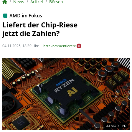
BörsenNEWS.de
News
Artikel
BörsenNEWS.de
AMD im Fokus
Liefert der Chip-Riese
jetzt die Zahlen?
04.11.2025, 18:39 Uhr
Jetzt kommentieren:
0
In
AI
MODIFIED