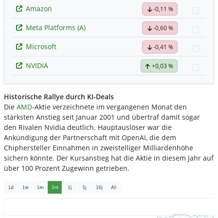
Amazon
-0,11 %
Watc
Meta Platforms (A)
-0,60 %
Watc
Microsoft
-0,41 %
Watc
NVIDIA
+0,03 %
Watc
Historische Rallye durch KI-Deals
Die
AMD
-Aktie verzeichnete im vergangenen Monat den
stärksten Anstieg seit Januar 2001 und übertraf damit sogar
den Rivalen Nvidia deutlich. Hauptauslöser war die
Ankündigung der Partnerschaft mit OpenAI, die dem
Chiphersteller Einnahmen in zweistelliger Milliardenhöhe
sichern könnte. Der Kursanstieg hat die Aktie in diesem Jahr auf
über 100 Prozent Zugewinn getrieben.