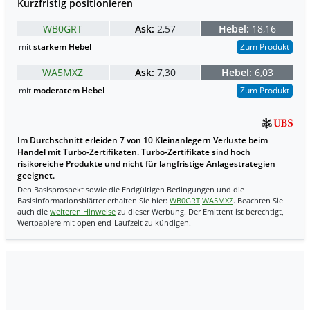
Kurzfristig positionieren
WB0GRT
Ask:
2,57
Hebel:
18,16
mit
starkem Hebel
Zum Produkt
WA5MXZ
Ask:
7,30
Hebel:
6,03
mit
moderatem Hebel
Zum Produkt
Im Durchschnitt erleiden 7 von 10 Kleinanlegern Verluste beim
Handel mit Turbo-Zertifikaten. Turbo-Zertifikate sind hoch
risikoreiche Produkte und nicht für langfristige Anlagestrategien
geeignet.
Den Basisprospekt sowie die Endgültigen Bedingungen und die
Basisinformationsblätter erhalten Sie hier:
WB0GRT
WA5MXZ
. Beachten Sie
auch die
weiteren Hinweise
zu dieser Werbung. Der Emittent ist berechtigt,
Wertpapiere mit open end-Laufzeit zu kündigen.