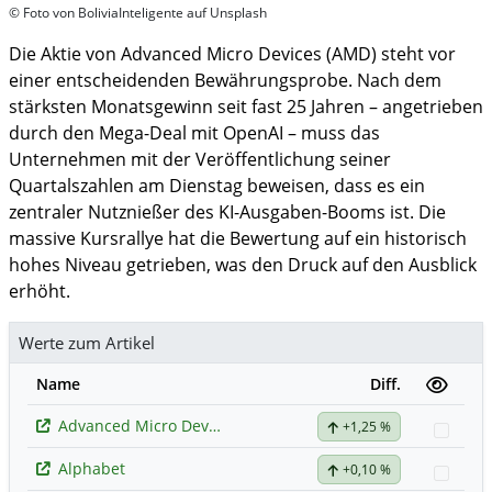
© Foto von BoliviaInteligente auf Unsplash
Die Aktie von Advanced Micro Devices (AMD) steht vor
einer entscheidenden Bewährungsprobe. Nach dem
stärksten Monatsgewinn seit fast 25 Jahren – angetrieben
durch den Mega-Deal mit OpenAI – muss das
Unternehmen mit der Veröffentlichung seiner
Quartalszahlen am Dienstag beweisen, dass es ein
zentraler Nutznießer des KI-Ausgaben-Booms ist. Die
massive Kursrallye hat die Bewertung auf ein historisch
hohes Niveau getrieben, was den Druck auf den Ausblick
erhöht.
Werte zum Artikel
Name
Diff.
Advanced Micro Devices
+1,25 %
Watc
Alphabet
+0,10 %
Watc