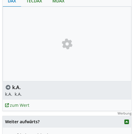
DAX
TECDAX
MDAX
k.A.
k.A.
k.A.
zum Wert
Werbung
Weiter aufwärts?