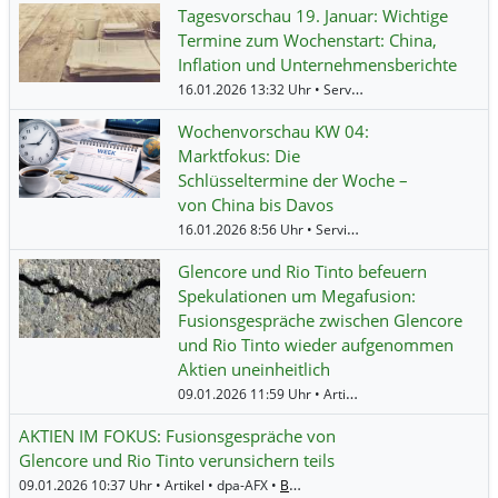
Tagesvorschau 19. Januar: Wichtige
Termine zum Wochenstart: China,
Inflation und Unternehmensberichte
16.01.2026 13:32 Uhr • Service • BörsenNEWS.de •
Wochenvorschau KW 04:
Marktfokus: Die
Schlüsseltermine der Woche –
von China bis Davos
16.01.2026 8:56 Uhr • Service • BörsenNEWS.de •
B
Glencore und Rio Tinto befeuern
Spekulationen um Megafusion:
Fusionsgespräche zwischen Glencore
und Rio Tinto wieder aufgenommen
Aktien uneinheitlich
09.01.2026 11:59 Uhr • Artikel • BörsenNEWS.de •
B
AKTIEN IM FOKUS: Fusionsgespräche von
Glencore und Rio Tinto verunsichern teils
09.01.2026 10:37 Uhr • Artikel • dpa-AFX •
BHP Group