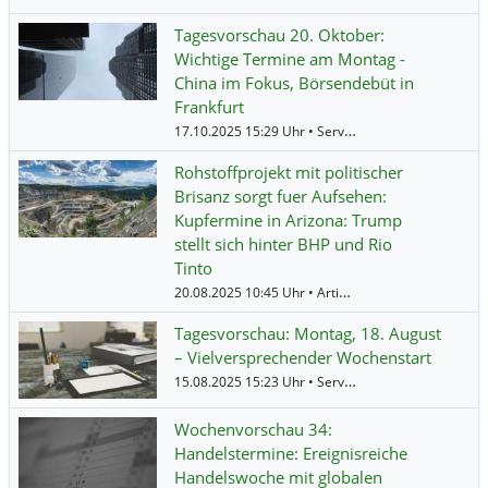
Tagesvorschau 20. Oktober:
Wichtige Termine am Montag -
China im Fokus, Börsendebüt in
Frankfurt
17.10.2025 15:29 Uhr • Service • BörsenNEWS.de •
Rohstoffprojekt mit politischer
Brisanz sorgt fuer Aufsehen:
Kupfermine in Arizona: Trump
stellt sich hinter BHP und Rio
Tinto
20.08.2025 10:45 Uhr • Artikel • BörsenNEWS.de •
B
Tagesvorschau: Montag, 18. August
– Vielversprechender Wochenstart
15.08.2025 15:23 Uhr • Service • BörsenNEWS.de •
Wochenvorschau 34:
Handelstermine: Ereignisreiche
Handelswoche mit globalen