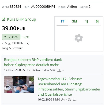
850524
AU000000BHP4
Aktien
2
WKN:
ISIN:
News:
Seite:
Kurs BHP Group
1T
3M
1J
5J
39,00
EUR
+2,38 %
+0,91
7. Aug, 23:00:06 Uhr,
Lang & Schwarz
Bergbaukonzern BHP verdient dank
hoher Kupferpreise deutlich mehr
17.02.2026 8:55 Uhr • Artikel • dpa-AFX •
BHP Group
Tagesvorschau 17. Februar:
Börsenhandel am Dienstag:
Inflationszahlen, Stimmungsbarometer
und Quartalsberichte
16.02.2026 14:10 Uhr • Service • BörsenNEWS.de •