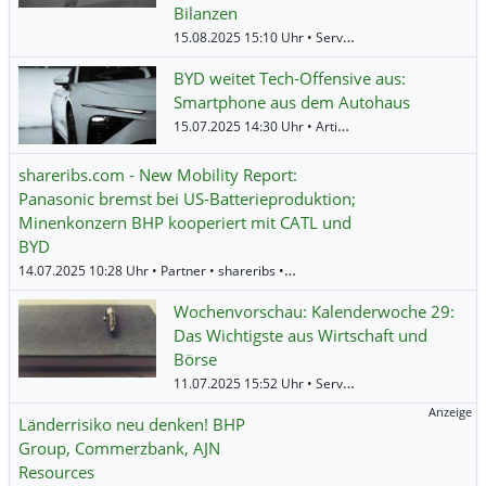
Bilanzen
15.08.2025 15:10 Uhr • Service • BörsenNEWS.de •
BYD weitet Tech-Offensive aus:
Smartphone aus dem Autohaus
15.07.2025 14:30 Uhr • Artikel • BörsenNEWS.de •
B
shareribs.com - New Mobility Report:
Panasonic bremst bei US-Batterieproduktion;
Minenkonzern BHP kooperiert mit CATL und
BYD
14.07.2025 10:28 Uhr • Partner • shareribs •
BHP Group
,
Nano One Materials
Wochenvorschau: Kalenderwoche 29:
Das Wichtigste aus Wirtschaft und
Börse
11.07.2025 15:52 Uhr • Service • BörsenNEWS.de •
Anzeige
Länderrisiko neu denken! BHP
Group, Commerzbank, AJN
Resources