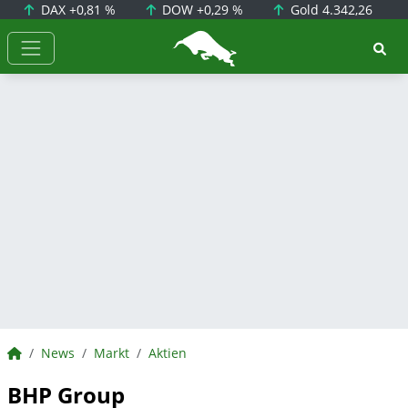
DAX
+0,81 %
DOW
+0,29 %
Gold
4.342,26
BörsenNEWS.de
BörsenNEWS.de
News
Markt
Aktien
BHP Group