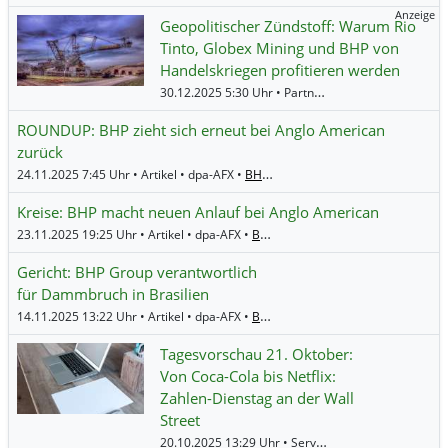
Anzeige
Geopolitischer Zündstoff: Warum Rio
Tinto, Globex Mining und BHP von
Handelskriegen profitieren werden
30.12.2025 5:30 Uhr • Partner • Kapitalerhöhungen.de •
ROUNDUP: BHP zieht sich erneut bei Anglo American
zurück
24.11.2025 7:45 Uhr • Artikel • dpa-AFX •
BHP Group
Kreise: BHP macht neuen Anlauf bei Anglo American
23.11.2025 19:25 Uhr • Artikel • dpa-AFX •
BHP Group
Gericht: BHP Group verantwortlich
für Dammbruch in Brasilien
14.11.2025 13:22 Uhr • Artikel • dpa-AFX •
BHP Group
Tagesvorschau 21. Oktober:
Von Coca-Cola bis Netflix:
Zahlen-Dienstag an der Wall
Street
20.10.2025 13:29 Uhr • Service • BörsenNEWS.de •