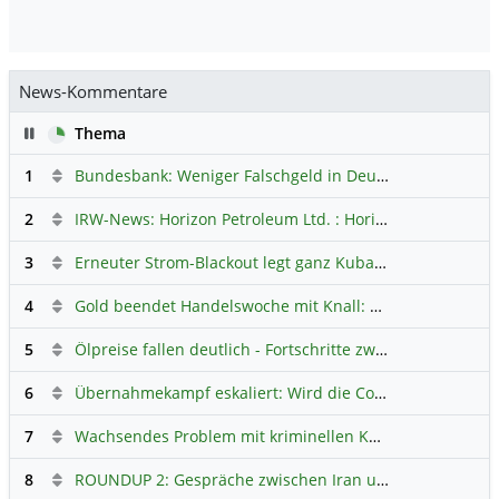
News-Kommentare
Pause
Thema
1
Bundesbank: Weniger Falschgeld in Deutschland
Hauptdi
2
IRW-News: Horizon Petroleum Ltd. : Horizon Petroleum beginnt mit der Testförderung im Projekt Lachowice in Polen und schließt die Platzierung einer überzeichneten Wandelanleihe ab
3
Erneuter Strom-Blackout legt ganz Kuba lahm
Hauptdiskus
4
Gold beendet Handelswoche mit Knall: Barrick Mining – Ist diese Aktie wieder ein Kauf?
5
Ölpreise fallen deutlich - Fortschritte zwischen USA und Iran belasten
6
Übernahmekampf eskaliert: Wird die Commerzbank italienisch?
7
Wachsendes Problem mit kriminellen Kunden im Online-Handel
8
ROUNDUP 2: Gespräche zwischen Iran und USA starten - Vance optimistisch