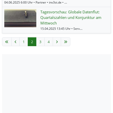
04.06.2025 6:00 Uhr • Partner • inv3st.de •
Commerzbank
,
BHP Group
Tagesvorschau: Globale Datenflut:
Quartalszahlen und Konjunktur am
Mittwoch
15.04.2025 13:45 Uhr • Service • BörsenNEWS.de •
1
2
3
4