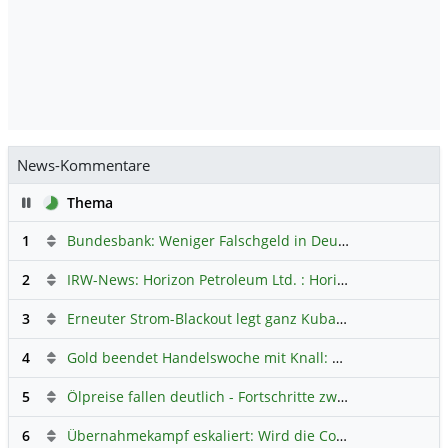
News-Kommentare
Pause
Thema
1
Bundesbank: Weniger Falschgeld in Deutschland
Hauptdi
2
IRW-News: Horizon Petroleum Ltd. : Horizon Petroleum beginnt mit der Testförderung im Projekt Lachowice in Polen und schließt die Platzierung einer überzeichneten Wandelanleihe ab
3
Erneuter Strom-Blackout legt ganz Kuba lahm
Hauptdiskus
4
Gold beendet Handelswoche mit Knall: Barrick Mining – Ist diese Aktie wieder ein Kauf?
5
Ölpreise fallen deutlich - Fortschritte zwischen USA und Iran belasten
6
Übernahmekampf eskaliert: Wird die Commerzbank italienisch?