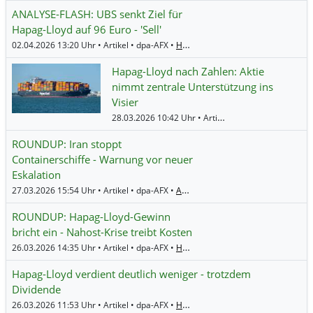
ANALYSE-FLASH: UBS senkt Ziel für
Hapag-Lloyd auf 96 Euro - 'Sell'
02.04.2026 13:20 Uhr • Artikel • dpa-AFX •
Hapag-Lloyd
Hapag-Lloyd nach Zahlen: Aktie
nimmt zentrale Unterstützung ins
Visier
28.03.2026 10:42 Uhr • Artikel • BörsenNEWS.de •
H
ROUNDUP: Iran stoppt
Containerschiffe - Warnung vor neuer
Eskalation
27.03.2026 15:54 Uhr • Artikel • dpa-AFX •
A.P. Moeller - Maersk (B)
,
Hapag-Ll
ROUNDUP: Hapag-Lloyd-Gewinn
bricht ein - Nahost-Krise treibt Kosten
26.03.2026 14:35 Uhr • Artikel • dpa-AFX •
Hamburger Hafen und Logistik
,
Ha
Hapag-Lloyd verdient deutlich weniger - trotzdem
Dividende
26.03.2026 11:53 Uhr • Artikel • dpa-AFX •
Hapag-Lloyd