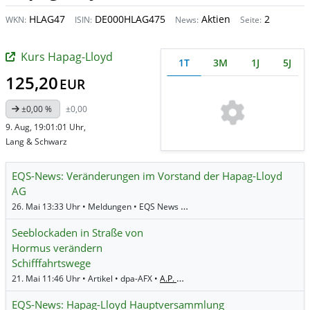
HLAG47
DE000HLAG475
Aktien
2
WKN:
ISIN:
News:
Seite:
Kurs Hapag-Lloyd
1T
3M
1J
5J
125,20
EUR
±0,00 %
±0,00
9. Aug, 19:01:01 Uhr,
Lang & Schwarz
EQS-News: Veränderungen im Vorstand der Hapag-Lloyd
AG
26. Mai 13:33 Uhr • Meldungen • EQS News •
Hapag-Lloyd
Seeblockaden in Straße von
Hormus verändern
Schifffahrtswege
21. Mai 11:46 Uhr • Artikel • dpa-AFX •
A.P. Moeller - Maersk (B)
,
Hapag-Lloyd
EQS-News: Hapag-Lloyd Hauptversammlung