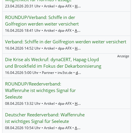
23.04.2026 20:31 Uhr • Artikel • dpa-AFX •
Hapag-Lloyd
ROUNDUP/Verband: Schiffe in der
Golfregion werden weiter versichert
16.04.2026 18:41 Uhr • Artikel • dpa-AFX •
A.P. Moeller - Maersk (B)
,
Hapag-Ll
Verband: Schiffe in der Golfregion werden weiter versichert
16.04.2026 14:52 Uhr • Artikel • dpa-AFX •
Hapag-Lloyd
Anzeige
Die Krise als Weckruf: dynaCERT, Hapag-Lloyd
und Brookfield im Fokus der Dekarbonisierung
16.04.2026 5:00 Uhr • Partner • inv3st.de •
dynaCERT
,
Hapag-Lloyd
ROUNDUP/Reederverband:
Waffenruhe ist wichtiges Signal für
Seeleute
08.04.2026 13:32 Uhr • Artikel • dpa-AFX •
Hapag-Lloyd
,
TUI
Deutscher Reederverband: Waffenruhe
ist wichtiges Signal für Seeleute
08.04.2026 10:54 Uhr • Artikel • dpa-AFX •
A.P. Moeller - Maersk (B)
,
Hapag-Ll