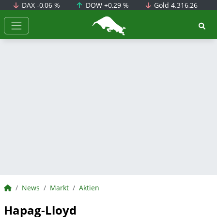
DAX
-0,06 %
DOW
+0,29 %
Gold
4.316,26
BörsenNEWS.de
BörsenNEWS.de
News
Markt
Aktien
Hapag-Lloyd