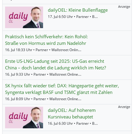
Anzeige
dailyOEL: Kleine Bullenflagge
17. Jul 6:50 Uhr • Partner • BNP Paribas •
Öl (Brent)
Praktisch kein Schiffverkehr: Kein Rohöl:
Straße von Hormus wird zum Nadelöhr
16. Jul 18:33 Uhr • Partner • Wallstreet Online •
Öl (Brent)
,
Öl (WTI)
Erste US-LNG-Ladung seit 2025: US-Gas erreicht
China – doch landet die Ladung wirklich im Netz?
16. Jul 9:33 Uhr • Partner • Wallstreet Online •
Öl (Brent)
,
Öl (WTI)
SK hynix fällt wieder tief: DAX: Hängepartie geht weiter,
Syngenta verklagt BASF und TSMC glänzt mit Zahlen
16. Jul 8:09 Uhr • Partner • Wallstreet Online •
Evotec
,
Vossloh
,
DAX
,
Nikkei 22
Anzeige
dailyOEL: Auf höherem
Kursniveau behauptet
16. Jul 6:30 Uhr • Partner • BNP Paribas •
Öl (Brent)