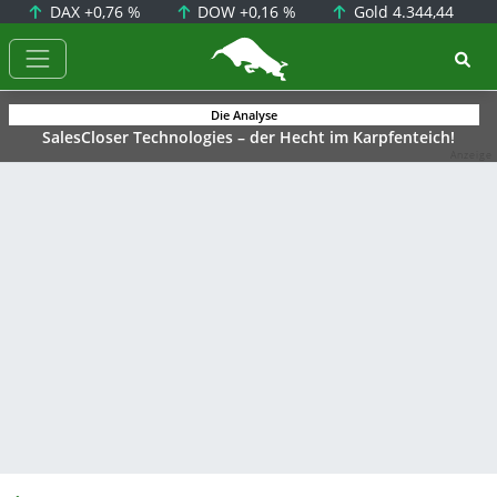
DAX
+0,76 %
DOW
+0,16 %
Gold
4.344,44
BörsenNEWS.de
Die Analyse
SalesCloser Technologies – der Hecht im Karpfenteich!
Anzeige