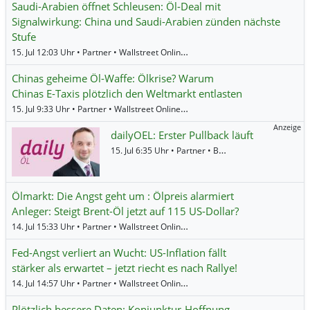
Saudi-Arabien öffnet Schleusen: Öl-Deal mit
Signalwirkung: China und Saudi-Arabien zünden nächste
Stufe
15. Jul 12:03 Uhr • Partner • Wallstreet Online •
Öl (Brent)
,
Öl (WTI)
Chinas geheime Öl-Waffe: Ölkrise? Warum
Chinas E-Taxis plötzlich den Weltmarkt entlasten
15. Jul 9:33 Uhr • Partner • Wallstreet Online •
Öl (Brent)
,
Öl (WTI)
Anzeige
dailyOEL: Erster Pullback läuft
15. Jul 6:35 Uhr • Partner • BNP Paribas •
Öl (Brent)
Ölmarkt: Die Angst geht um : Ölpreis alarmiert
Anleger: Steigt Brent-Öl jetzt auf 115 US-Dollar?
14. Jul 15:33 Uhr • Partner • Wallstreet Online •
Exxon Mobil
,
Chevron Corpora
Fed-Angst verliert an Wucht: US-Inflation fällt
stärker als erwartet – jetzt riecht es nach Rallye!
14. Jul 14:57 Uhr • Partner • Wallstreet Online •
US Tech 100
,
Öl (Brent)
,
Öl (WT
Plötzlich bessere Daten: Konjunktur-Hoffnung