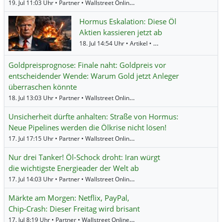
19. Jul 11:03 Uhr • Partner • Wallstreet Online •
Hecla Mining
,
Pan American Si
Hormus Eskalation: Diese Öl
Aktien kassieren jetzt ab
18. Jul 14:54 Uhr • Artikel • BörsenNEWS.de •
Chevr
Goldpreisprognose: Finale naht: Goldpreis vor
entscheidender Wende: Warum Gold jetzt Anleger
überraschen könnte
18. Jul 13:03 Uhr • Partner • Wallstreet Online •
Newmont Corporation
,
Agnico
Unsicherheit dürfte anhalten: Straße von Hormus:
Neue Pipelines werden die Ölkrise nicht lösen!
17. Jul 17:15 Uhr • Partner • Wallstreet Online •
Öl (Brent)
,
Öl (WTI)
Nur drei Tanker! Öl-Schock droht: Iran würgt
die wichtigste Energieader der Welt ab
17. Jul 14:03 Uhr • Partner • Wallstreet Online •
Öl (Brent)
,
Öl (WTI)
Märkte am Morgen: Netflix, PayPal,
Chip-Crash: Dieser Freitag wird brisant
17. Jul 8:19 Uhr • Partner • Wallstreet Online •
Micron Technology
,
STMicroele