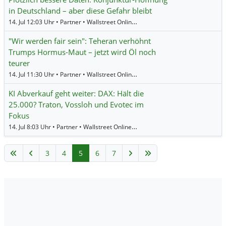
in Deutschland – aber diese Gefahr bleibt
14. Jul 12:03 Uhr • Partner • Wallstreet Online •
Öl (Brent)
,
Öl (WTI)
,
EUR/USD
"Wir werden fair sein": Teheran verhöhnt
Trumps Hormus-Maut – jetzt wird Öl noch
teurer
14. Jul 11:30 Uhr • Partner • Wallstreet Online •
Öl (Brent)
,
Erdgas
,
Öl (WTI)
KI Abverkauf geht weiter: DAX: Hält die
25.000? Traton, Vossloh und Evotec im
Fokus
14. Jul 8:03 Uhr • Partner • Wallstreet Online •
Evotec
,
Vossloh
,
DAX
,
Nikkei 22
3
4
5
6
7