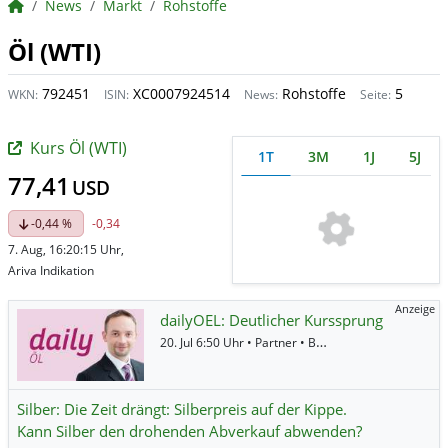
BörsenNEWS.de
News
Markt
Rohstoffe
Öl (WTI)
792451
XC0007924514
Rohstoffe
5
WKN:
ISIN:
News:
Seite:
Kurs Öl (WTI)
1T
3M
1J
5J
77,41
USD
-0,44 %
-0,34
7. Aug, 16:20:15 Uhr,
Ariva Indikation
Anzeige
dailyOEL: Deutlicher Kurssprung
20. Jul 6:50 Uhr • Partner • BNP Paribas •
Öl (Brent)
Silber: Die Zeit drängt: Silberpreis auf der Kippe.
Kann Silber den drohenden Abverkauf abwenden?