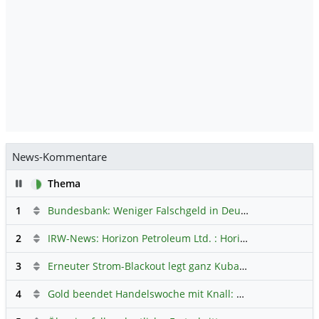
News-Kommentare
Pause
Thema
1
Bundesbank: Weniger Falschgeld in Deutschland
Hauptdi
2
IRW-News: Horizon Petroleum Ltd. : Horizon Petroleum beginnt mit der Testförderung im Projekt Lachowice in Polen und schließt die Platzierung einer überzeichneten Wandelanleihe ab
3
Erneuter Strom-Blackout legt ganz Kuba lahm
Hauptdiskus
4
Gold beendet Handelswoche mit Knall: Barrick Mining – Ist diese Aktie wieder ein Kauf?