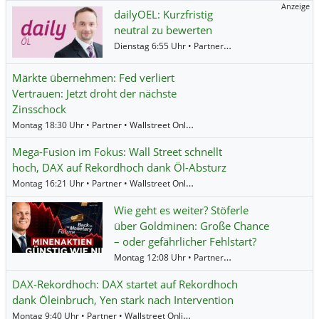
Anzeige
dailyOEL: Kurzfristig
neutral zu bewerten
Dienstag 6:55 Uhr • Partner • BNP Paribas •
Öl (Bre
Märkte übernehmen: Fed verliert
Vertrauen: Jetzt droht der nächste
Zinsschock
Montag 18:30 Uhr • Partner • Wallstreet Online •
Öl (Brent)
,
Öl (WTI)
,
iShares 
Mega-Fusion im Fokus: Wall Street schnellt
hoch, DAX auf Rekordhoch dank Öl-Absturz
Montag 16:21 Uhr • Partner • Wallstreet Online •
BMW
,
RWE
,
Mercedes-Benz
Wie geht es weiter? Stöferle
über Goldminen: Große Chance
– oder gefährlicher Fehlstart?
Montag 12:08 Uhr • Partner • MediaFeed •
Silber
,
Öl
DAX-Rekordhoch: DAX startet auf Rekordhoch
dank Öleinbruch, Yen stark nach Intervention
Montag 9:40 Uhr • Partner • Wallstreet Online •
Advanced Micro Devices
,
Sam