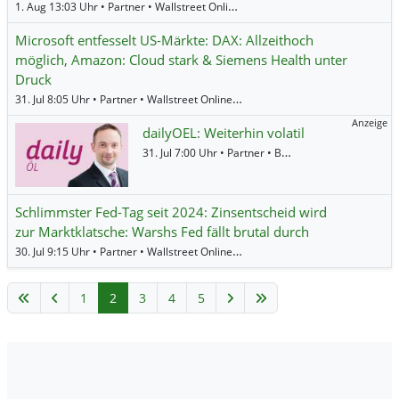
1. Aug 13:03 Uhr • Partner • Wallstreet Online •
Newmont Corporation
,
Agnico
Microsoft entfesselt US-Märkte: DAX: Allzeithoch
möglich, Amazon: Cloud stark & Siemens Health unter
Druck
31. Jul 8:05 Uhr • Partner • Wallstreet Online •
Apple
,
Amazon
,
DAX
,
Nikkei 22
Anzeige
dailyOEL: Weiterhin volatil
31. Jul 7:00 Uhr • Partner • BNP Paribas •
Öl (Brent)
Schlimmster Fed-Tag seit 2024: Zinsentscheid wird
zur Marktklatsche: Warshs Fed fällt brutal durch
30. Jul 9:15 Uhr • Partner • Wallstreet Online •
Dow Jones
,
US Tech 100
,
Öl (Br
1
2
3
4
5