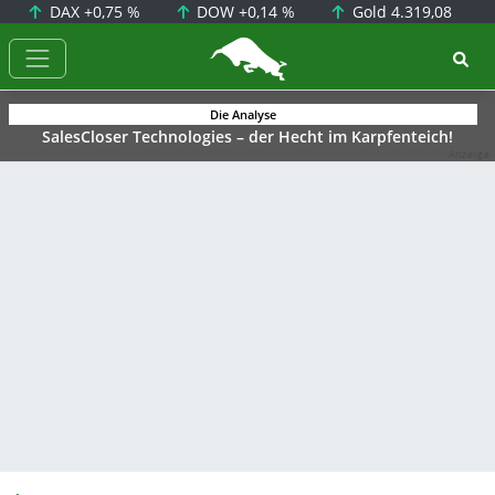
DAX
+0,75 %
DOW
+0,14 %
Gold
4.319,08
BörsenNEWS.de
Die Analyse
SalesCloser Technologies – der Hecht im Karpfenteich!
Anzeige