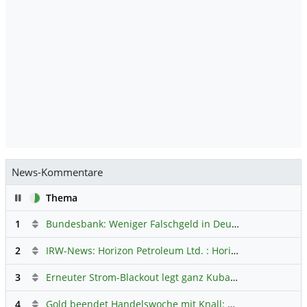
News-Kommentare
Pause
Thema
1
Bundesbank: Weniger Falschgeld in Deutschland
Hauptdi
2
IRW-News: Horizon Petroleum Ltd. : Horizon Petroleum beginnt mit der Testförderung im Projekt Lachowice in Polen und schließt die Platzierung einer überzeichneten Wandelanleihe ab
3
Erneuter Strom-Blackout legt ganz Kuba lahm
Hauptdiskus
4
Gold beendet Handelswoche mit Knall: Barrick Mining – Ist diese Aktie wieder ein Kauf?