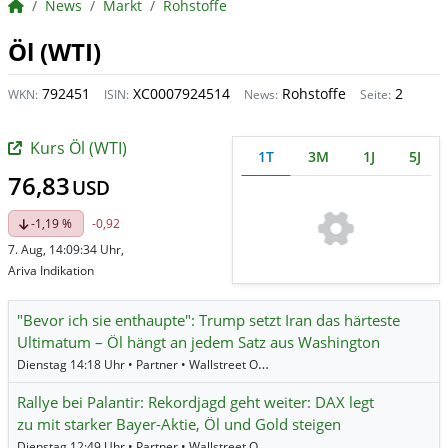
BörsenNEWS.de
News
Markt
Rohstoffe
Öl (WTI)
792451
XC0007924514
Rohstoffe
2
WKN:
ISIN:
News:
Seite:
Kurs Öl (WTI)
1T
3M
1J
5J
76,83
USD
-1,19 %
-0,92
7. Aug, 14:09:34 Uhr,
Ariva Indikation
"Bevor ich sie enthaupte": Trump setzt Iran das härteste
Ultimatum – Öl hängt an jedem Satz aus Washington
Dienstag 14:18 Uhr • Partner • Wallstreet Online •
Dow Jones
,
US Tech 100
,
Öl
Rallye bei Palantir: Rekordjagd geht weiter: DAX legt
zu mit starker Bayer-Aktie, Öl und Gold steigen
Dienstag 12:49 Uhr • Partner • Wallstreet Online •
Fresenius Medical Care
,
R