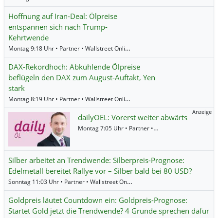
Hoffnung auf Iran-Deal: Ölpreise
entspannen sich nach Trump-
Kehrtwende
Montag 9:18 Uhr • Partner • Wallstreet Online •
Öl (Brent)
,
Öl (WTI)
DAX-Rekordhoch: Abkühlende Ölpreise
beflügeln den DAX zum August-Auftakt, Yen
stark
Montag 8:19 Uhr • Partner • Wallstreet Online •
Advanced Micro Devices
,
Sam
Anzeige
dailyOEL: Vorerst weiter abwärts
Montag 7:05 Uhr • Partner • BNP Paribas •
Öl (Brent
Silber arbeitet an Trendwende: Silberpreis-Prognose:
Edelmetall bereitet Rallye vor – Silber bald bei 80 USD?
Sonntag 11:03 Uhr • Partner • Wallstreet Online •
Hecla Mining
,
Pan American 
Goldpreis läutet Countdown ein: Goldpreis-Prognose:
Startet Gold jetzt die Trendwende? 4 Gründe sprechen dafür