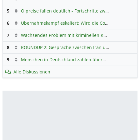
5
Ölpreise fallen deutlich - Fortschritte zwischen USA und Iran belasten
6
Übernahmekampf eskaliert: Wird die Commerzbank italienisch?
7
Wachsendes Problem mit kriminellen Kunden im Online-Handel
8
ROUNDUP 2: Gespräche zwischen Iran und USA starten - Vance optimistisch
9
Menschen in Deutschland zahlen überwiegend ohne Bargeld
Alle Diskussionen