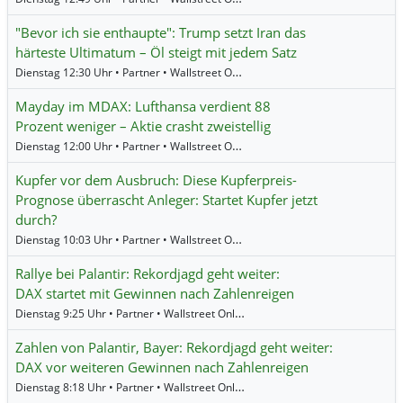
"Bevor ich sie enthaupte": Trump setzt Iran das
härteste Ultimatum – Öl steigt mit jedem Satz
Dienstag 12:30 Uhr • Partner • Wallstreet Online •
Dow Jones
,
US Tech 100
,
Öl
Mayday im MDAX: Lufthansa verdient 88
Prozent weniger – Aktie crasht zweistellig
Dienstag 12:00 Uhr • Partner • Wallstreet Online •
Deutsche Lufthansa
,
MDAX
Kupfer vor dem Ausbruch: Diese Kupferpreis-
Prognose überrascht Anleger: Startet Kupfer jetzt
durch?
Dienstag 10:03 Uhr • Partner • Wallstreet Online •
Newmont Corporation
,
Fre
Rallye bei Palantir: Rekordjagd geht weiter:
DAX startet mit Gewinnen nach Zahlenreigen
Dienstag 9:25 Uhr • Partner • Wallstreet Online •
Fresenius Medical Care
,
RW
Zahlen von Palantir, Bayer: Rekordjagd geht weiter:
DAX vor weiteren Gewinnen nach Zahlenreigen
Dienstag 8:18 Uhr • Partner • Wallstreet Online •
Fresenius Medical Care
,
RW