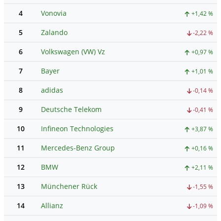
4
Vonovia
+1,42 %
5
Zalando
-2,22 %
6
Volkswagen (VW) Vz
+0,97 %
7
Bayer
+1,01 %
8
adidas
-0,14 %
9
Deutsche Telekom
-0,41 %
10
Infineon Technologies
+3,87 %
11
Mercedes-Benz Group
+0,16 %
12
BMW
+2,11 %
13
Münchener Rück
-1,55 %
14
Allianz
-1,09 %