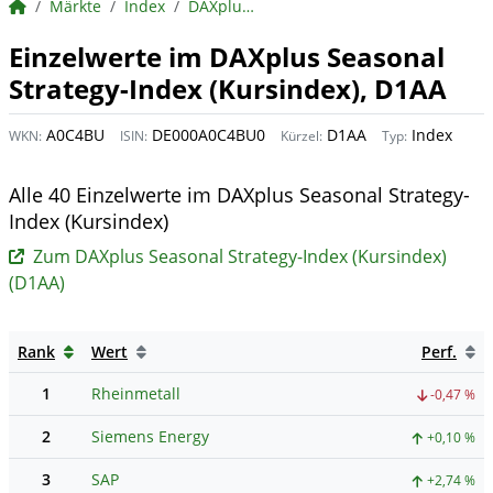
BörsenNEWS.de
Märkte
Index
DAXplus Seasonal Strategy-Index (Kursindex) (D1AA)
Einzelwerte im DAXplus Seasonal
Strategy-Index (Kursindex), D1AA
A0C4BU
DE000A0C4BU0
D1AA
Index
WKN:
ISIN:
Kürzel:
Typ:
Alle 40 Einzelwerte im DAXplus Seasonal Strategy-
Index (Kursindex)
Zum DAXplus Seasonal Strategy-Index (Kursindex)
(D1AA)
Rank
Wert
Perf.
1
Rheinmetall
-0,47 %
2
Siemens Energy
+0,10 %
3
SAP
+2,74 %