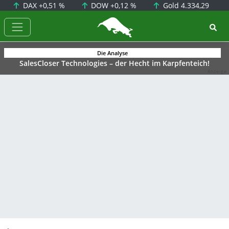
DAX
+0,51 %
DOW
+0,12 %
Gold
4.334,29
BörsenNEWS.de
Die Analyse
SalesCloser Technologies – der Hecht im Karpfenteich!
Anzeige