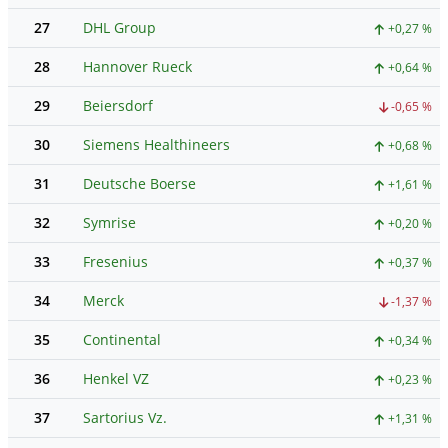
27
DHL Group
+0,27 %
28
Hannover Rueck
+0,64 %
29
Beiersdorf
-0,65 %
30
Siemens Healthineers
+0,68 %
31
Deutsche Boerse
+1,61 %
32
Symrise
+0,20 %
33
Fresenius
+0,37 %
34
Merck
-1,37 %
35
Continental
+0,34 %
36
Henkel VZ
+0,23 %
37
Sartorius Vz.
+1,31 %