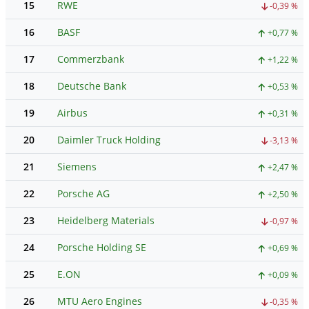
15
RWE
-0,39 %
16
BASF
+0,77 %
17
Commerzbank
+1,22 %
18
Deutsche Bank
+0,53 %
19
Airbus
+0,31 %
20
Daimler Truck Holding
-3,13 %
21
Siemens
+2,47 %
22
Porsche AG
+2,50 %
23
Heidelberg Materials
-0,97 %
24
Porsche Holding SE
+0,69 %
25
E.ON
+0,09 %
26
MTU Aero Engines
-0,35 %