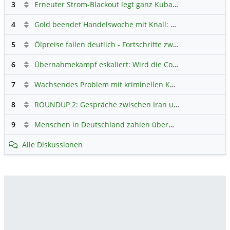
3
Erneuter Strom-Blackout legt ganz Kuba lahm
Hauptdiskus
4
Gold beendet Handelswoche mit Knall: Barrick Mining – Ist diese Aktie wieder ein Kauf?
5
Ölpreise fallen deutlich - Fortschritte zwischen USA und Iran belasten
6
Übernahmekampf eskaliert: Wird die Commerzbank italienisch?
7
Wachsendes Problem mit kriminellen Kunden im Online-Handel
8
ROUNDUP 2: Gespräche zwischen Iran und USA starten - Vance optimistisch
9
Menschen in Deutschland zahlen überwiegend ohne Bargeld
Alle Diskussionen